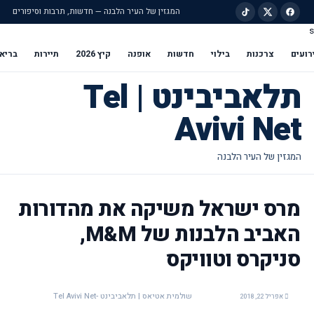
המגזין של העיר הלבנה — חדשות, תרבות וסיפורים
s
ילוג לתוכן הראשי
רועים
צרכנות
בילוי
חדשות
אופנה
קיץ 2026
תיירות
בריא
תלאביבינט | Tel
Avivi Net
מרס ישראל משיקה את מהדורות
האביב הלבנות של M&M,
סניקרס וטוויקס
שולמית אטיאס | תלאביבינט -Tel Avivi Net
אפריל 22, 2018