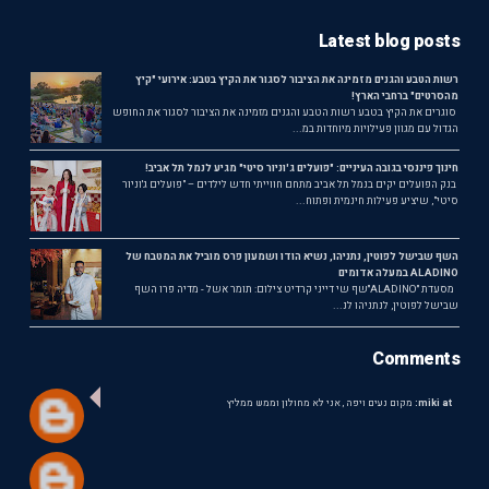
Latest blog posts
רשות הטבע והגנים מזמינה את הציבור לסגור את הקיץ בטבע: אירועי "קיץ
מהסרטים" ברחבי הארץ!
סוגרים את הקיץ בטבע רשות הטבע והגנים מזמינה את הציבור לסגור את החופש
הגדול עם מגוון פעילויות מיוחדות במ...
חינוך פיננסי בגובה העיניים: "פועלים ג'וניור סיטי" מגיע לנמל תל אביב!
בנק הפועלים יקים בנמל תל אביב מתחם חווייתי חדש לילדים – "פועלים ג'וניור
סיטי", שיציע פעילות חינמית ופתוח...
השף שבישל לפוטין, נתניהו, נשיא הודו ושמעון פרס מוביל את המטבח של
ALADINO במעלה אדומים
מסעדת ״ALADINO״שף שי דייני קרדיט צילום: תומר אשל - מדיה פרו השף
שבישל לפוטין, לנתניהו לנ...
Comments
miki at:
מקום נעים ויפה , אני לא מחולון וממש ממליץ