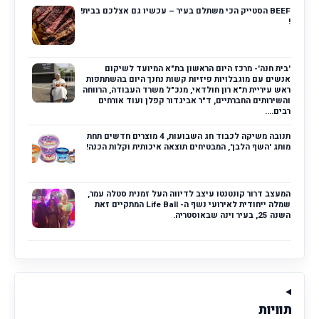
BEEF הסטייק הכי משתלם בעיר – עכשיו גם אצלכם בבית!
!
'בית חנה'- מרכז היום הראשון בת"א המיועד לשיקום
אנשים עם מוגבלויות פיזיות קשות נחנך היום בהשתתפות
ראש עיריית ת"א רון חולדאי, מנכ"ל משרד העבודה, הרווחה
והשירותים החברתיים, ד"ר אביגדור קפלן ועוד אורחים
רבים....
תנובה משיקה לכבוד חג השבועות, 4 מוצרים חדשים תחת
מותג 'השף הלבן', המבטיחים תוצאה איכותית וקלות הכנה!
המעצב דרור קונטנטו עיצב לדיווה העל זמנית סטלה עמר,
שמלה ייחודית לאירועי נשף ה- Life Ball המתקיים זאת
השנה 25, בעיר וינה שבאוסטריה.
תוויות