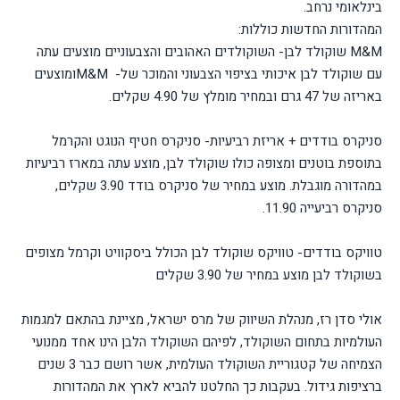
בינלאומי נרחב.
המהדורות החדשות כוללות:
M&M שוקולד לבן- השוקולדים האהובים והצבעוניים מוצעים עתה
עם שוקולד לבן איכותי בציפוי הצבעוני והמוכר של- M&Mומוצעים
באריזה של 47 גרם ובמחיר מומלץ של 4.90 שקלים.
סניקרס בודדים + אריזת רביעיות- סניקרס חטיף הנוגט והקרמל
בתוספת בוטנים ומצופה כולו שוקולד לבן, מוצע עתה במארז רביעיות
במהדורה מוגבלת. מוצע במחיר של סניקרס בודד 3.90 שקלים,
סניקרס רביעייה 11.90.
טוויקס בודדים- טוויקס שוקולד לבן הכולל ביסקוויט וקרמל מצופים
בשוקולד לבן מוצע במחיר של 3.90 שקלים
אולי סדן רז, מנהלת השיווק של מרס ישראל, מציינת בהתאם למגמות
העולמיות בתחום השוקולד, לפיהם השוקולד הלבן הינו אחד ממנועי
הצמיחה של קטגוריית השוקולד העולמית, אשר רושם כבר 3 שנים
ברציפות גידול. בעקבות כך החלטנו להביא לארץ את המהדורות