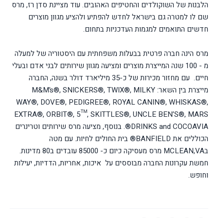
הלבנות של השוקולדים והחטיפים האהובים. עוד מציינת סדן רז, מרס
שם לו למטרה גם בישראל לחדש להפתיע ולהציע מגוון מוצרים
חדשים התואמים למגמות העדכניות בתחום.
מרס הינה חברה פרטית בבעלות משפחתית עם היסטוריה של למעלה
מ - 100 שנה המייצרת מוצרים ומציעה מגוון שירותים לבני אדם ובעלי
חיים. עם מחזור מכירות של כ-35 מיליארד דולר בשנה, החברה
מייצרת בין השאר: M&M’s®, SNICKERS®, TWIX®, MILKY
WAY®, DOVE®, PEDIGREE®, ROYAL CANIN®, WHISKAS®,
EXTRA®, ORBIT®, 5™, SKITTLES®, UNCLE BEN’S®, MARS
DRINKS and COCOAVIA®. בנוסף, מציעה מרס שירותים וטרינרים
הכוללים את BANFIELD® בית החולים לחיות. עם מטה
בMCLEAN,VA מרס מעסיקה כיום כ- 85000 עובדים ב80 מדינות.
חמשת עקרונות החברה מבוססים על איכות, אחריות, הדדיות, יעילות
וחופש.