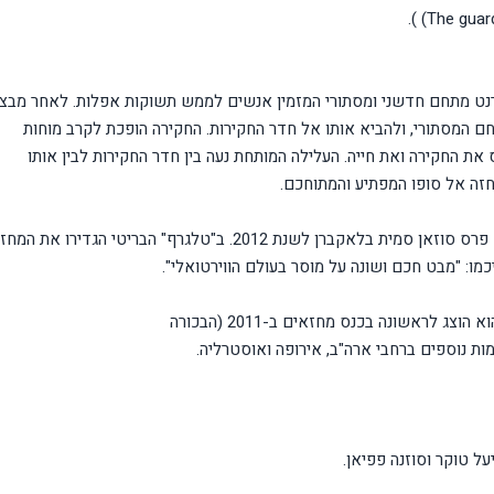
רנט מתחם חדשני ומסתורי המזמין אנשים לממש תשוקות אפלות. לאחר מבצ
ם המסתורי, ולהביא אותו אל חדר החקירות. החקירה הופכת לקרב מוחות
ת החקירה ואת חייה. העלילה המותחת נעה בין חדר החקירות לבין אותו
חזה אל סופו המפתיע והמתוחכם.
"העולם האחר" הינו מחזה עטור שבחים ופרסים, ביניהם פרס סוזאן סמית בלאקברן לשנת 2012. ב"טלגרף" הבריטי הגדירו את ה
מו: "מבט חכם ושונה על מוסר בעולם הווירטואלי".
 לראשונה בכנס מחזאים ב-2011 (הבכורה
על טוקר וסוזנה פפיאן.