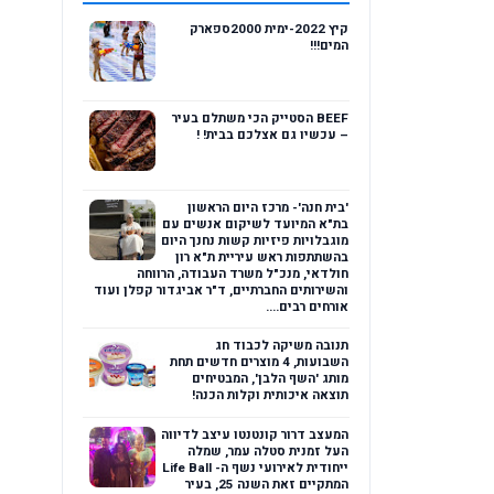
קיץ 2022-ימית 2000ספארק
המים!!!
BEEF הסטייק הכי משתלם בעיר
– עכשיו גם אצלכם בבית! !
'בית חנה'- מרכז היום הראשון
בת"א המיועד לשיקום אנשים עם
מוגבלויות פיזיות קשות נחנך היום
בהשתתפות ראש עיריית ת"א רון
חולדאי, מנכ"ל משרד העבודה, הרווחה
והשירותים החברתיים, ד"ר אביגדור קפלן ועוד
אורחים רבים....
תנובה משיקה לכבוד חג
השבועות, 4 מוצרים חדשים תחת
מותג 'השף הלבן', המבטיחים
תוצאה איכותית וקלות הכנה!
המעצב דרור קונטנטו עיצב לדיווה
העל זמנית סטלה עמר, שמלה
ייחודית לאירועי נשף ה- Life Ball
המתקיים זאת השנה 25, בעיר