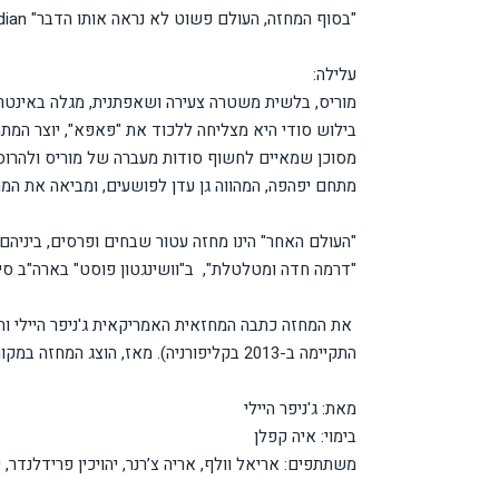
"בסוף המחזה, העולם פשוט לא נראה אותו הדבר" The guardian) ).
עלילה:
מוריס, בלשית משטרה צעירה ושאפתנית, מגלה באינט
בילוש סודי היא מצליחה ללכוד את "פּאפּא", יוצר המתח
מסוכן שמאיים לחשוף סודות מעברה של מוריס ולהרוס א
מתחם יפהפה, המהווה גן עדן לפושעים, ומביאה את המ
"דרמה חדה ומטלטלת", ב"וושינגטון פוסט" בארה"ב סיכ
את המחזה כתבה המחזאית האמריקאית ג'ניפר היילי והוא הוצג
התקיימה ב-2013 בקליפורניה). מאז, הוצג המחזה במקומות נוספים ברחבי ארה"ב, אירופה ואוסטרליה.
מאת: ג'ניפר היילי
בימוי: איה קפלן
משתתפים: אריאל וולף, אריה צ’רנר, יהויכין פרידלנדר, י