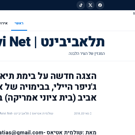
s
ילוג לתוכן הראשי
ראשי
אירוע
תלאביבינט | Tel Avivi Net
הצגה חדשה על בימת תיאט
ג'ניפר היילי, בבימויה של
אביב (בית ציוני אמריקה) ביום 
שולמית אטיאס | תלאביבינט -Tel Avivi Net
מאי 03, 2018
מאת :שולמית אטיאס -shulamit.atias@gmail.com