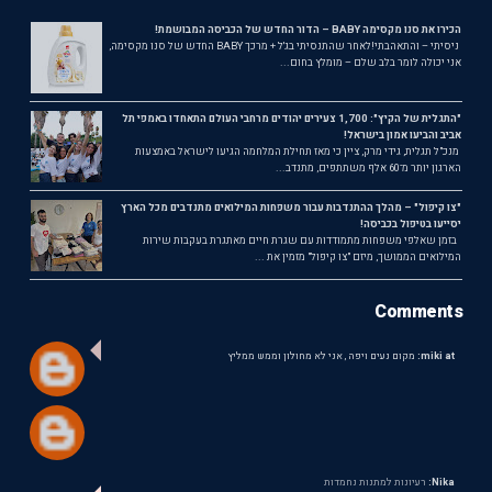
הכירו את סנו מקסימה BABY – הדור החדש של הכביסה המבושמת!
ניסיתי – והתאהבתי!לאחר שהתנסיתי בג'ל + מרכך BABY החדש של סנו מקסימה,
אני יכולה לומר בלב שלם – מומלץ בחום...
"התגלית של הקיץ": 1,700 צעירים יהודים מרחבי העולם התאחדו באמפי תל
אביב והביעו אמון בישראל!
מנכ"ל תגלית, גידי מרק, ציין כי מאז תחילת המלחמה הגיעו לישראל באמצעות
הארגון יותר מ־60 אלף משתתפים, מתנדב...
"צו קיפול" – מהלך ההתנדבות עבור משפחות המילואים מתנדבים מכל הארץ
יסייעו בטיפול בכביסה!
בזמן שאלפי משפחות מתמודדות עם שגרת חיים מאתגרת בעקבות שירות
המילואים הממושך, מיזם "צו קיפול" מזמין את ...
Comments
miki at:
מקום נעים ויפה , אני לא מחולון וממש ממליץ
Nika:
רעיונות למתנות נחמדות