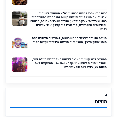
'בית חנה'- מרכז היום הראשון בת"א המיועד לשיקום
אנשים עם מוגבלויות פיזיות קשות נחנך היום בהשתתפות
ראש עיריית ת"א רון חולדאי, מנכ"ל משרד העבודה, הרווחה
והשירותים החברתיים, ד"ר אביגדור קפלן ועוד אורחים
רבים....
תנובה משיקה לכבוד חג השבועות, 4 מוצרים חדשים תחת
מותג 'השף הלבן', המבטיחים תוצאה איכותית וקלות הכנה!
המעצב דרור קונטנטו עיצב לדיווה העל זמנית סטלה עמר,
שמלה ייחודית לאירועי נשף ה- Life Ball המתקיים זאת
השנה 25, בעיר וינה שבאוסטריה.
תוויות