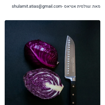
מאת :שולמית אטיאס -shulamit.atias@gmail.com