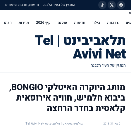
המגזין של העיר הלבנה — חדשות, תרבות וסיפורים
s
ילוג לתוכן הראשי
ים
צרכנות
בילוי
חדשות
אופנה
קיץ 2026
תיירות
חגים
תלאביבינט | Tel
Avivi Net
מותג היוקרה האיטלקי BONGIO,
ביבוא חלמיש, חוויה אירופאית
קלאסית בחדר הרחצה
שולמית אטיאס | תלאביבינט -Tel Avivi Net
מאי 31, 2018