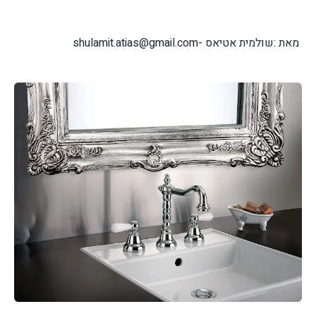
מאת :שולמית אטיאס -shulamit.atias@gmail.com