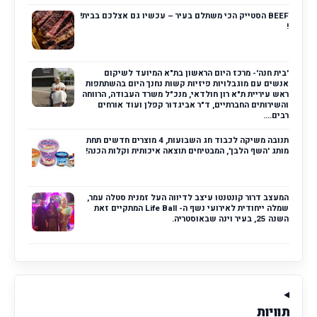
BEEF הסטייק הכי משתלם בעיר – עכשיו גם אצלכם בבית!
!
'בית חנה'- מרכז היום הראשון בת"א המיועד לשיקום
אנשים עם מוגבלויות פיזיות קשות נחנך היום בהשתתפות
ראש עיריית ת"א רון חולדאי, מנכ"ל משרד העבודה, הרווחה
והשירותים החברתיים, ד"ר אביגדור קפלן ועוד אורחים
רבים....
תנובה משיקה לכבוד חג השבועות, 4 מוצרים חדשים תחת
מותג 'השף הלבן', המבטיחים תוצאה איכותית וקלות הכנה!
המעצב דרור קונטנטו עיצב לדיווה העל זמנית סטלה עמר,
שמלה ייחודית לאירועי נשף ה- Life Ball המתקיים זאת
השנה 25, בעיר וינה שבאוסטריה.
תוויות