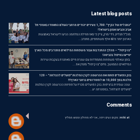
Latest blog posts
"התגלית של הקיץ": 1,700 צעירים יהודים מרחבי העולם התאחדו באמפי תל
אביב והביעו אמון בישראל!
מנכ"ל תגלית, גידי מרק, ציין כי מאז תחילת המלחמה הגיעו לישראל באמצעות
הארגון יותר מ־60 אלף משתתפים, מתנדב...
"צו קיפול" – מהלך ההתנדבות עבור משפחות המילואים מתנדבים מכל הארץ
יסייעו בטיפול בכביסה!
בזמן שאלפי משפחות מתמודדות עם שגרת חיים מאתגרת בעקבות שירות
המילואים הממושך, מיזם "צו קיפול" מזמין את ...
בנק הפועלים פותח את ההרשמה לקרן המלגות "פועלים להצלחה" – 120
מלגות בסך 10,000 ₪ לסטודנטים ברחבי הארץ!!!
שנה שמינית ברציפות: בנק הפועלים מכריז על פתיחת ההרשמה לקרן המלגות
"פועלים להצלחה", במסגרתה יע...
Comments
miki at:
מקום נעים ויפה , אני לא מחולון וממש ממליץ