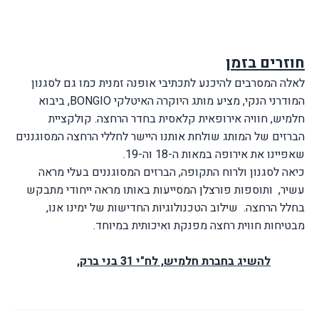
חוזרים בזמן
לאלה המסרבים להיכנע לתכתיבי אופנה זמנית כמו גם לסגנון
המודרני הנקי, מציע מותג היוקרה האיטלקי
BONGIO
, ביבוא
חלמיש, חוויה אירופאית קלאסית בחדר הרחצה. קולקציית
הברזים של המותג שולחת אותנו היישר לחללי הרחצה המסוגננים
שאפיינו את אירופה במאות ה-18 וה-19.
כיאה לסגנון ולרוח התקופה, הברזים המסוגננים בעלי מראה
עשיר,
ותוספות פורצלן המסייעות באותו מראה ייחודי מתבקש
בחלל הרחצה.
שילוב הטכנולוגיות החדישות של ימינו אנו,
מבטיחות חווית רחצה מפנקת ואיכותית במיוחד.
להשיג בחברת חלמיש, לח"י 31 בני ברק,
www.halamish.com