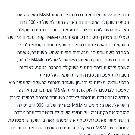
מרס ישראל מרחיבה את סדרת מוצרי המותג M&M ומשיקה את
חטיפי השוקולד המוכרים גם באריזה מוגדלת של כ- 300 גרם.
האריזות המוגדלות מוצעות ב3 טעמים נבחרים: בוטנים ושוקולד,
שאליהם מצטרף טעם חדש ומפתיע שלM&M קפה. טעמים אלו של
השוקולדים האהובים והצבעוניים מושקים תחת הקונספט "הכל
מסתדר כשמשתפים" ומבטיחים חוויית נשנוש משותפת, טעימה
וכיפית במיוחד. רעיון השיתוף מאפשר לאוכלים מM&M לחלוק,
לשתף וליהנות ביחד מחטיף השוקולד הממכר. בנוסף, לאריזות
המוגדלות אפשרות סגירה חוזרת ושמירה על טריות.
מרס ישראל, מציינת כי "הרעיון שעומד מאחורי ההשקה והקמפיין הוא
לאפשר לצרכנים לחלוק את חוויית הM&M עם חברים. האריזה
החדשה והמוגדלת מותאמת לצריכה משותפת ותורמת לחוויית הצרכן
הישראלי. אנו מאמינים כי M&M באריזה של כ- 300 גרם יכולה
להגדיל את הקטגוריה של חטיפי השוקולד וליצור הזדמנות צריכה
חדשה אשר מאפשרת לשתף את הממתק האהוב. השקה זו מצטרפת
למגוון מוצרי M&M במשקלים השונים ובטעמים המגוונים, במחירים