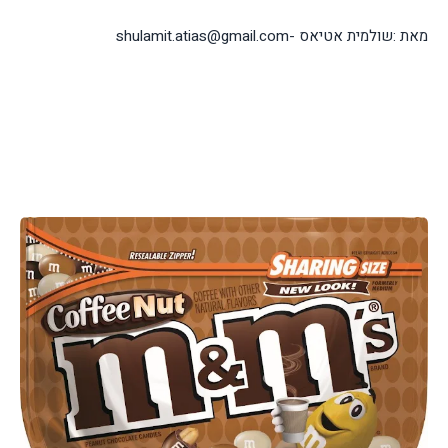
מאת :שולמית אטיאס -shulamit.atias@gmail.com