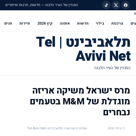
המגזין של העיר הלבנה — חדשות, תרבות וסיפורים
s
ילוג לתוכן הראשי
ים
צרכנות
בילוי
חדשות
אופנה
קיץ 2026
תיירות
חגים
תלאביבינט | Tel
Avivi Net
מרס ישראל משיקה אריזה
מוגדלת של M&M בטעמים
נבחרים
שולמית אטיאס | תלאביבינט -Tel Avivi Net
יוני 19, 2018