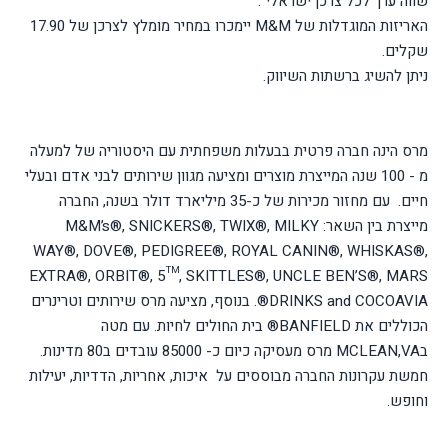
שווה ערך לכל צרכן ישראלי".
האריזות המוגדלות של M&M יימכרו במחיר מומלץ לצרכן של 17.90
שקלים.
ניתן להשיג ברשתות השיווק.
מרס הינה חברה פרטית בבעלות משפחתית עם היסטוריה של למעלה
מ - 100 שנה המייצרת מוצרים ומציעה מגוון שירותים לבני אדם ובעלי
חיים. עם מחזור מכירות של כ-35 מיליארד דולר בשנה, החברה
מייצרת בין השאר: M&M’s®, SNICKERS®, TWIX®, MILKY
WAY®, DOVE®, PEDIGREE®, ROYAL CANIN®, WHISKAS®,
EXTRA®, ORBIT®, 5™, SKITTLES®, UNCLE BEN’S®, MARS
DRINKS and COCOAVIA®. בנוסף, מציעה מרס שירותים וטרינרים
הכוללים את BANFIELD® בית החולים לחיות. עם מטה
בMCLEAN,VA מרס מעסיקה כיום כ- 85000 עובדים ב80 מדינות.
חמשת עקרונות החברה מבוססים על איכות, אחריות, הדדיות, יעילות
וחופש.