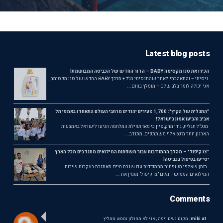
Latest blog posts
הכירו את סנו מקסימה BABY – הדור החדש של הכביסה המבושמת!
ניסיתי – והתאהבתי!לאחר שהתנסיתי בג'ל + מרכך BABY החדש של סנו מקסימה,
אני יכולה לומר בלב שלם – מומלץ בחום...
"התגלית של הקיץ": 1,700 צעירים יהודים מרחבי העולם התאחדו באמפי תל
אביב והביעו אמון בישראל!
מנכ"ל תגלית, גידי מרק, ציין כי מאז תחילת המלחמה הגיעו לישראל באמצעות
הארגון יותר מ־60 אלף משתתפים, מתנדב...
"צו קיפול" – מהלך ההתנדבות עבור משפחות המילואים מתנדבים מכל הארץ
יסייעו בטיפול בכביסה!
בזמן שאלפי משפחות מתמודדות עם שגרת חיים מאתגרת בעקבות שירות
המילואים הממושך, מיזם "צו קיפול" מזמין את ...
Comments
miki at:
מקום נעים ויפה , אני לא מחולון וממש ממליץ