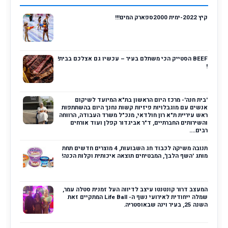
קיץ 2022-ימית 2000ספארק המים!!!
BEEF הסטייק הכי משתלם בעיר – עכשיו גם אצלכם בבית!
!
'בית חנה'- מרכז היום הראשון בת"א המיועד לשיקום
אנשים עם מוגבלויות פיזיות קשות נחנך היום בהשתתפות
ראש עיריית ת"א רון חולדאי, מנכ"ל משרד העבודה, הרווחה
והשירותים החברתיים, ד"ר אביגדור קפלן ועוד אורחים
רבים....
תנובה משיקה לכבוד חג השבועות, 4 מוצרים חדשים תחת
מותג 'השף הלבן', המבטיחים תוצאה איכותית וקלות הכנה!
המעצב דרור קונטנטו עיצב לדיווה העל זמנית סטלה עמר,
שמלה ייחודית לאירועי נשף ה- Life Ball המתקיים זאת
השנה 25, בעיר וינה שבאוסטריה.