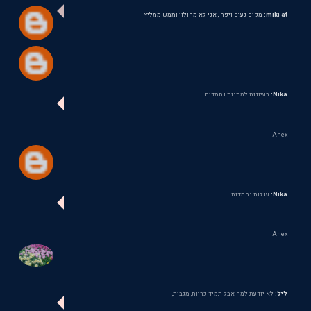
miki at:
מקום נעים ויפה , אני לא מחולון וממש ממליץ
Nika:
רעיונות למתנות נחמדות
Anex
Nika:
עגלות נחמדות
Anex
ליל:
לא יודעת למה אבל תמיד כריות, מגבות,