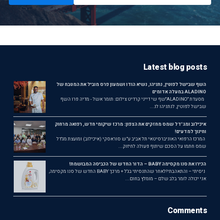
Latest blog posts
השף שבישל לפוטין, נתניהו, נשיא הודו ושמעון פרס מוביל את המטבח של
ALADINO במעלה אדומים
מסעדת ״ALADINO״שף שי דייני קרדיט צילום: תומר אשל - מדיה פרו השף
שבישל לפוטין, לנתניהו לנ...
איכילוב ומג'דל שמס מחזקים את הצפון: מרכז שיקומי חדש, רפואה מרחוק
וחינוך למדעים!
המרכז הרפואי האוניברסיטאי תל אביב ע"ש סוראסקי (איכילוב) ומועצת מג'דל
שמס חתמו על הסכם שיתוף פעולה לחיזוק...
הכירו את סנו מקסימה BABY – הדור החדש של הכביסה המבושמת!
ניסיתי – והתאהבתי!לאחר שהתנסיתי בג'ל + מרכך BABY החדש של סנו מקסימה,
אני יכולה לומר בלב שלם – מומלץ בחום...
Comments