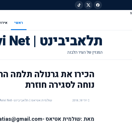
s
ילוג לתוכן הראשי
ראשי
אירוע
תלאביבינט | Tel Avivi Net
הכירו את גרנולה תלמה הח
נוחה לסגירה חוזרת
שולמית אטיאס | תלאביבינט -Tel Avivi Net
יולי 18, 2018
מאת :שולמית אטיאס -shulamit.atias@gmail.com