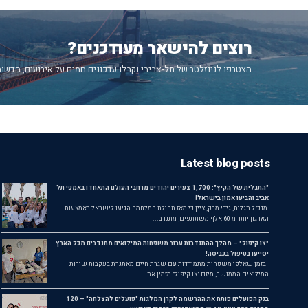
רוצים להישאר מעודכנים?
הצטרפו לניוזלטר של תל-אביבי וקבלו עדכונים חמים על אירועים, חדשות
Latest blog posts
"התגלית של הקיץ": 1,700 צעירים יהודים מרחבי העולם התאחדו באמפי תל
אביב והביעו אמון בישראל!
מנכ"ל תגלית, גידי מרק, ציין כי מאז תחילת המלחמה הגיעו לישראל באמצעות
הארגון יותר מ־60 אלף משתתפים, מתנדב...
"צו קיפול" – מהלך ההתנדבות עבור משפחות המילואים מתנדבים מכל הארץ
יסייעו בטיפול בכביסה!
בזמן שאלפי משפחות מתמודדות עם שגרת חיים מאתגרת בעקבות שירות
המילואים הממושך, מיזם "צו קיפול" מזמין את ...
בנק הפועלים פותח את ההרשמה לקרן המלגות "פועלים להצלחה" – 120