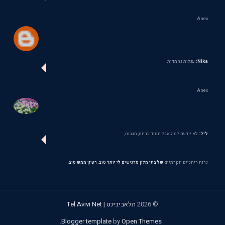
Anex
Nika:
עגלות נחמדות
Anex
ליל:
לא יודעת למה אבל תמיד כריות, מגבות,
נרות ריחניים יוקרתיים
של בתי מלון מרגישים לי יותר טוב. רעיון ממש טוב.
©
2026
תלאביבינט | Tel Avivi Net
.
Blogger template
by
Open Themes