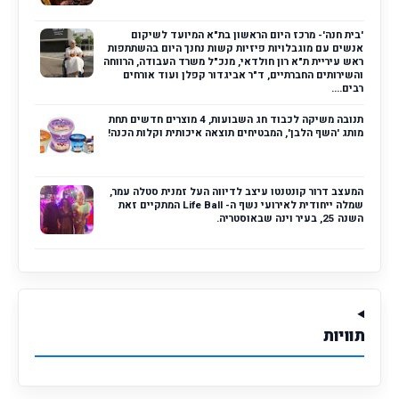
'בית חנה'- מרכז היום הראשון בת"א המיועד לשיקום
אנשים עם מוגבלויות פיזיות קשות נחנך היום בהשתתפות
ראש עיריית ת"א רון חולדאי, מנכ"ל משרד העבודה, הרווחה
והשירותים החברתיים, ד"ר אביגדור קפלן ועוד אורחים
רבים....
תנובה משיקה לכבוד חג השבועות, 4 מוצרים חדשים תחת
מותג 'השף הלבן', המבטיחים תוצאה איכותית וקלות הכנה!
המעצב דרור קונטנטו עיצב לדיווה העל זמנית סטלה עמר,
שמלה ייחודית לאירועי נשף ה- Life Ball המתקיים זאת
השנה 25, בעיר וינה שבאוסטריה.
תוויות