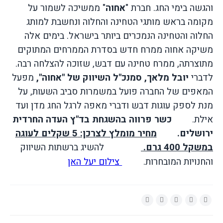
והגשה בימי החג.
חברת "
אחוה
" ממשיכה לשמור על
מקומה בראש מותגי הטחינה והחלוה ונחשבת למותג
החלוה והטחינה הנמכרים ביותר בישראל. בימים אלה
משיקה אחוה ממרח חדש בסדרת הממרחים המתוקים
מתוצרתה, ממרח טחינה עם דבש, שזוכה להצלחה רבה.
לדברי
יובל מלאך, סמנכ"ל השיווק של "אחוה",
מפעל
המאפים של החברה פועל במשמרות סביב השעות, על
מנת לספק עוגות דבש ודברי מאפה לרגל החג מדן ועד
אילת.
כשר פרווה בהשגחת בד"ץ העדה החרדית
ירושלים.
מחיר מומלץ לצרכן: 5 שקלים לעוגה
במשקל 400 גרם.
להשיג ברשתות השיווק
והחנויות המובח
רות.
צילום יעל האן