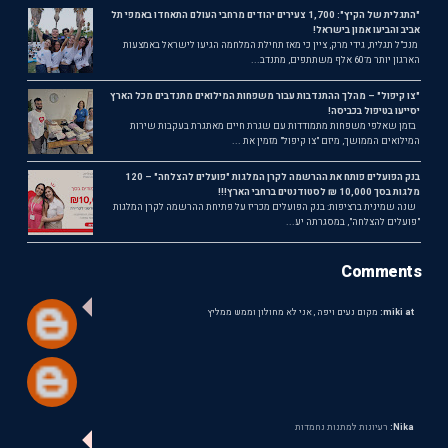
"התגלית של הקיץ": 1,700 צעירים יהודים מרחבי העולם התאחדו באמפי תל
אביב והביעו אמון בישראל!
מנכ"ל תגלית, גידי מרק, ציין כי מאז תחילת המלחמה הגיעו לישראל באמצעות
הארגון יותר מ־60 אלף משתתפים, מתנדב...
"צו קיפול" – מהלך ההתנדבות עבור משפחות המילואים מתנדבים מכל הארץ
יסייעו בטיפול בכביסה!
בזמן שאלפי משפחות מתמודדות עם שגרת חיים מאתגרת בעקבות שירות
המילואים הממושך, מיזם "צו קיפול" מזמין את ...
בנק הפועלים פותח את ההרשמה לקרן המלגות "פועלים להצלחה" – 120
מלגות בסך 10,000 ₪ לסטודנטים ברחבי הארץ!!!
שנה שמינית ברציפות: בנק הפועלים מכריז על פתיחת ההרשמה לקרן המלגות
"פועלים להצלחה", במסגרתה יע...
Comments
miki at:
מקום נעים ויפה , אני לא מחולון וממש ממליץ
Nika:
רעיונות למתנות נחמדות