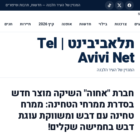
המגזין של העיר הלבנה — חדשות, תרבות וסיפורים
s
ילוג לתוכן הראשי
ים
צרכנות
בילוי
חדשות
אופנה
קיץ 2026
תיירות
חגים
תלאביבינט | Tel
Avivi Net
חברת "אחוה" השיקה מוצר חדש
בסדרת ממרחי הטחינה: ממרח
טחינה עם דבש ומשווקת עוגת
דבש בחמישה שקלים!