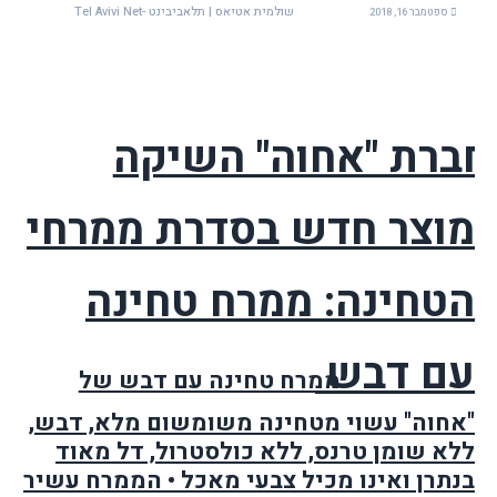
שולמית אטיאס | תלאביבינט -Tel Avivi Net
ספטמבר 16, 2018
ברת "אחוה" השיקה
מוצר חדש בסדרת ממרחי
הטחינה:
ממרח טחינה
עם דבש
ממרח טחינה עם דבש של
"אחוה" עשוי מ
טחינה משומשום מלא, דבש,
ללא שומן טרנס, ללא כולסטרול, דל מאוד
בנתרן ואינו מכיל צבעי מאכל • הממרח עשיר