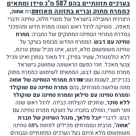
בערכים תזונתיים בהם 587 מ"ג סידן ומתאים
כממרח מתוק ובריא בתזונה מאוזנת
חברת
אחוה,
היצרנית המובילה בישראל של מוצרי חלוה, טחינה ודברי
מאפה,
משיקה לרגל ראש השנה ממרח חדש ומהפכני
בסדרת ממרחי הטחינה המתוקים של החברה:
ממרח
טחינה עם דבש
. הממרח החדש מבוסס בעיקר על
טחינה משומשום מלא, דבש, אינו מכיל שומן טרנס,
ללא כולסטרול, עשיר בסידן, דל מאוד בנתרן ואינו מכיל
צבעי מאכל. זוהי הפעם הראשונה שמושק בישראל
ממרח טחינה עם דבש, המתאים לשימוש כממרח מתוק
בכריכים, לעוגות ועוגיות.
סדרת ממרחי הטחינה של אחוה
מונה שלושה ממרחים, בהם
ממרח טחינה עם שוקולד
ו
ממרח טחינה עם סילאן
וממרח טחינה עם שוקולד
ללא סוכר
, שזוכים להצלחה כבירה. לרגל ראש שנה
וחגי תשרי, הוחלט בחברה על השקת ממרח טחינה עם
דבש. לדברי
יובל מלאך, מנהל השיווק של חברת
"אחוה
", מרבית הממרחים מכילים לפחות 68% טחינה
משומשום מלא והינם בעל הערכים התזונתיים הגבוהים