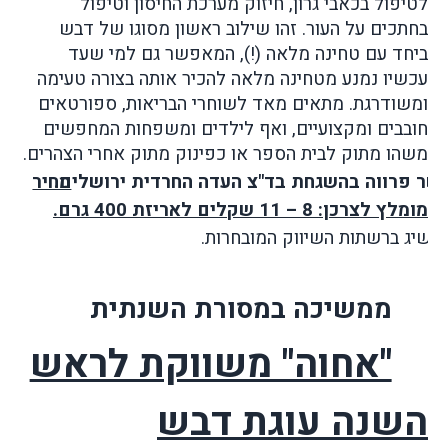
לטיפול בכאבי גרון, חיזוק מערכת החיסון וטיפול
בחתכים על העור. זהו שילוב ראשון מסוגו של דבש
ביחד עם טחינה מלאה (!), המאפשר גם למי שעד
עכשיו נמנע מטחינה מלאה להכיר אותה בצורה טעימה
ומשודרגת. מתאים מאד לשוחרי הבריאות, ספורטאים
חובבים ומקצועיים, ואף לילדים ומשפחות המחפשים
משהו מתוק לבית הספר או כפינוק מתוק אחרי הצהרים.
שר פרווה בהשגחת בד"צ העדה החרדית ירושלים.
מחיר
מומלץ לצרכן: 8 – 11 שקלים לאריזת 400 גרם.
השיג ברשתות השיווק המובח
רות.
ממשיכה במסורת השנתית
"אחוה" משווקת לראש
השנה עוגת דבש