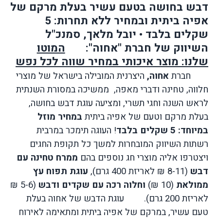
דבש בחושה בטעם עשיר בעלת מרקם של
אפיה ביתית ובמחיר ללא תחרות: 5
שקלים בלבד
•
יובל מלאך, סמנכ"ל
השיווק של חברת "אחוה":
המוטו
שלנו: מוצר איכותי במחיר שווה לכל נפש
חברת
אחוה,
היצרנית המובילה בישראל של מוצרי
חלווה, טחינה ודברי מאפה,
ממשיכה במסורת השנתית
לראש השנה וחגי תשרי, ומציעה עוגת דבש בחושה,
בעלת מרקם וטעם של אפיה ביתית
במחיר מוזל
במיוחד: 5 שקלים בלבד
! העוגה תימכר במרבית
רשתות השיווק המובחרות למשך כל תקופת החגים
ויצטרפו אליה מוצרי חג נוספים בהם
ממרח טחינה עם
דבש
(8-11 ₪ לאריזת 400 גרם),
עוגת תפוח עץ
ממולאת
(10 ₪)
וחלוה רכה עם שקדים ודבש
(5-6 ₪
לאריזת 200 גרם).
עוגת הדבש של אחוה בעלת
טעם עשיר, במרקם של אפיה ביתית ומתאימה לאירוח