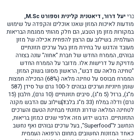
דברי
יעל דרור, דיאטנית קלינית וספורט
M.Sc
,
מודעות לאיכות המזון שאנו אוכלים והקפדה על שימוש
במקורות מזון מן הטבע, הם חלק מהותי ממגמת הבריאות
העולמית. בשילוב עם הרצון להפחית אכילה של מזון
מעובד והדגש על בחירת מזון בעל ערכים תזונתיים
גבוהים, הממרח החדש של חברת "אחוה" עונה בצורה
מדויקת על דרישות אלו. מדובר על הממרח החדש
"טחינה מלאה עם דבש", הראשון מסוגו בשוק המזון.
הממרח מבוסס על טחינה מלאה (68%) המכילה חמצות
שומן חיוניות וערכים גבוהים ל-100 גרם של סידן (587
מ"ג), ברזל (5 מ"ג), סיבים תזונתיים (10 גרם), חלבון (15
גרם) ודלה במלח (33 מ"ג בלבד).
השילוב עם הדבש מקנה
לטחינה המלאה שדרוג תזונתי מבחינת הטעם והערכים
התזונתיים. הדבש ידוע מזה אלפי שנים כמזון בריאות,
הנחשב ל"
Superfood
", בעל ערכים גבוהים ואף נחשב
כאחד המזונות החשובים בתחום הרפואה העממית