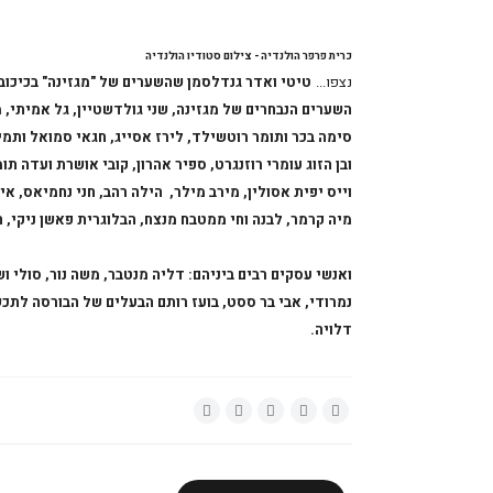
כרית פרפר הולנדיה - צילום סטודיו הולנדיה
נצפו...
טיטי ואדר גנדלסמן שהשערים של "מגז
ינה
השערים הנבחרים של מגז
ינה
, שני גולדשטיין, גל אמיתי, מ
סימה בכר ותומר רוטשילד, לירז אסייג, חגאי סמואל ותמי מ
ובן הזוג עומרי רוזנגרט, ספיר אהרון, קובי אושרת ועדה ת
וייס יפית אסולין, מירב מילר, הילה רהב, חני נחמיאס, אירה
מיה קרמר, לבנה וחי ממטבח מנצח, הבלוגרית פאשן ניקי, הז
ואנשי עסקים רבים ביניהם: דליה מנטבר, משה נור, סולי ו
נמרודי, אבי בר ססט, בועז רותם הבעלים של הבורסה לתכשיט
דלויה.