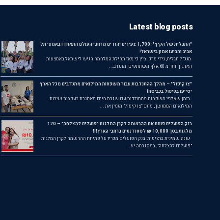
Latest blog posts
"התגלית של הקיץ": 1,700 צעירים יהודים מרחבי העולם התאחדו באמפי תל
אביב והביעו אמון בישראל!
מנכ"ל תגלית, גידי מרק, ציין כי מאז תחילת המלחמה הגיעו לישראל באמצעות
הארגון יותר מ־60 אלף משתתפים, מתנדב...
"צו קיפול" – מהלך ההתנדבות עבור משפחות המילואים מתנדבים מכל הארץ
יסייעו בטיפול בכביסה!
בזמן שאלפי משפחות מתמודדות עם שגרת חיים מאתגרת בעקבות שירות
המילואים הממושך, מיזם "צו קיפול" מזמין את ...
בנק הפועלים פותח את ההרשמה לקרן המלגות "פועלים להצלחה" – 120
מלגות בסך 10,000 ₪ לסטודנטים ברחבי הארץ!!!
שנה שמינית ברציפות: בנק הפועלים מכריז על פתיחת ההרשמה לקרן המלגות
"פועלים להצלחה", במסגרתה יע...