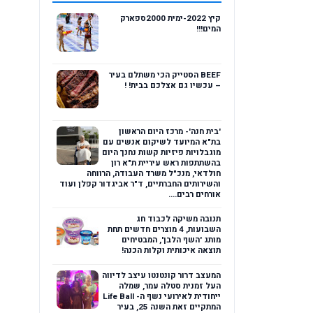
קיץ 2022-ימית 2000ספארק
המים!!!
BEEF הסטייק הכי משתלם בעיר
– עכשיו גם אצלכם בבית! !
'בית חנה'- מרכז היום הראשון
בת"א המיועד לשיקום אנשים עם
מוגבלויות פיזיות קשות נחנך היום
בהשתתפות ראש עיריית ת"א רון
חולדאי, מנכ"ל משרד העבודה, הרווחה
והשירותים החברתיים, ד"ר אביגדור קפלן ועוד
אורחים רבים....
תנובה משיקה לכבוד חג
השבועות, 4 מוצרים חדשים תחת
מותג 'השף הלבן', המבטיחים
תוצאה איכותית וקלות הכנה!
המעצב דרור קונטנטו עיצב לדיווה
העל זמנית סטלה עמר, שמלה
ייחודית לאירועי נשף ה- Life Ball
המתקיים זאת השנה 25, בעיר