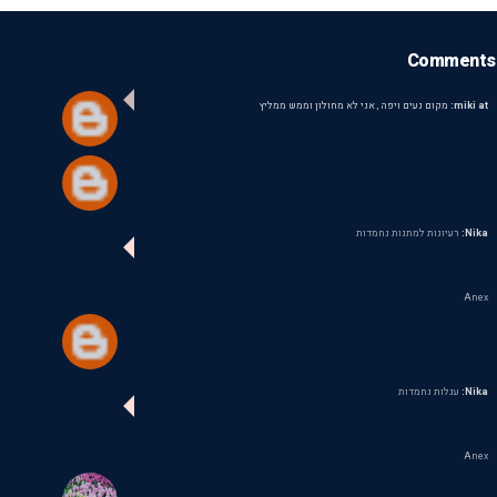
Comments
miki at:
מקום נעים ויפה , אני לא מחולון וממש ממליץ
Nika:
רעיונות למתנות נחמדות
Anex
Nika:
עגלות נחמדות
Anex