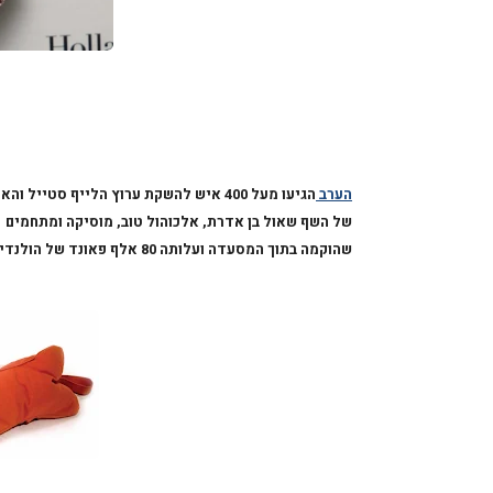
הערב
הגיעו מעל 400 איש להשקת ערוץ הלייף סטייל והאופנה '
של השף שאול בן אדרת, אלכוהול טוב, מוסיקה ומתחמים 
שהוקמה בתוך המסעדה ועלותה 80 אלף פאונד של הולנדיה ויצאו הביתה עם כרית מפנקת.