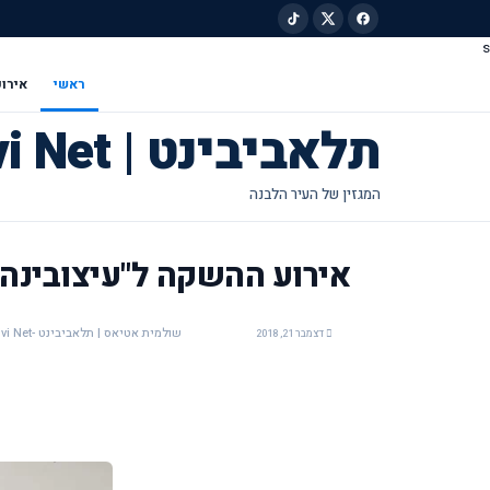
s
ילוג לתוכן הראשי
ראשי
אירוע
תלאביבינט | Tel Avivi Net
אירוע ההשקה ל"עיצובינה"
שולמית אטיאס | תלאביבינט -Tel Avivi Net
דצמבר 21, 2018