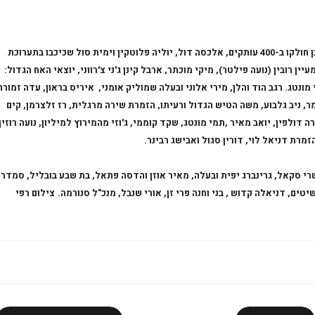
" בכיכובן חולקו ב-400 עותקים, אלכסה דול, יוליה פלוטקין וימית סול שכיכבו בתערוכת
עיין רובין (נועה פילטר), מיקי מוכתר, ארבל קינן ג'ני צ'רווני, יוצאי האח הגדול:
ונטג. רגב הוד והלן, מירי אלוני ובעלה שמוליק אומני, איריס בראון, עדה זמורה
ומר, ניב גלבוע, משה הטיש הגדול ורעיתו, הזמרת שירה מרגלית, רז זלצרמן,
קים
 דולפין, יואב מאיר ,תמי מונטג, שקד קוממי, ג'וזי מהמירוץ למיליון, נועה רוזין
מרת דניאל לוי, דורין סגול ואבישג רבינר.
שרי סקאל, גרינברג יפית ובעלה, מאיר אוזן והדסה פתאל, בת שבע בובליל, סמדר
ים, דניאלה קדוש , בני וחנה פרי זן, אורי שנבל, מנכ"ל סנורמה.
צילום רפי