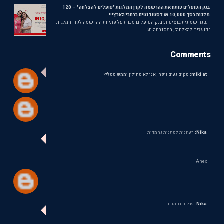
בנק הפועלים פותח את ההרשמה לקרן המלגות "פועלים להצלחה" – 120
מלגות בסך 10,000 ₪ לסטודנטים ברחבי הארץ!!!
שנה שמינית ברציפות: בנק הפועלים מכריז על פתיחת ההרשמה לקרן המלגות
"פועלים להצלחה", במסגרתה יע...
Comments
miki at:
מקום נעים ויפה , אני לא מחולון וממש ממליץ
Nika:
רעיונות למתנות נחמדות
Anex
Nika:
עגלות נחמדות