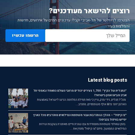
רוצים להישאר מעודכנים?
הצטרפו לניוזלטר של תל-אביבי וקבלו עדכונים חמים על אירועים, חדשות
והמלצות בעיר.
הרשמו עכשיו
Latest blog posts
"התגלית של הקיץ": 1,700 צעירים יהודים מרחבי העולם התאחדו באמפי תל
אביב והביעו אמון בישראל!
מנכ"ל תגלית, גידי מרק, ציין כי מאז תחילת המלחמה הגיעו לישראל באמצעות
הארגון יותר מ־60 אלף משתתפים, מתנדב...
"צו קיפול" – מהלך ההתנדבות עבור משפחות המילואים מתנדבים מכל הארץ
יסייעו בטיפול בכביסה!
בזמן שאלפי משפחות מתמודדות עם שגרת חיים מאתגרת בעקבות שירות
המילואים הממושך, מיזם "צו קיפול" מזמין את ...