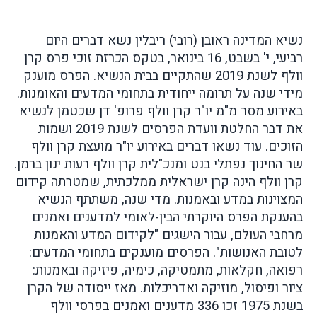
נשיא המדינה ראובן (רובי) ריבלין נשא דברים היום
רביעי, י' בשבט, 16 בינואר, בטקס הכרזת זוכי פרס קרן
וולף לשנת 2019 שהתקיים בבית הנשיא. הפרס מוענק
מידי שנה על תרומה ייחודית בתחומי המדעים והאומנות.
באירוע מסר מ"מ יו"ר קרן וולף פרופ' דן שכטמן לנשיא
את דבר החלטת וועדת הפרסים לשנת 2019 ושמות
הזוכים. עוד נשאו דברים באירוע יו"ר מועצת קרן וולף
שר החינוך נפתלי בנט ומנכ"לית קרן וולף רעות ינון ברמן.
קרן וולף הינה קרן ישראלית ממלכתית, שמטרתה קידום
המצוינות במדע ובאמנות. מדי שנה, משתתף הנשיא
בהענקת הפרס היוקרתי הבין-לאומי למדענים ואמנים
מרחבי העולם, עבור הישגים "לקידום המדע והאמנות
לטובת האנושות". הפרסים מוענקים בתחומי המדעים:
רפואה, חקלאות, מתמטיקה, כימיה, פיזיקה ובאמנות:
ציור ופיסול, מוזיקה ואדריכלות. מאז ייסודה של הקרן
בשנת 1975 זכו 336 מדענים ואמנים בפרסי וולף