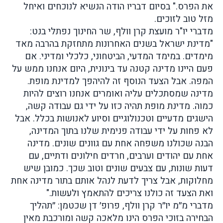
את הפרס." בסיום דבריו הודה הנשיא לנוכחים ואיחל
מזל טוב לזוכים.
מדברי יו"ר מועצת קרן וולף, שר החינוך נפתלי בנט:
"מדינת ישראל בשנים האחרונות מתחזקת בהרבה מאד
מימדים. במימד המדעי, הביטחוני, כלכלי ומדיני. אם
פעם היינו מדינה קטנה עד בינונית, היום אנחנו ממש על
המפה. אבל הצעד הנוסף זה להיהפך למדינת מופת.
מדינה שמסתכלים עליה ואומרים אנחנו רוצים להיות
כמוה. מדינת מופת תהיה כזו על ידי גם עבודה קשה,
הישגים מדעיים וטכנולוגיים וסיוע לאנושות בכלל. אבל
לא פחות על ידי עבודה פנימית שלנו בתוך המדינה,
הבנה שכולנו משפחה אחת עם גוונים שונים. מדינה
אחת עם יהודים וערבים, חרדים חילונים ודתיים, עם
דעות שונות, עם צבעים שונים וטוב שכך. כמובן שיש
מחלוקות, אבל צריך לדעת לנהל אותם בתור מדינה אחת
ואת הצעד זה כולנו צריכים להתאמץ ולעשות."
מדברי מ״מ יו״ר קרן וולף, פרופ׳ דן שכטמן: ״תהליך
הבחירה בזוכי הפרס הינו מלאכה קשה ומורכבת מאין