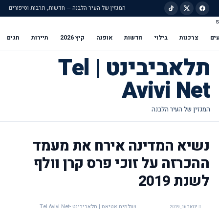
המגזין של העיר הלבנה — חדשות, תרבות וסיפורים
s
ילוג לתוכן הראשי
ים
צרכנות
בילוי
חדשות
אופנה
קיץ 2026
תיירות
חגים
תלאביבינט | Tel
Avivi Net
נשיא המדינה אירח את מעמד
ההכרזה על זוכי פרס קרן וולף
לשנת 2019
שולמית אטיאס | תלאביבינט -Tel Avivi Net
ינואר 16, 2019