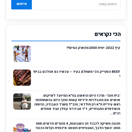
חיפוש
הכי נקראים
קיץ 2022-ימית 2000ספארק המים!!!
BEEF הסטייק הכי משתלם בעיר – עכשיו גם אצלכם בבית!
!
'בית חנה'- מרכז היום הראשון בת"א המיועד לשיקום
אנשים עם מוגבלויות פיזיות קשות נחנך היום בהשתתפות
ראש עיריית ת"א רון חולדאי, מנכ"ל משרד העבודה, הרווחה
והשירותים החברתיים, ד"ר אביגדור קפלן ועוד אורחים
רבים....
תנובה משיקה לכבוד חג השבועות, 4 מוצרים חדשים תחת
מותג 'השף הלבן', המבטיחים תוצאה איכותית וקלות הכנה!