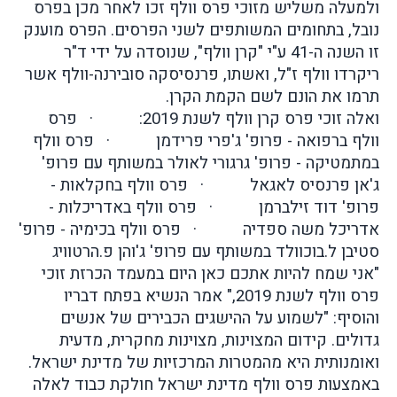
ולמעלה משליש מזוכי פרס וולף זכו לאחר מכן בפרס
נובל, בתחומים המשותפים לשני הפרסים. הפרס מוענק
זו השנה ה-41 ע"י "קרן וולף", שנוסדה על ידי ד"ר
ריקרדו וולף ז"ל, ואשתו, פרנסיסקה סובירנה-וולף אשר
תרמו את הונם לשם הקמת הקרן.
ואלה זוכי פרס קרן וולף לשנת 2019:
·
פרס
וולף ברפואה - פרופ' ג'פרי פרידמן
·
פרס וולף
במתמטיקה - פרופ' גרגורי לאולר במשותף עם פרופ'
ג'אן פרנסיס לאגאל
·
פרס וולף בחקלאות -
פרופ' דוד זילברמן
·
פרס וולף באדריכלות -
אדריכל משה ספדיה
·
פרס וולף בכימיה - פרופ'
סטיבן ל.בוכוולד במשותף עם פרופ' ג'והן פ.הרטוויג
"אני שמח להיות אתכם כאן היום במעמד הכרזת זוכי
פרס וולף לשנת 2019," אמר הנשיא בפתח דבריו
והוסיף: "לשמוע על ההישגים הכבירים של אנשים
גדולים. קידום המצוינות, מצוינות מחקרית, מדעית
ואומנותית היא מהמטרות המרכזיות של מדינת ישראל.
באמצעות פרס וולף מדינת ישראל חולקת כבוד לאלה