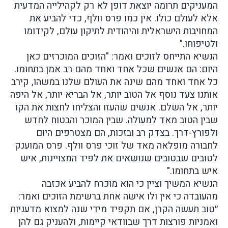
המעניקים תרומה יוצאת דופן לא רק לקהילייה המדעית
אלא לעולם כולו. אין כמו פרס וולף, כדי להביע את
המחויבות הישראלית והיהודית לתיקון עולם, לקידומו
ולטיפוחו."
הנשיא התייחס לזוכים ואמר: "הזוכים המוכרזים כאן
היום: הם אנשים שכל אחד ואחד מהם רב אמן בתחומו.
כל אחד ואחד מהם שינה את העולם שלנו במשהו, קירב
אותנו צעד נוסף אל הטוב יותר, אל הבריא יותר, אל היפה
יותר, אל השלם. אנשים שהעזו והצליחו לחצות את הקו
שבין הטוב מאד למעולה. שבין המוכר והבטוח לחדש
ולפורץ-דרך. בצדק רב ובזכות, הם מצטרפים היום
לחבורה מופלאה מאד של זוכי פרס וולף. פרס המוענק
לטובים שבטובים שנושאים את לפיד המצויינות, איש
איש בתחומו."
הנשיא המשיך וציין כי הוא מוכרח להביע אכזבה
מהעובדה כי אין ולו אישה אחת ברשימת הזוכים ואמר:
״טוב תעשה הקרן, אם תקפיד מידי שנה למצוא מדעניות
ואמניות פורצות דרך שבוודאי קיימות, ולהעניק גם להן