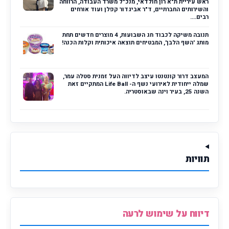
ראש עיריית ת"א רון חולדאי, מנכ"ל משרד העבודה, הרווחה
והשירותים החברתיים, ד"ר אביגדור קפלן ועוד אורחים
רבים....
תנובה משיקה לכבוד חג השבועות, 4 מוצרים חדשים תחת
מותג 'השף הלבן', המבטיחים תוצאה איכותית וקלות הכנה!
המעצב דרור קונטנטו עיצב לדיווה העל זמנית סטלה עמר,
שמלה ייחודית לאירועי נשף ה- Life Ball המתקיים זאת
השנה 25, בעיר וינה שבאוסטריה.
תוויות
דיווח על שימוש לרעה