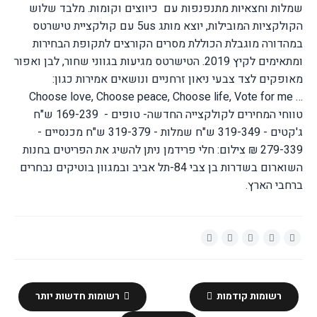
שמלות וחצאיות מתנפנפות עם
כיווצים וקומות.
מלבד שלוש
הקולקציות המובילות, יוצא מותג
5us
עם קולקציית טישרטס
במהדורה מוגבלת הכוללת מסרים הקורצים לתקופת הבחירות
ומתאימים לקיץ 2019. הטישרטס מגיעות בגווני שחור, לבן ואפור
מאופקים לצד צבעי ניאון זרחניים ונושאים אמירות כגון:
Choose love, Choose peace, Choose life, Vote for me …
טווחי המחירים לקולקצייה החדשה-
טופים -
169-239 ש"ח
ג'קטים - 319-349 ש"ח
שמלות - 319-379 ש"ח
מכנסיים -
279-339 ₪
צילום: חלי פרידמן
ניתן להשיג את הפריטים בחנות
השוארום בשדרות בן צבי 84-תל אביב ובמגוון בוטיקים נבחרים
ברחבי הארץ.
רשומות קודמות
רשומות חדשות יותר