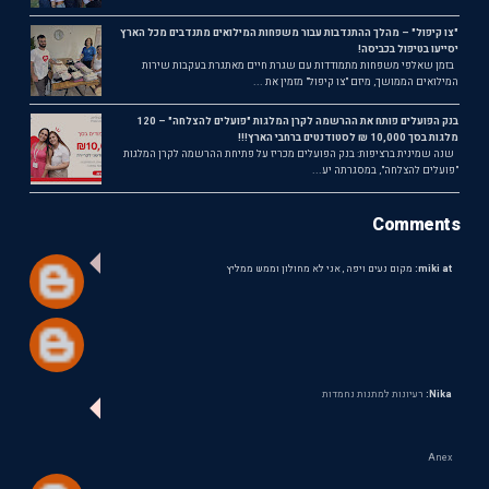
"צו קיפול" – מהלך ההתנדבות עבור משפחות המילואים מתנדבים מכל הארץ
יסייעו בטיפול בכביסה!
בזמן שאלפי משפחות מתמודדות עם שגרת חיים מאתגרת בעקבות שירות
המילואים הממושך, מיזם "צו קיפול" מזמין את ...
בנק הפועלים פותח את ההרשמה לקרן המלגות "פועלים להצלחה" – 120
מלגות בסך 10,000 ₪ לסטודנטים ברחבי הארץ!!!
שנה שמינית ברציפות: בנק הפועלים מכריז על פתיחת ההרשמה לקרן המלגות
"פועלים להצלחה", במסגרתה יע...
Comments
miki at:
מקום נעים ויפה , אני לא מחולון וממש ממליץ
Nika:
רעיונות למתנות נחמדות
Anex