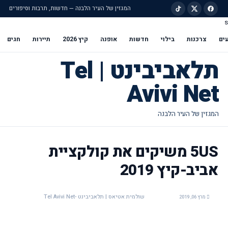
המגזין של העיר הלבנה — חדשות, תרבות וסיפורים
s
ילוג לתוכן הראשי
ים
צרכנות
בילוי
חדשות
אופנה
קיץ 2026
תיירות
חגים
תלאביבינט | Tel
Avivi Net
5US משיקים את קולקציית
אביב-קיץ 2019
שולמית אטיאס | תלאביבינט -Tel Avivi Net
מרץ 06, 2019