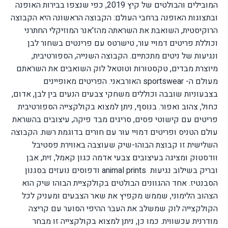
המובילים והבולטים של קיץ 2019, כפי שנצפו בבירות האופנה
ובתצוגות האופנה ברחבי העולם:
הקבוצה הראשונה היא הקבוצה
הרוקיסטית, השואבת את השראתה מהז'אנר המוזיקלי החתרני
וכוללת פריטים דמויי עור, טישרטס עם פרינטים בשחור לבן
ונגיעות של ניטים מתכתיים.
הקבוצה השנייה, הספורטיבית,
מיוצרת מבדים, טקסטורות וטוטאל לוק השואבים את השראתם
מעולם ה-
sportswear
האורבאני. הפריטים מאופיינים
בצבעוניות שובבה וכוללים משחקי צבעים הנעים בין לבן, אדום,
כחול, צהוב ואפור. בנוסף, ניתן למצוא בקולקצייה הספורטיבית
פריטים עם קישוטי פסים, סריגים מבד פיקה, עיצובים בהשראת
עולם הטניס ופריטים דמויי עור עם חורים בדוגמת רשת.
הקבוצה
השלישית זו קבוצת הבוהו-שיק שעוצבה באווירת פסטיבל
וודסטוק ומציגה בעיצובים צבעי אדמה כגון קאמל, זית, אבן
ובריק בשילוב נגיעות
animal prints
ודפוסים נועזים בסגנון
הסבנטיז. אחד ההגוונים הבולטים בקולקציית הבוהו שיק הוא
הצהוב הלימוני, שממש מקפיץ את שאר הצבעים ומעניק לכל
הקולקצייה לוק שמשלב את העבר ההיפי הסוער עם קריצה
מודרנית עכשווית. כמו כן, ניתן למצוא בקולקצייה זו מבחר