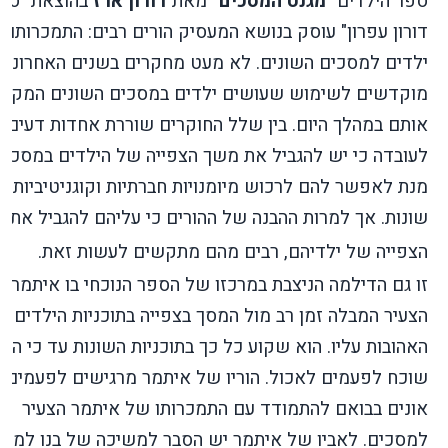
ספר הילדים
"מגנט המסכים"
מאת
דורון ארז
בהוצאת "ספר
דורון עפרון"
עוסק בנושא המעסיק הורים רבים: התמכרותם
ילדים למסכים השונים. לא מעט מחקרים בשנים האחרונות
מוקדשים לשימוש שעושים ילדים במסכים השונים המקיפ
אותם במהלך היום. בין שלל החוקרים שוררת אחדות דעים ב
לעובדה כי יש להגביל את משך הצפייה של הילדים במסכים
מנת לאפשר להם לרכוש מיומנויות חברתיות וקוגניטיביות
שונות. אך למרות ההבנה של ההורים כי עליהם להגביל את 
הצפייה של ילדיהם, רבים מהם מתקשים לעשות זאת.
זו גם הדילמה הניצבת במרכזו של הספר הנוכחי בו איתמר
הצעיר המבלה זמן רב מול המסך בצפייה בתוכניות הילדים
האהובות עליו. הוא שקוע כל כך בתוכניות השונות עד כי הוא
שוכח לפעמים לאכול. הוריו של איתמר מרגישים לפעמים 
אונים בבואם להתמודד עם התמכרותו של איתמר הצעיר
למסכים. לאביו של איתמר יש הסבר למשיכה של בנו למסכ