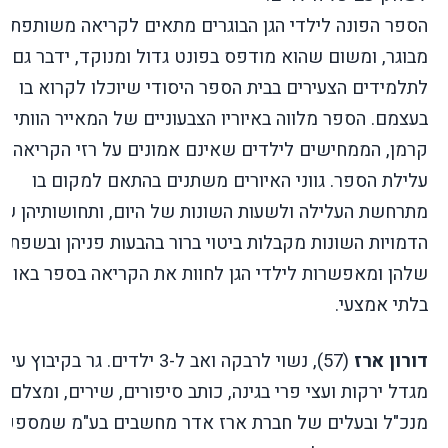
הספר הפונה לילדי הגן הבוגרים מתאים לקריאה משותפת ע
מבוגר, ומשום שהוא מודפס בפונט גדול ומנוקד, ידבר גם
לתלמידים הצעירים בבית הספר היסודי שיוכלו לקרוא בו
בעצמם. הספר מלווה באיוריו הצבעוניים של המאייר הוותיק 
קרמן, הממחישים לילדים שאינם אמונים על רזי הקריאה, 
עלילת הספר. גווני האיורים משתנים בהתאם למקום בו
מתרחשת העלילה ולשעות השונות של היום, ותחושותיהן ש
הדמויות השונות מקבלות ביטוי ברור בהבעות פניהן ובשפת ה
שלהן ומאפשרות לילדי הגן לחוות את הקריאה בספר באופן
בלתי אמצעי.
דורון ארז
(57), נשוי לרבקה ואב ל-3 ילדים. גר בקיבוץ ע
מגדל ירקות ועצי פרי בגינה, כותב סיפורים, שירים, ומצלם.
מנכ"ל ובעלים של חברת ארז אדר מחשבים בע"מ שמספקת