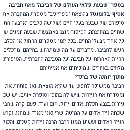
בספר "שבעת פלאי העולם של חביבה"
מאת
חביבה
אסיף-בלומנטל
בהוצאת "ספרי ניב" מספרת המחברת את
סיפורם של שבעה בעלי חיים (שלושה כלבים וארבעה חתולי
שחיים במחיצתה. הסיפור מוצג באמצעות שבעה יומנים שכ
כל אחד מבעלי החיים. בכל יומן מספרים החתול או הכלב כ
הגיעו לחביבה, מדברים על מה שמתרחש בחייהם, מרכלים ע
החיות האחרות, על חביבה ועל הסביבה החברתית. הסיפורים
מלווים באיורים שמוכיחים את אמיתותם.
מתוך יומנה של ברנדי
חביבה ממשיכה לחפש עד שהיא מוצאת, ואז פותחת את ה
ומסדרת את הניירות שיש לה בתוכו וסופרת אותם. יש שם
ניירות בצבע תכלת, אדום, ירוק, חום ועוד. פעם קרה שחביב
שכחה נייר אדום על המיטה. שרי ואני מאוד שמחנו, וקרענו
הנייר האדום ועשינו ממנו הרבה הרבה ניירות קטנים, והכול ה