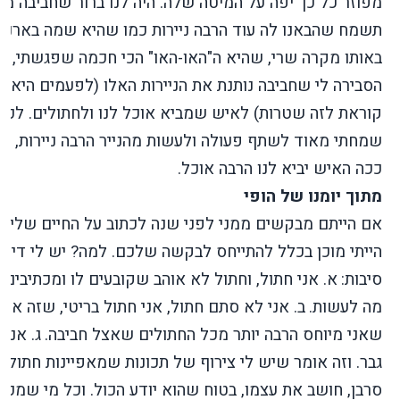
מפוזר כל כך יפה על המיטה שלה. היה לנו ברור שחביבה מא
תשמח שהבאנו לה עוד הרבה ניירות כמו שהיא שמה בארנק
באותו מקרה שרי, שהיא ה"האו-האו" הכי חכמה שפגשתי,
הסבירה לי שחביבה נותנת את הניירות האלו (לפעמים היא
קוראת לזה שטרות) לאיש שמביא אוכל לנו ולחתולים. לכן
שמחתי מאוד לשתף פעולה ולעשות מהנייר הרבה ניירות, כי
ככה האיש יביא לנו הרבה אוכל.
מתוך יומנו של הופי
אם הייתם מבקשים ממני לפני שנה לכתוב על החיים שלי, 
הייתי מוכן בכלל להתייחס לבקשה שלכם. למה? יש לי די ה
סיבות:
א. אני חתול, וחתול לא אוהב שקובעים לו ומכתיבים ל
מה לעשות.
ב. אני לא סתם חתול, אני חתול בריטי, שזה אומ
שאני מיוחס הרבה יותר מכל החתולים שאצל חביבה.
ג. אני 
גבר. וזה אומר שיש לי צירוף של תכונות שמאפיינות חתול ג
סרבן, חושב את עצמו, בטוח שהוא יודע הכול. וכל מי שמכיר