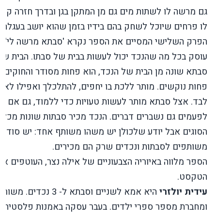
גם מרשה לו לשתות מים גם מן המתקן בגן ובדרך חזרה קו
לו פרחים שיוכל לשחק בהם בידיו בזמן שהוא יושב בעגלה.
הפרק השלישי המסיים את הספר נקרא 'סבתא מרשה לי' ו
עוסק בכל מה שהנכד יכול לעשות בבית של סבתו. הבית של
סבתא שונה מן הבית של הנכד, הוא פחות מסודר והחוקים ב
פחות נוקשים. מותר ללכת בו יחפים, להתלכלך ואפילו לאכ
לבד. אצל סבתא מותר לעשות טעויות כדי ללמוד, גם אם
לפעמים גם נשברים דברים. הנכד מכיר סבתות שונות מכל
הסוגים אבל יודע שלכולן יש משהו משותף אחד: יש סודות
משותפים לסבתות ונכדים שרק הם מכירים.
הספר מלווה באיוריה הצבעוניים של אילה נצר, העוטפים את
הטקסט.
עידית יולזרי
היא אמא לשניים וסבתא ל- 3 נכדים. מש
ומחברת מספר ספרי ילדים. בעבר עסקה באמנות פלסטית, צ