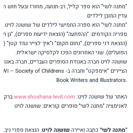
"מתנה לשי" הוא ספר קליל, רב-תנועה, מחורז ובעל חוש הומ
עדין המובן לילדים.
"מתנה לשי" הוא ספרה החמישי לילדים של שושנה לויט.
ספריה הקודמים: "ההפתעה" (הוצאת ידיעות ספרים), "גן תמ
(הוצאת דני ספרים), "נחום תקום" ו"איך לצייר גמד קטן" (ס
הפועלים). שני האחרונים הפכו לקלסיקה ישראלית.
שושנה לויט חברה באגודת הסופרים העבריים, חברה באגודת
הציירים "אימפקט" וחברה ב-
WI – Society of Childrens
Book Writers and Illustrators.
האתר של שושנה לויט:
www.shoshana-levit.com
ברקוד
לאנימציה "מתנה לשי"
סופרים קוראים: שושנה לויט
"מתנה לשי"
כתבה ואיירה
שושנה לויט
. הוצאת ספרי ניב.