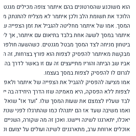
הוא משוכנע שהסרטונים בהם איתמר צופה מכילים מגנט
הלוכד את תשומת הלב
ולכן איתמר לא מצליח להתנתק מן
המסך. אמו של איתמר מחליטה להגביל את זמן הצפייה של
איתמר במסך לשעה אחת בלבד בתיאום עם איתמר, אך לית
ביטחון מניחה לצד המסך מבטל מגנטים. כשהשעה חולפת ו
מבקשת מאיתמר להפסיק לצפות הוא פורץ בצרחות, זה הזמן
אביו שב הביתה והוריו מתייעצים זה עם זו באשר לדרך בה יו
לגרום לו להפסיק לצפות במסך בעצמו.
אמו מציעה להפסיק להגביל את הצפייה של איתמר ולאפשר
לצפות ללא הפסקה, היא מאמינה שזו הדרך היחידה בה ילמ
לבד שעליו לצמצם את שעות המסך שלו. "ועד אז" שואל אב
ואמו משיבה שעד אז הם יתנהלו כמו שהתרגלו לפני שנולד,
יאכלו, יתארגנו לשינה ויישנו. ואכן זה מה שקורה, השניים
אוכלים ארוחת ערב, מתארגנים לשינה ועולים על יצועם וכל