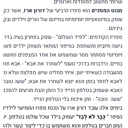
שרותי מחשוב למוסדות וארגונים.
מגנט המסכים
הוא ספרו הרביעי של
דורון ארז
, אשר כקוד
עוסק בסיטואציות יומיומיות בחייהם של הורים וילדים ובקש
ביניהם.
ספריו הקודמים: "לפיד השלום" -
עוסק בפתרון בעיה בדרך
גישה חיובית ומשתפת. בסיפור המתאר משחק ילדים פשוט
ויומיומי מסתתר מסר שמשמש את אחד המצפנים החשובי
בחיים: הידברות בדרכי נועם!
"לשחרר את אבא" - אבא חוזר
מהעבודה כשאיתי ישן. איתי מחליט שיש מפלצת שלא נותנ
לאבא לחזור בזמן והוא יוצא לשחרר את אבא; "שעה טובה" -
האבא שעסוק בטלפון הנייד כל הזמן והבת מגיעים להסכם 
"שעה
טובה" - זמן איכות בלי הטלפון הנייד.
בימים אלה עובד דורון ארז על הכנת ספרו החמישי לילדים.
הספר "
כְּבָר לֹא לְבַד"
יעסוק בילד שכל עולמו בטלפון. יש 
המון חברים בטלפון והוא משתמש בו כדי ליצור קשר ולהעב