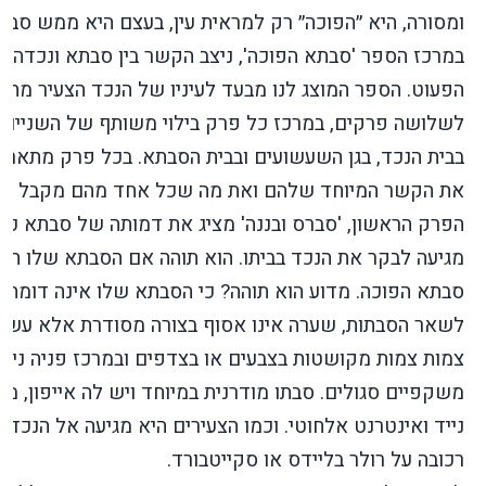
ומסורה, היא ״הפוכה״ רק למראית עין, בעצם היא ממש סבתא
במרכז הספר 'סבתא הפוכה', ניצב הקשר בין סבתא ונכדה
הפעוט. הספר המוצג לנו מבעד לעיניו של הנכד הצעיר מחו
לשלושה פרקים, במרכז כל פרק בילוי משותף של השניים:
בבית הנכד, בגן השעשועים ובבית הסבתא. בכל פרק מתאר 
את הקשר המיוחד שלהם ואת מה שכל אחד מהם מקבל ממ
הפרק הראשון, 'סברס ובננה' מציג את דמותה של סבתא כ
מגיעה לבקר את הנכד בביתו. הוא תוהה אם הסבתא שלו היא
סבתא הפוכה. מדוע הוא תוהה? כי הסבתא שלו אינה דומה
לשאר הסבתות, שערה אינו אסוף בצורה מסודרת אלא עשוי
צמות צמות מקושטות בצבעים או בצדפים ובמרכז פניה ניצב
משקפיים סגולים. סבתו מודרנית במיוחד ויש לה אייפון, מ
נייד ואינטרנט אלחוטי. וכמו הצעירים היא מגיעה אל הנכד ה
רכובה על רולר בליידס או סקייטבורד.