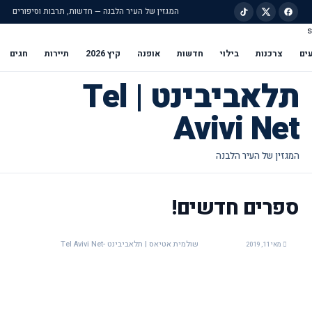
המגזין של העיר הלבנה — חדשות, תרבות וסיפורים
s
ילוג לתוכן הראשי
ים
צרכנות
בילוי
חדשות
אופנה
קיץ 2026
תיירות
חגים
תלאביבינט | Tel
Avivi Net
ספרים חדשים!
שולמית אטיאס | תלאביבינט -Tel Avivi Net
מאי 11, 2019