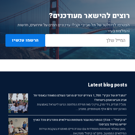
רוצים להישאר מעודכנים?
הצטרפו לניוזלטר של תל-אביבי וקבלו עדכונים חמים על אירועים, חדשות
והמלצות בעיר.
הרשמו עכשיו
Latest blog posts
"התגלית של הקיץ": 1,700 צעירים יהודים מרחבי העולם התאחדו באמפי תל
אביב והביעו אמון בישראל!
מנכ"ל תגלית, גידי מרק, ציין כי מאז תחילת המלחמה הגיעו לישראל באמצעות
הארגון יותר מ־60 אלף משתתפים, מתנדב...
"צו קיפול" – מהלך ההתנדבות עבור משפחות המילואים מתנדבים מכל הארץ
יסייעו בטיפול בכביסה!
בזמן שאלפי משפחות מתמודדות עם שגרת חיים מאתגרת בעקבות שירות
המילואים הממושך, מיזם "צו קיפול" מזמין את ...