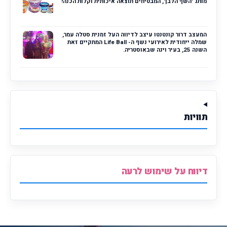
מותג 'השף הלבן', המבטיחים תוצאה איכותית וקלות הכנה!
המעצב דרור קונטנטו עיצב לדיווה העל זמנית סטלה עמר,
שמלה ייחודית לאירועי נשף ה- Life Ball המתקיים זאת
השנה 25, בעיר וינה שבאוסטריה.
תוויות
דיווח על שימוש לרעה