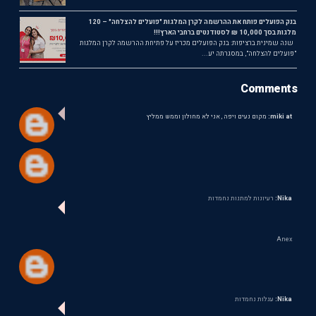
בנק הפועלים פותח את ההרשמה לקרן המלגות "פועלים להצלחה" – 120
מלגות בסך 10,000 ₪ לסטודנטים ברחבי הארץ!!!
שנה שמינית ברציפות: בנק הפועלים מכריז על פתיחת ההרשמה לקרן המלגות
"פועלים להצלחה", במסגרתה יע...
Comments
miki at:
מקום נעים ויפה , אני לא מחולון וממש ממליץ
Nika:
רעיונות למתנות נחמדות
Anex
Nika:
עגלות נחמדות