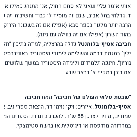
אותי אומר עליי שאני לא סתם חתול, אני מתנהג כאילו אני 
ד. גדלתי בתל אביב, שגם זה מוסיף לי כבוד וחשיבות. זה שו
הרבה יותר מלגור בכפר סבא (אפילו אם זה בשכונה הירוקה)
בהוד השרון (אפילו אם זה בווילה עם גינה).
חביבה אסיף-בלומנטל
גדלה בהרצליה, למדה בתיכון "תלמ
ילין" במגמת דרמה והשלימה לימודי היסטוריה באוניברסיטת 
גוריון". חינכה תלמידים ולימדה היסטוריה במשך שלושים ש
את רובן במקיף א' בבאר שבע.
"שבעת פלאי העולם של חביבה"
מאת
חביבה
אסיף-בלומנטל
. איורים: ויקי נוימן דר, הוצאת ספרי נ
עמודים, מחיר לצרכן 88 ש"ח. להשיג בחנויות הספרים המ
במהדורה מודפסת או דיגיטלית או ברשת סטימצקי.