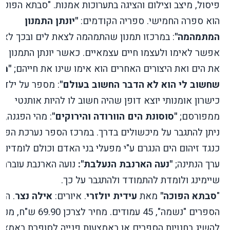
פיסול, מיצב וצילום והציגה בתערוכות אמנות. "סבתא הפוכה
הוא ספרה החמישי. ספריה הקודמים:
"יונתן התמנון
המתמהמה"
: במרכזו תמנון שהתמהמה לצאת לים ובכך לא
אפשר לאימו ולעצמו חיים עצמאיים. כאשר יונתן התמנון גי
את הים ואת היצורים האחרים הוא אימו שינו את חייהם;
"מה
שחשוב לי הוא לא הדבר החשוב בעולם"
: מספר על ילד 
כישרון אומנותי יוצא דופן שהיה חשוב לו להיות אותנטי
ממפורסם;
"סוסונת הים הוורודה והירוקים"
: מהי הפגנה, כ
ניתן להתגבר על מיכשולים בדרך. במרכז הספר נערכת הפגנ
כנגד זיהום הים הנגרם ע"י מפעלי בני האדם וכולם לומדים 
ערך הנתינה;
"נעה הארנבת הנעלבת":
נועה הארנבת עוברת
שיימינג ולומדת להתמודד ולהתגבר על כך.
"
סבתא הפוכה
"
מאת
עידית יולזרי
. איורים:
אילה נצר
. הו
הספרים "נשמה", 45
עמודים. מחיר לצרכן 69.90 ש"ח
להשיג בחנויות הספרים או באמצעות פנייה לסופרת באמצע