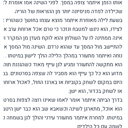
אותו הזמן איתמר צופה במסך. לפני השינה אמו אומרת לאבי
שכילדה למדה מניסיונה יותר מן ההוראות של הוריה.
בשעת לילה מאוחרת איתמר מוצא עצמו בחושך כשהוריו אי
לצידו, הוא ניגש למטבח ונזכר כי טרם אכל ארוחת ערב אך ז
אינה ממתינה לו על השולחן והוא לוקח מעדן מן המקרר וש
להתיישב מול המסך עד שהוא נרדם. השינה מול המסך אינ
נוחה ואיתמר מתעורר במהלך הלילה הולך לישון במיטתו . בב
הוא מתקשה להתעורר ומגיע לגן עייף מאוד כשהגננת תוהה
מדוע הוא כל כך עייף הוא מסביר לה שצפה בסרטונים. במ
היום במקום לשחק בקוביות או בארגז החול, לאכול ארוחת 
או לשחק בכדור, הוא ישן.
בדרך הביתה איתמר אומר לאמו שאינו רוצה לצפות בסרטוני
הוא אוכל, מתארגן לשינה וכשאבא שב הוא כבר ישן היטב
במיטתו. למחרת איתמר מתעורר עירני והולך לגן בשמחה כדי
לשחק עם כל הילדים.