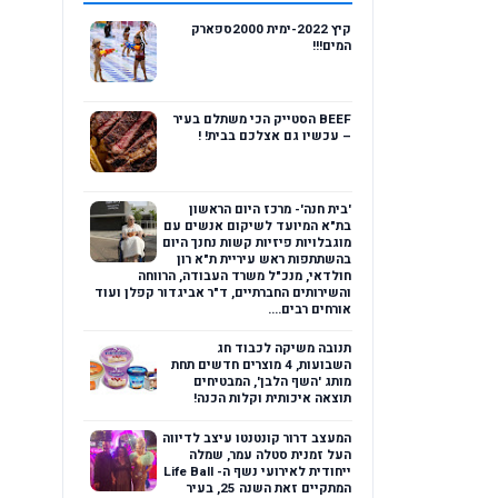
קיץ 2022-ימית 2000ספארק
המים!!!
BEEF הסטייק הכי משתלם בעיר
– עכשיו גם אצלכם בבית! !
'בית חנה'- מרכז היום הראשון
בת"א המיועד לשיקום אנשים עם
מוגבלויות פיזיות קשות נחנך היום
בהשתתפות ראש עיריית ת"א רון
חולדאי, מנכ"ל משרד העבודה, הרווחה
והשירותים החברתיים, ד"ר אביגדור קפלן ועוד
אורחים רבים....
תנובה משיקה לכבוד חג
השבועות, 4 מוצרים חדשים תחת
מותג 'השף הלבן', המבטיחים
תוצאה איכותית וקלות הכנה!
המעצב דרור קונטנטו עיצב לדיווה
העל זמנית סטלה עמר, שמלה
ייחודית לאירועי נשף ה- Life Ball
המתקיים זאת השנה 25, בעיר