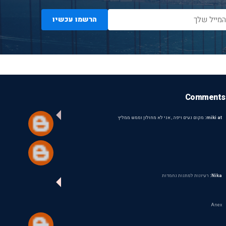
הרשמו עכשיו
Comments
miki at:
מקום נעים ויפה , אני לא מחולון וממש ממליץ
Nika:
רעיונות למתנות נחמדות
Anex