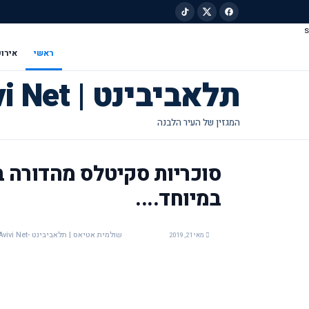
s
ילוג לתוכן הראשי
ראשי
אירוע
תלאביבינט | Tel Avivi Net
סוכריות סקיטלס מהדורה 
במיוחד....
שולמית אטיאס | תלאביבינט -Tel Avivi Net
מאי 21, 2019