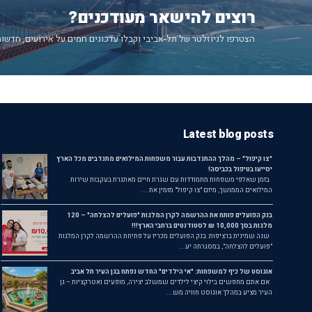
רוצים להישאר מעודכנים?
הצטרפו לניוזלטר של תל-אביבי וקבלו עדכונים חמים על אירועים, חדשות
Latest blog posts
"צו קיפול" – מהלך ההתנדבות עבור משפחות המילואים מתנדבים מכל הארץ
יסייעו בטיפול בכביסה!
בזמן שאלפי משפחות מתמודדות עם שגרת חיים מאתגרת בעקבות שירות
המילואים הממושך, מיזם "צו קיפול" מזמין את ...
בנק הפועלים פותח את ההרשמה לקרן המלגות "פועלים להצלחה" – 120
מלגות בסך 10,000 ₪ לסטודנטים ברחבי הארץ!!!
שנה שמינית ברציפות: בנק הפועלים מכריז על פתיחת ההרשמה לקרן המלגות
"פועלים להצלחה", במסגרתה יע...
אוגוסט של כיף למשפחות: "אי הילדים" החדש נפתח בגן העיר תל אביב
אם אתם מחפשים בילוי קיצי לילדים שמשלב יצירה, מופעים ואטרקציות – גן
העיר מציע במהלך אוגוסט חוויה מש...