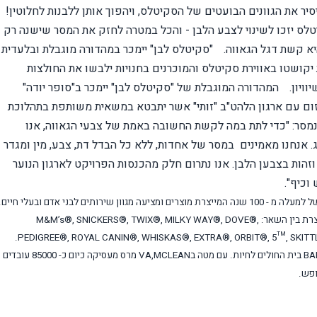
יר את הגוונים הבועטים של הסקיטלס, ויהפוך אותן ללבנות לחלוטין!
יטלס יזכו לשינוי לצבע הלבן - והכל במטרה לחזק את המסר שישנה רק
א קשת דגל הגאווה.
"סקיטלס לבן" יימכר במהדורה מוגבלת ובלעדית
יקושטו באווירת סקיטלס והמוכרנים בחנויות ילבשו את החולצות
ויון.
המהדורה המוגבלת של "סקיטלס לבן" יימכר ב"סופר יודה"
זום עם ארגון הלהט"ב "זותי" אשר יתבטא במשאית משותפת בתהלוכת
מסר: "כדי לתת במה לקשת החשובה באמת של צבעי הגאווה, אנו
 אנחנו מאמינים
במסר של אחדות, ללא כל הבדל דת, צבע, מין ומגדר -
זהות בצבען הלבן. אנו נתרום חלק מהכנסות הפרויקט לארגון הנוער
וכיף".
מרס הינה חברה פרטית בבעלות משפחתית עם היסטוריה של למעלה מ - 100 שנה המייצרת מוצרים ומציעה מגוון שירותים לבני אדם ובעלי חיים.
M&M’s®, SNICKERS®, TWIX®, MILKY WAY®, DOVE®,
.
PEDIGREE®, ROYAL CANIN®, WHISKAS®, EXTRA®, ORBIT®, 5™, SKIT
BA
בית החולים לחיות. עם מטה ב
MCLEAN
,
VA
מרס מעסיקה כיום כ- 85000 עובדים