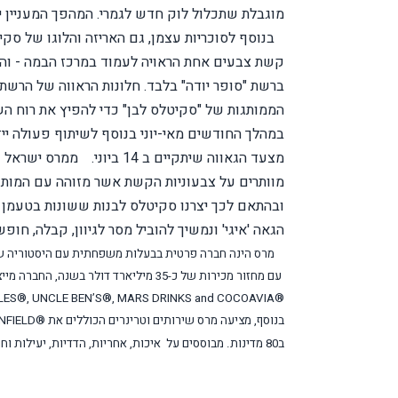
מוגבלת שתכלול לוק חדש לגמרי. המהפך המעניין יס
בנוסף לסוכריות עצמן, גם האריזה והלוגו של סק
קשת צבעים אחת הראויה לעמוד במרכז הבמה - והי
ברשת "סופר יודה" בלבד. חלונות הראווה של הרשת 
הממותגות של "סקיטלס לבן" כדי להפיץ את רוח השיו
במהלך החודשים מאי-יוני בנוסף לשיתוף פעולה יי
מצעד הגאווה שיתקיים ב 14 ביוני.
ממרס ישראל נ
מוותרים על צבעוניות הקשת אשר מזוהה עם המותג.
ובהתאם לכך יצרנו סקיטלס לבנות ששונות בטעמן ו
הגאה 'איגי' ונמשיך להוביל מסר לגיוון, קבלה, חופש 
עם מחזור מכירות של כ-35 מיליארד דולר בשנה, החברה מייצרת בין השאר:
TLES®, UNCLE BEN’S®, MARS DRINKS and COCOAVIA®
בנוסף, מציעה מרס שירותים וטרינרים הכוללים את
NFIELD®
ב80 מדינות. מבוססים על איכות, אחריות, הדדיות, יעילות וחופש.