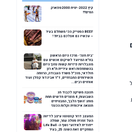
קיץ 2022-ימית 2000ספארק
המים!!!
BEEF הסטייק הכי משתלם בעיר
– עכשיו גם אצלכם בבית! !
'בית חנה'- מרכז היום הראשון
בת"א המיועד לשיקום אנשים עם
מוגבלויות פיזיות קשות נחנך היום
בהשתתפות ראש עיריית ת"א רון
חולדאי, מנכ"ל משרד העבודה, הרווחה
והשירותים החברתיים, ד"ר אביגדור קפלן ועוד
ל
אורחים רבים....
תנובה משיקה לכבוד חג
השבועות, 4 מוצרים חדשים תחת
מותג 'השף הלבן', המבטיחים
תוצאה איכותית וקלות הכנה!
המעצב דרור קונטנטו עיצב לדיווה
העל זמנית סטלה עמר, שמלה
ייחודית לאירועי נשף ה- Life Ball
המתקיים זאת השנה 25, בעיר