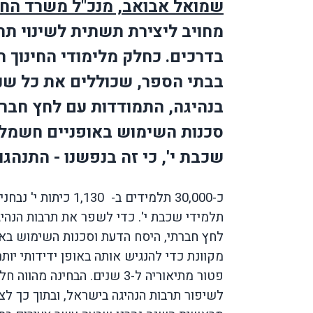
שמואל אבואב, מנכ"ל משרד החינ
מחויב ליצירת תשתית לשינוי תר
בדרכים. כחלק מלימודי החינוך ה
בבתי הספר, שכוללים את כל שנ
בנהיגה, התמודדות עם לחץ חברתי
סכנות השימוש באופניים חשמליי
שכבת י', כי זה בנפשנו - התנהג
כ-30,000 תלמידים ב
תלמידי שכבת י'. כדי לשפר את תרבות הנהיג
לחץ חברתי, היסח הדעת וסכנות השימוש באל
פטור מתיאוריה ל-3 שנים. הב
לשיפור תרבות הנהיגה בישראל, ובתוך כך לצ