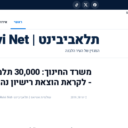
s
ילוג לתוכן הראשי
ראשי
אירוע
תלאביבינט | Tel Avivi Net
משרד ה
- לקראת הוצאת רישיון נהי
שולמית אטיאס | תלאביבינט -Tel Avivi Net
יוני 18, 2019