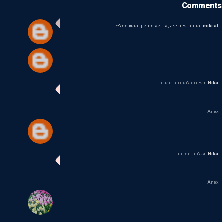
Comments
miki at:
מקום נעים ויפה , אני לא מחולון וממש ממליץ
Nika:
רעיונות למתנות נחמדות
Anex
Nika:
עגלות נחמדות
Anex