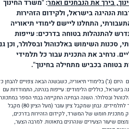
וך, בירך את הנבחנים ואמר
: "משרד החינוך
בות הנהיגה בישראל, ולקידום הזהירות
תעבורתי, התחלנו ליישם לימודי תיאוריה
דרש להתנהלות בטוחה בדרכים: עייפות
, סכנות השימוש באלכוהול ובסלולר, וכן גם
ם. נרחיב את התכנית עבור כל תלמידי
ות בטוחה בכביש מתחילה בחינוך".
- 1,130 כיתות י' נבחנים היום (ג') בלימודי תיאוריה, כשבשנה הבאה צפויים להבחן כ
ה בישראל, כוללים הלימודים: עייפות בנהיגה, התמודדות עם
כוהול ובסלולר.
השנה הבחינה התקיימה בבתי הספר במתכונת
מקוונת כדי להנגיש אותה באופן ידידותי יותר לתלמידים. נבחן שמקבל ציון עובר (מעל הציון 80) מקבל
חינה מהווה חלק מתכנית חומש של המשרד, לקידום הזהירות בדרכים,
מצום שיעור הצעירים שנהרגים בתאונות. למרבה הצער,