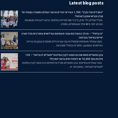
Latest blog posts
"התגלית של הקיץ": 1,700 צעירים יהודים מרחבי העולם התאחדו באמפי תל
אביב והביעו אמון בישראל!
מנכ"ל תגלית, גידי מרק, ציין כי מאז תחילת המלחמה הגיעו לישראל באמצעות
הארגון יותר מ־60 אלף משתתפים, מתנדב...
"צו קיפול" – מהלך ההתנדבות עבור משפחות המילואים מתנדבים מכל הארץ
יסייעו בטיפול בכביסה!
בזמן שאלפי משפחות מתמודדות עם שגרת חיים מאתגרת בעקבות שירות
המילואים הממושך, מיזם "צו קיפול" מזמין את ...
בנק הפועלים פותח את ההרשמה לקרן המלגות "פועלים להצלחה" – 120
מלגות בסך 10,000 ₪ לסטודנטים ברחבי הארץ!!!
שנה שמינית ברציפות: בנק הפועלים מכריז על פתיחת ההרשמה לקרן המלגות
"פועלים להצלחה", במסגרתה יע...