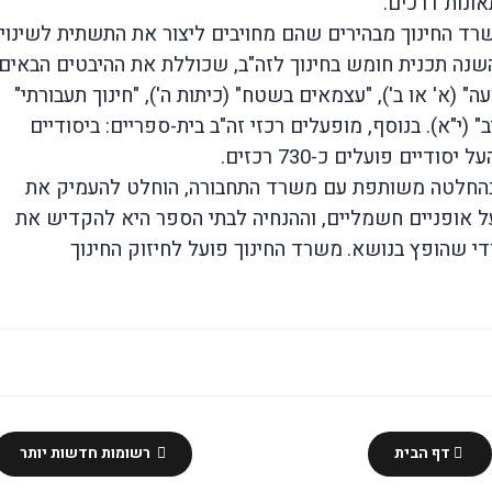
ונות דרכים.
שרד החינוך מבהירים שהם מחויבים ליצור את התשתית לשינוי
שנה תכנית חומש בחינוך לזה"ב, שכוללת את ההיבטים הבאים:
" (א' או ב'), "עצמאים בשטח" (כיתות ה'), "חינוך תעבורתי"
יב" (י"א). בנוסף, מופעלים רכזי זה"ב בית-ספריים: ביסודיים
 בהחלטה משותפת עם משרד התחבורה, הוחלט להעמיק את
ל אופניים חשמליים, וההנחיה לבתי הספר היא להקדיש את
ודי שהופץ בנושא.
משרד החינוך פועל לחיזוק החינוך
דף הבית
רשומות חדשות יותר