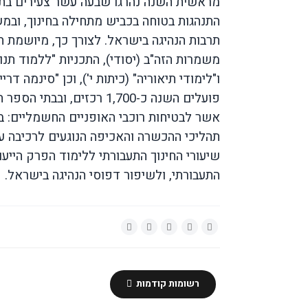
מראשית השנה נהרגו שבעה עשר צעירים בתא
התנהגות בטוחה בכביש מתחילה בחינוך, ובמ
תרבות הנהיגה בישראל. לצורך כך, מיושמת ה
משמרות הזה"ב (יסודי), התכניות "ללמוד תנועה
ו"לימודי תיאוריה" (כיתות י'), וכן "סינמה דרי
פועלים השנה כ-1,700 רכזים, ובבתי הספר העל יסודיים פועלים כ-730 רכזים.
אשר לבטיחות רוכבי האופניים החשמליים:
תהליכי ההכשרה והאכיפה הנוגעים לרכיבה ע
שיעורי החינוך התעבורתי ללימוד הפרק הייע
התעבורתי, ולשיפור דפוסי הנהיגה בישראל.
רשומות קודמות