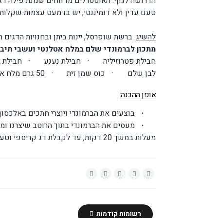
טעם עדין ולא דומיננטי, יש בו מעט עצמות שקלות ל
להשיג
: ברשת שופרסל, יינות ביתן ובחנויות הדגים 
מתכון לברמונדי שלם במלח אטלנטי
ועשבי תיב
חבילת פטרוזיליה
·
חבילת נענע
·
חבילת ב
לבן שלם
·
כוס שמן זית
·
50 גרם מלח אטלנטי
אופן ההכנה:
·
בוצעים את הברמונדי ויוצרי חתכים באלכסון 
·
מעסים את הברמונדי בתוך הרוטב שיצרנו ומ
מעלות במשך 20 דקות, עד לקבלת דג קריספי וטעים.
רשומות קודמות