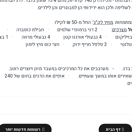
הדרושה לגוף. האוסטרלים מדווחים שמנת פילה דג הברמונדי מכילה רק 140 קלוריות, מהם 13% שומן בלבד. לדג הבר
שליפה ולכן הוא ידידותי הן למבוגרים והן לילדים.
המתמחות.
מחיר לק"ג'
: החל מ-50 ₪ לקילו.
ול
מצרכים
:
·
2 דגי ברמונדי שלמים
·
חבילת כוסברה
·
זיליקום
·
4 גבעולי אורגנו קטן
·
4 גבעולי מרווה
·
1 בצ
·
2 פלפל חריף ירוק
·
חצי כוס מיץ לימון
בדג.
·
מערבבים את כל המרכיבים במעבד מזון ויוצרים רוטב.
שאירים אותו במשך שעתיים.
·
אופים את הדגים בחום של 240
דף הבית
רשומות חדשות יותר