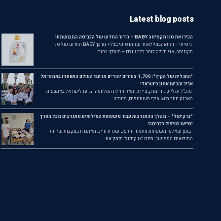
Latest blog posts
הכירו את סנו מקסימה BABY – הדור החדש של הכביסה המבושמת!
ניסיתי – והתאהבתי!לאחר שהתנסיתי בג'ל + מרכך BABY החדש של סנו
מקסימה, אני יכולה לומר בלב שלם – מומלץ בחום...
"התגלית של הקיץ": 1,700 צעירים יהודים מרחבי העולם התאחדו באמפי תל
אביב והביעו אמון בישראל!
מנכ"ל תגלית, גידי מרק, ציין כי מאז תחילת המלחמה הגיעו לישראל באמצעות
הארגון יותר מ־60 אלף משתתפים, מתנדב...
"צו קיפול" – מהלך ההתנדבות עבור משפחות המילואים מתנדבים מכל הארץ
יסייעו בטיפול בכביסה!
בזמן שאלפי משפחות מתמודדות עם שגרת חיים מאתגרת בעקבות שירות
המילואים הממושך, מיזם "צו קיפול" מזמין את ...