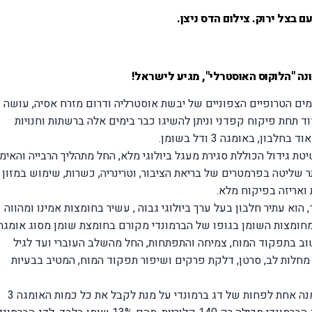
ם בצל ירוק. צילום הדס ניצן.
נה "הלוקוס האוסטרלי", מגיע לישראל!
מים הטרופיים הצפוניים של יבשת אוסטרליה ודרום מזרח אסיה, עושה
וד תחת פיקוח קפדני וניתן להשיגו כבר בימים אלה ברשתות וחנויות
ן, באומגה 3 ודל בשומן.
יטת גידול הכוללת סגירת מעגל ביולוגי מלא, החל מתהליך הרבייה והאימו
תר שליטה בפרמטרים של בריאת הציבור, וטרינריה, כשרות, שימוש במזון
ואריזה בפיקוח מלא.
 הוא עתיר חלבון בעל ערך ביולוגי גבוה , עשיר בחומצות אמינו ומהווה
ור מצוין לחומצות שומן מסוג אומגה 3. כ-20% מחומצות השומן בגופו של הברמונדי מקורם בחומצת שומן מסוג אומגה
וב בתפקוד המוח, צמיחה והתפתחות, החל מהשלב העוברי ועד לגיל
מחלות לב, סרטן, דלקת פרקים ושיפור תפקוד המוח, המטיב בבעיות
באוסטרליה ממליצים לתושבים לאכול בכל שבוע מנה אחת לפחות של דג ברמונדי על מנת לקבל את כל כמות האומגה 3