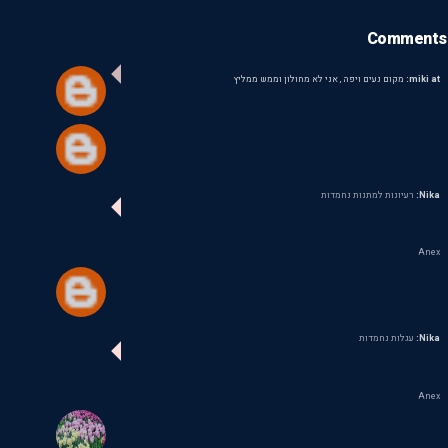
Comments
miki at:
מקום נעים ויפה , אני לא מחולון וממש ממליץ
Nika:
רעיונות למתנות נחמדות
Anex
Nika:
עגלות נחמדות
Anex