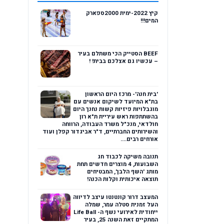
קיץ 2022-ימית 2000ספארק
המים!!!
BEEF הסטייק הכי משתלם בעיר
– עכשיו גם אצלכם בבית! !
'בית חנה'- מרכז היום הראשון
בת"א המיועד לשיקום אנשים עם
מוגבלויות פיזיות קשות נחנך היום
בהשתתפות ראש עיריית ת"א רון
חולדאי, מנכ"ל משרד העבודה, הרווחה
והשירותים החברתיים, ד"ר אביגדור קפלן ועוד
אורחים רבים....
תנובה משיקה לכבוד חג
השבועות, 4 מוצרים חדשים תחת
מותג 'השף הלבן', המבטיחים
תוצאה איכותית וקלות הכנה!
המעצב דרור קונטנטו עיצב לדיווה
העל זמנית סטלה עמר, שמלה
ייחודית לאירועי נשף ה- Life Ball
המתקיים זאת השנה 25, בעיר