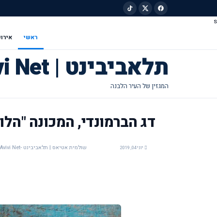
s
ילוג לתוכן הראשי
ראשי
אירוע
תלאביבינט | Tel Avivi Net
דג הברמונדי, המכונה "הלו
שולמית אטיאס | תלאביבינט -Tel Avivi Net
יוני 04, 2019