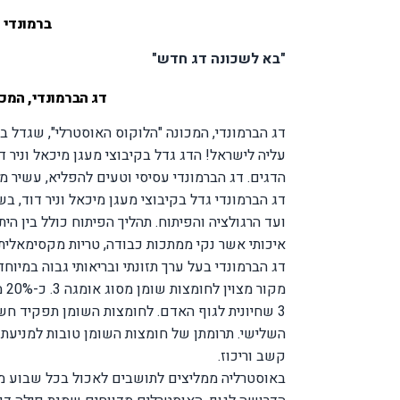
ברמונדי ע
"בא לשכונה דג חדש"
דג הברמונדי, המכו
דג הברמונדי, המכונה "הלוקוס האוסטרלי", שגדל ב
עליה לישראל! הדג גדל בקיבוצי מעגן מיכאל וניר ד
הדגים. דג הברמונדי עסיסי וטעים להפליא, עשיר מאוד בחלבו
דג הברמונדי גדל בקיבוצי מעגן מיכאל וניר דוד, בש
ועד הרגולציה והפיתוח. תהליך הפיתוח כולל בין הי
איכותי אשר נקי ממתכות כבודה, טריות מקסימאלית 
דג הברמונדי בעל ערך תזונתי ובריאותי גבוה במיוחד,
מק
3 שחיונית לגוף האדם. לחומצות השומן תפקיד חש
השלישי. תרומתן של חומצות השומן טובות למניעת 
קשב וריכוז.