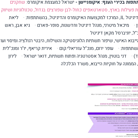
איקומניישן -
ישראל כמעצמת איקומרס:
שחקנים
ת פעילות בארץ, סטארטאפים כחול-לבן שפורצים בגדול, טכנולוגיות ושיווק
דיגיטל
IL
, המרכז למקצועות האיקומרס והדיגיטל, בהשתתפות:
·
ליאת
ן
·
מיכאל מיטרני, מנהל דיגיטל וחדשנות, סופר-פארם
·
גיא אבן, ראש
"ל, יוניברסל מקאן דיגיטל
בוא האישי, שיפור תשתיות הלוגיסטיקה והשילוח, היבטי רגולציה ומיסוי ועו
השתתפות:
·
עופר ירום, מנכ"ל עזריאלי.קום
·
אירית קריאף, יו"ר ומנכ"לית
ד)
·
דני בוטוין, מנהל אסטרטגיה ופתוח תשתיות, דואר ישראל
·
לירון
 הממונה על חוקיות הייבוא, משרד הכלכלה