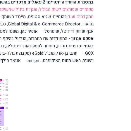
במסגרת הוועידה יתקיימו 2 פאנלים מרכזיים בהשתתפות בכירי הענף:
מקומיים שפורצים לשוק הבינ"ל, ענקיות בינ"ל שמשיקו
מתקדמים ועוד
בהנחיית: שגיא סטוניס, מייסד משותף 
גורארי,
Global Digital & e-Commerce Director
, סבו
אגף שיווק ודיגיטל, שופרסל
·
אופיר כהן, משנה למנכ
אפקט אמזון -
התמודדות עם התחרות, הגידול בהיקף היי
בהנחיית: תימור גורדון, מומחה לקמעונאות דיגיטלית, ב
GCX
·
יותם בן-ארי, מנכ"ל
eGold
(מקבוצת גולד-בונ
וישניה, ראש תחום האיקומרס,
am:pm
·
אנואר חילף,