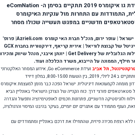
 גו איקומרס 2019 תתקיים בסימן ה
eComNation -
ת, התמודדות עם התחרות מול ענקיות האיקומרס
וסטארטאפים חדשניים במפגש תעשייה שכולו מסחר
ישראל | עופר ירום, מנכ"ל חברת האי קומרס
Azrieli.com
| פרופ'
יגיטל של קבוצת לוריאל | אירית קריאף, דירקטורית בחברת
GCX
ילות הגלובלית של
Get Delivery
| יונתן איבגי, מנהל שיווק ומכירו
ר חילף, הממונה על הייבוא, משרד הכלכלה ועוד.
ועידת
Go eCommerce
, אירוע המסחר האלקטרוני
הגדול בישראל מבית מידע כנסים – חוזרת בפעם ה-7 ותתקיים ב 24 ליולי, 2019, בין השעות 8:00-15:00, במלון דיויד
דון מומחה לקמעונאות דיגיטלית.
ישראל הפכה כבר מזמן למעצמת איקומרס-
של סטארטאפים פורצי דרך
.
כוח הקנייה של הצרכן הישראלי באונליין הביא
וח ולוגיסטיקה חדשניים
,
פתרונות חכמים לאופטימיזציה ותפעול והגדרה
את, הענף מתמודד עם אתגרים יום יומיים, בעיקר בהיבט המיסוי והרגולציה,
 ללא רצפת מכירה פיזית, שהתחילו את דרכם באונליין ומתמודדים עם