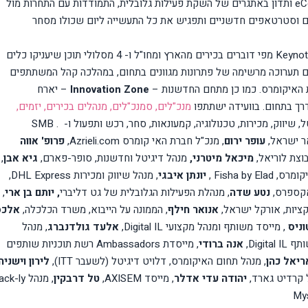
eC
ותדון באתגרים של השקת פעילות גלובלית, התמודדות עם התחרות מול
ים וסטרטאפים חדשניים ותפגיש את כל התעשייה ליום שכולו מסחר
Keyno
מפי דוברים בכירים מהארץ ומחו"ל ו- 4 מסלולי תוכן שיעניקו כלים
ם תערוכה מרשימה של פתרונות מגוונים בתחום, במהלכה קהל המשתתפים
ת האיקומרס
.
כמו כן מתחם החדשנות
–
Innovation Zone
–
יארח
דרך בתחום
.
בוועידה ישתתפו
מנכ"לים, סמנכ"לים, מנהלים בכירים, יזמים,
, שיווק, מכירות, טכנולוגיה, קמעונאות, סחר, רכש ותפעול ו-
.
SMB
אר ישראל,
עופר ירום
, מנכ"ל חברת האי קומרס
Azrieli.com
,
פרופ' אווה
וצת לוריאל,
מיכאל מיטרני,
מנהל דיגיטל וחדשנות, סופר-פארם,
גיא אבן
,
יקומרס,
Fisha by Elad
,
יונתן איבגי
, מנהל שיווק ומכירות
DHL Express
,
אקספרס,
נטע שדה
, מנהלת הפעילות הגלובלית של גט דליברי
, יותם בן ארי
,
ציות, אורקל ישראל,
אנואר חילף
, הממונה על הייבוא, משרד הכלכלה,
אלכס
ניס
, מייסד משותף ומנהל מקצועי
Digital IL
,
אלעד גולדנברג
, מנהל
ותף
Digital IL
,
אנה ברודי
, מייסדת
Ambassadors
רשת תוכניות שותפים
ריאל כהן
, מנהל תחום האיקומרס, דלויט דיגיטל (לשעבר
ITT
),
לירון וישניה
ל קרדיט גארד,
יהודה עדי אדלר
, מייסד
AXISEM
,
טל דרבקין
, מנהל
ack-ly
My