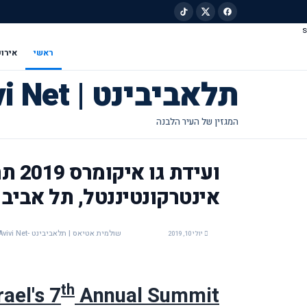
s
ילוג לתוכן הראשי
ראשי
אירוע
תלאביבינט | Tel Avivi Net
אינטרקונטיננטל, תל אביב
שולמית אטיאס | תלאביבינט -Tel Avivi Net
יולי 10, 2019
th
rael's 7
Annual Summit