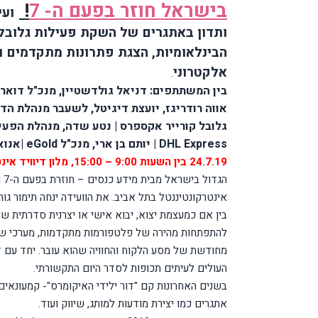
בישראל חוזר בפעם ה- 7
!
ועידת
ותדון באתגרים של השקת פעילות גלובלי
הבינלאומיות, הצגת פתרונות מתקדמים 
אלקטרוני
.
בין המשתתפים: דניאל גולדשטיין, מנכ"ל דואר 
אווה רודריגז, יועצת דיגיטל, לשעבר מנהלת הד
גלובל קורייר אקספרס | נטע שדה, מנהלת הפע
DHL Express
| יותם בן ארי, מנכ"ל
eGold
|אנוא
24.7.19 בין השעות 9:00 – 15:00, מלון דיוויד אינטרקונטיננטל, תל אביב
אינטרקונטיננטל בתל אביב. את הוועידה ינחה תימור גור
בין אם כמעצמת יצוא, יבוא אישי או יצרנית סדרתית 
להתפתחות מהירה של פלטפורמות מתקדמות, מערכי שיל
מחודשת של מסע הלקוח והחוויה שהוא עובר
.
יחד עם ז
העולים לעיתים תכופות לסדר היום התקשורתי
.
בשנים האחרונות קם "דור ילידי האיקומרס"- קמעונאים
אתגרים כמו יצירת מודעות למותג, שיווק ועוד
.