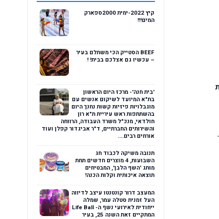
קיץ 2022-ימית 2000ספארק
המים!!!
BEEF הסטייק הכי משתלם בעיר
– עכשיו גם אצלכם בבית! !
ת
'בית חנה'- מרכז היום הראשון
בת"א המיועד לשיקום אנשים עם
מוגבלויות פיזיות קשות נחנך היום
בהשתתפות ראש עיריית ת"א רון
חולדאי, מנכ"ל משרד העבודה, הרווחה
והשירותים החברתיים, ד"ר אביגדור קפלן ועוד
אורחים רבים....
תנובה משיקה לכבוד חג
השבועות, 4 מוצרים חדשים תחת
מותג 'השף הלבן', המבטיחים
תוצאה איכותית וקלות הכנה!
המעצב דרור קונטנטו עיצב לדיווה
העל זמנית סטלה עמר, שמלה
ייחודית לאירועי נשף ה- Life Ball
המתקיים זאת השנה 25, בעיר