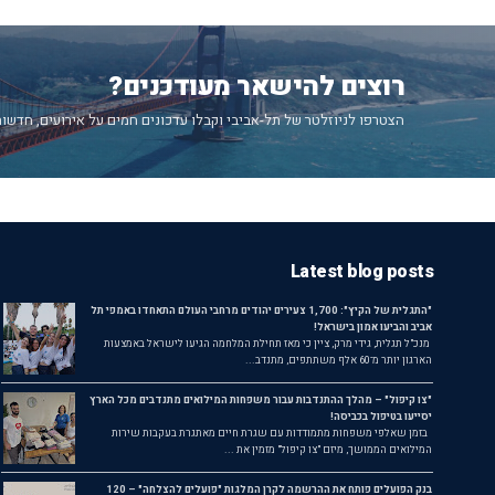
רוצים להישאר מעודכנים?
הצטרפו לניוזלטר של תל-אביבי וקבלו עדכונים חמים על אירועים, חדשות
Latest blog posts
"התגלית של הקיץ": 1,700 צעירים יהודים מרחבי העולם התאחדו באמפי תל
אביב והביעו אמון בישראל!
מנכ"ל תגלית, גידי מרק, ציין כי מאז תחילת המלחמה הגיעו לישראל באמצעות
הארגון יותר מ־60 אלף משתתפים, מתנדב...
"צו קיפול" – מהלך ההתנדבות עבור משפחות המילואים מתנדבים מכל הארץ
יסייעו בטיפול בכביסה!
בזמן שאלפי משפחות מתמודדות עם שגרת חיים מאתגרת בעקבות שירות
המילואים הממושך, מיזם "צו קיפול" מזמין את ...
בנק הפועלים פותח את ההרשמה לקרן המלגות "פועלים להצלחה" – 120