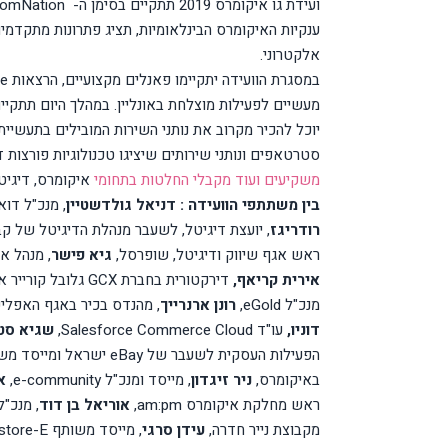
ועידת גו איקומרס 2019 תתקיים בסימן ה-
omNation
ענקיות האיקומרס הבינלאומיות, תציג פתרונות מתקדמ
אלקטרוני
.
במסגרת הוועידה יתקיימו פאנלים מקצועיים, הרצאות
te
מעשיים לפעילות מוצלחת באונליין
.
במהלך היום תתקיי
יוכל להכיר מקרוב את נותני השירות המובילים בתעשיי
סטרטאפים ונותני שירותים שיציגו טכנולוגיות פורצות 
משקיעים ועוד מקבלי החלטות בתחומי
איקומרס, דיגיטל
בין משתתפי הוועידה :
דניאל גולדשטיין
, מנכ"ל דו
רודריגז
, יועצת דיגיטל, לשעבר מנהלת הדיגיטל של קב
ראש אגף שיווק ודיגיטל, שופרסל,
גיא פישר
, מנהל א
אירית קריאף,
דירקטורית בחברת
GCX
גלובל קורייר 
מנכ"ל
eGold
,
רונן ארנרייך
, מהנדס בכיר באגף האפליק
דוניו,
עו"ד
Salesforce Commerce Cloud
,
שגיא סטו
הפעילות העסקית לשעבר של
eBay
ישראל ומייסד מש
באיקומרס,
ניר זיגדון
, מייסד ומנכ"ל
e-community
,
א
ראש מחלקת איקומרס
am:pm
,
אוריאל בן דוד
, מנכ"
מקבוצת נייר חדרה,
עידן סרגי
,
מייסד משותף
store-E