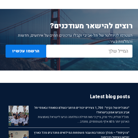
רוצים להישאר מעודכנים?
הצטרפו לניוזלטר של תל-אביבי וקבלו עדכונים חמים על אירועים, חדשות
והמלצות בעיר.
הרשמו עכשיו
Latest blog posts
"התגלית של הקיץ": 1,700 צעירים יהודים מרחבי העולם התאחדו באמפי תל
אביב והביעו אמון בישראל!
מנכ"ל תגלית, גידי מרק, ציין כי מאז תחילת המלחמה הגיעו לישראל באמצעות
הארגון יותר מ־60 אלף משתתפים, מתנדב...
"צו קיפול" – מהלך ההתנדבות עבור משפחות המילואים מתנדבים מכל הארץ
יסייעו בטיפול בכביסה!