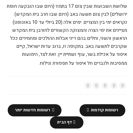
שלושת השבועות ש
בין
צום 17 בתמוז (היום שבו הובקעה חומת
ירושלים) ל
בין
צום תשעה באב (היום שבו חרב בית המקדש)
נקראים ימי
בין
המצרים
.
ימים אלה (20 ביולי עד 10 באוגוסט)
מציינים את ימי הצרה והמצוקה הקשורים לחורבן בית המקדש
הראשון והשני, וחלים בהם דיני אבלות ההולכים ומחמירים ככל
שקרבים לתשעה באב.
בתקופה זו, ברוב עדות ישראל, קיים
איסור על אכילת בשר, עוף ושתיית יין. זאת לצד, הימנעות
ממסיבות ולגברים חל איסור על תספורת וגילוח.
רשומות קודמות
רשומות חדשות יותר
דף הבית