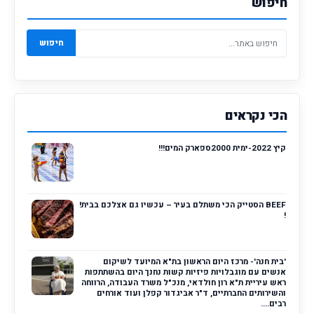
חיפוש
חיפוש
הכי נקראים
קיץ 2022-ימית 2000ספארק המים!!!
BEEF הסטייק הכי משתלם בעיר – עכשיו גם אצלכם בבית!
!
'בית חנה'- מרכז היום הראשון בת"א המיועד לשיקום
אנשים עם מוגבלויות פיזיות קשות נחנך היום בהשתתפות
ראש עיריית ת"א רון חולדאי, מנכ"ל משרד העבודה, הרווחה
והשירותים החברתיים, ד"ר אביגדור קפלן ועוד אורחים
רבים....