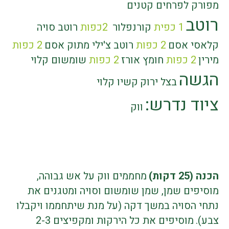
מפורק לפרחים קטנים
רוטב
1
כפית
קורנפלור
2
כפות
רוטב סויה
קלאסי אסם
2
כפות
רוטב צ'ילי מתוק אסם
2
כפות
מירין
2
כפות
חומץ אורז
2
כפות
שומשום קלוי
הגשה
בצל ירוק
קשיו קלוי
ציוד נדרש
:
ווק
הכנה (25 דקות
(
מחממים ווק על אש גבוהה,
מוסיפים שמן, שמן שומשום וסויה ומטגנים את
נתחי הסויה במשך דקה
)
על מנת שיתחממו ויקבלו
צבע).
מוסיפים את כל הירקות ומקפיצים 2-3