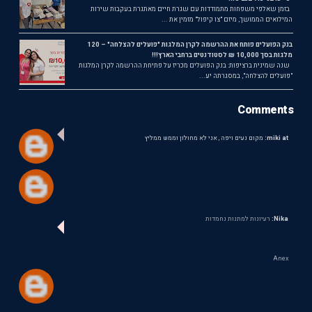
בזמן שאלפי משפחות מתמודדות עם שגרת חיים מאתגרת בעקבות שירות
המילואים הממושך, מיזם "צו קיפול" מזמין את ...
בנק הפועלים פותח את ההרשמה לקרן המלגות "פועלים להצלחה" – 120
מלגות בסך 10,000 ₪ לסטודנטים ברחבי הארץ!!!
שנה שמינית ברציפות: בנק הפועלים מכריז על פתיחת ההרשמה לקרן המלגות
"פועלים להצלחה", במסגרתה יע...
Comments
miki at:
מקום נעים ויפה , אני לא מחולון וממש ממליץ
Nika:
רעיונות למתנות נחמדות
Anex