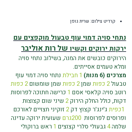
קרדיט צילום: שרית גופן
נתחי סויה דמוי עוף טבעול מוקפצים עם
של רות אוליבר
ירקות ירוקים וקשיו
הירוקים כובשים את המנה, בשילוב נתחי סויה
ומלא טעמים אסייתים.
מצרכים (6 מנות
(
1
חבילת
נתחי סויה דמוי עוף
טבעול
2
כפות
שמן
2
כפות
שמן שומשום
2
כפות
רוטב סויה קלאסי אסם
1
כרישה חתוכה לפרוסות
דקות, כולל החלק הירוק
2
שיני שום קצוצות
1
כפית
ג'ינג'ר קצוץ דק
2
זוקיני חצויים לאורכם
ופרוסים לפרוסות
200
גרם
שעועית ירוקה עדינה
שלמה
4
גבעולי סלרי קצוצים
1
ראש ברוקולי