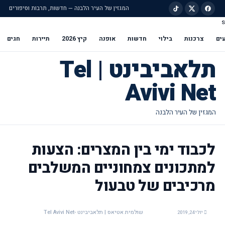
המגזין של העיר הלבנה — חדשות, תרבות וסיפורים
s
ילוג לתוכן הראשי
ים
צרכנות
בילוי
חדשות
אופנה
קיץ 2026
תיירות
חגים
תלאביבינט | Tel
Avivi Net
לכבוד ימי בין המצרים: הצעות
למתכונים צמחוניים המשלבים
מרכיבים של טבעול
שולמית אטיאס | תלאביבינט -Tel Avivi Net
יולי 24, 2019