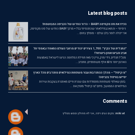
Latest blog posts
הכירו את סנו מקסימה BABY – הדור החדש של הכביסה המבושמת!
ניסיתי – והתאהבתי!לאחר שהתנסיתי בג'ל + מרכך BABY החדש של סנו מקסימה,
אני יכולה לומר בלב שלם – מומלץ בחום...
"התגלית של הקיץ": 1,700 צעירים יהודים מרחבי העולם התאחדו באמפי תל
אביב והביעו אמון בישראל!
מנכ"ל תגלית, גידי מרק, ציין כי מאז תחילת המלחמה הגיעו לישראל באמצעות
הארגון יותר מ־60 אלף משתתפים, מתנדב...
"צו קיפול" – מהלך ההתנדבות עבור משפחות המילואים מתנדבים מכל הארץ
יסייעו בטיפול בכביסה!
בזמן שאלפי משפחות מתמודדות עם שגרת חיים מאתגרת בעקבות שירות
המילואים הממושך, מיזם "צו קיפול" מזמין את ...
Comments
miki at:
מקום נעים ויפה , אני לא מחולון וממש ממליץ