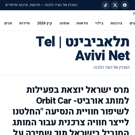
המגזין של העיר הלבנה — חדשות, תרבות וסיפורים
s
ילוג לתוכן הראשי
ים
צרכנות
בילוי
חדשות
אופנה
קיץ 2026
תיירות
חגים
תלאביבינט | Tel
Avivi Net
מרס ישראל יוצאת בפעילות
למותג אורביט- Orbit Car
לשיפור חוויית הנסיעה "החלטנו
לייצר חוויה צרכנית עבור המותג
המוביל בישראל תוך שמירה על