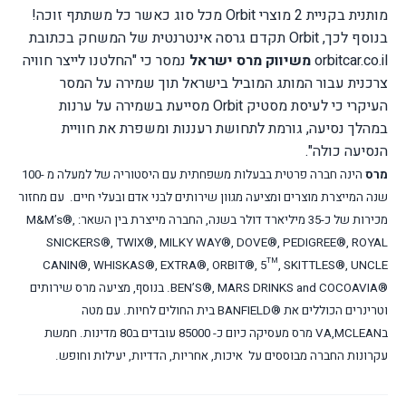
מותנית בקניית 2 מוצרי
Orbit
מכל סוג כאשר כל משתתף זוכה!
בנוסף לכך,
Orbit
תקדם גרסה אינטרנטית של המשחק בכתובת
orbitcar.co.il
משיווק מרס ישראל
נמסר כי "החלטנו לייצר חוויה
צרכנית עבור המותג המוביל בישראל תוך שמירה על המסר
העיקרי כי לעיסת מסטיק
Orbit
מסייעת בשמירה על ערנות
במהלך נסיעה, גורמת לתחושת רעננות ומשפרת את חוויית
הנסיעה כולה".
מרס
הינה חברה פרטית בבעלות משפחתית עם היסטוריה של למעלה מ -100
שנה המייצרת מוצרים ומציעה מגוון שירותים לבני אדם ובעלי חיים. עם מחזור
מכירות של כ-35 מיליארד דולר בשנה, החברה מייצרת בין השאר:
M&M’s®,
SNICKERS®, TWIX®, MILKY WAY®, DOVE®, PEDIGREE®, ROYAL
CANIN®, WHISKAS®, EXTRA®, ORBIT®, 5™, SKITTLES®, UNCLE
BEN’S®, MARS DRINKS and COCOAVIA®
. בנוסף, מציעה מרס שירותים
וטרינרים הכוללים את
BANFIELD®
בית החולים לחיות. עם מטה
ב
MCLEAN
,
VA
מרס מעסיקה כיום כ- 85000 עובדים ב80 מדינות. חמשת
עקרונות החברה מבוססים על איכות, אחריות, הדדיות, יעילות וחופש.