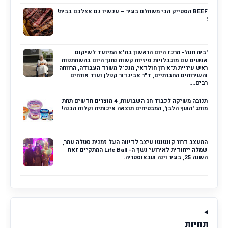
BEEF הסטייק הכי משתלם בעיר – עכשיו גם אצלכם בבית!
!
'בית חנה'- מרכז היום הראשון בת"א המיועד לשיקום
אנשים עם מוגבלויות פיזיות קשות נחנך היום בהשתתפות
ראש עיריית ת"א רון חולדאי, מנכ"ל משרד העבודה, הרווחה
והשירותים החברתיים, ד"ר אביגדור קפלן ועוד אורחים
רבים....
תנובה משיקה לכבוד חג השבועות, 4 מוצרים חדשים תחת
מותג 'השף הלבן', המבטיחים תוצאה איכותית וקלות הכנה!
המעצב דרור קונטנטו עיצב לדיווה העל זמנית סטלה עמר,
שמלה ייחודית לאירועי נשף ה- Life Ball המתקיים זאת
השנה 25, בעיר וינה שבאוסטריה.
תוויות