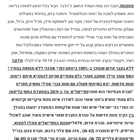
מסקנות:
הצבר הנו צמח העתיד ונחשב כ'הדבר הבא' בכל הנוגע לתזונה בריאה.
הוא משפיע לטובה על רמות הכולסטרול והסוכר בדם, במיוחד בפעילות
האנטי-אוקסידנטיבית של הפרי, מקור טוב לאספקת סידן, מכיל זרחן, ברזל, אבץ,
אשלגן ומינרלים החיוניים לגופנו, מגדיל את רמת האינסולין אצל ספורטאים
הסברסים של חוות צברי אורלי
ומסייע להתמודד עם מחלות סרטן שונות.
מאושרים ונבדקים באופן קבוע על ידי תקן אירופאי מחמיר בשם גלובל גאפ
ונמכרים במהלך העונה ברשתות השיווק השונות: שיווק השקמה, שופרסל, שוק
העיר, ויקטורי ובקרב חנויות נבחרות במחיר הנע בין 10-14 ש'ח לקילו.
מדובר
ללא
בצבר אדום שנמכר ב-100% ביטחון כפרי אורגני ללא תוספת במחיר !
השף עומר מילר שחובב חומרי גלם עונתיים שניתן להמציא איתם
ריסוס,
מנות חדשות, יצא בשיתוף פעולה עם חוות צברי אורלי ומשיק תפריט
'סברס מבחינתי הוא חומר
ספיישלים עד ה-20/9 במסעדת החוף קליפסו.
גלם עונתי וטעים ביותר שאני נהנה לשדרג איתו מנות עיקריות וקינוחים.
זה הפרי הכי ישראלי שיש ואני שמח שלקוחות המסעדה יטעמו במהלך
בין
הקיץ מנות חדשות על טהרת הסברס שאני אישית מאוד אוהב לאכול'.
טרטר אינטיאס, סברס אדום, פלפלים
מנות הספיישלים תוכלו למצוא:
חריפים, ליים וכוסברה (62 ₪) , חזה עוף צלוי בדבש, סברס צהוב בגריל
ופיסטוקים צלויים (72 ₪), עוגת גבינה, סברס טרי וקולי סברס (45 ₪)