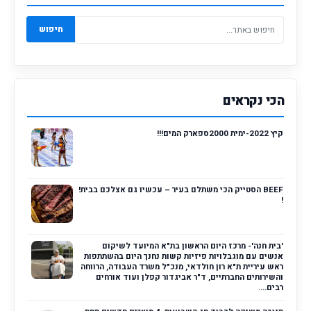
חיפוש
הכי נקראים
קיץ 2022-ימית 2000ספארק המים!!!
BEEF הסטייק הכי משתלם בעיר – עכשיו גם אצלכם בבית!
!
'בית חנה'- מרכז היום הראשון בת"א המיועד לשיקום
אנשים עם מוגבלויות פיזיות קשות נחנך היום בהשתתפות
ראש עיריית ת"א רון חולדאי, מנכ"ל משרד העבודה, הרווחה
והשירותים החברתיים, ד"ר אביגדור קפלן ועוד אורחים
רבים....