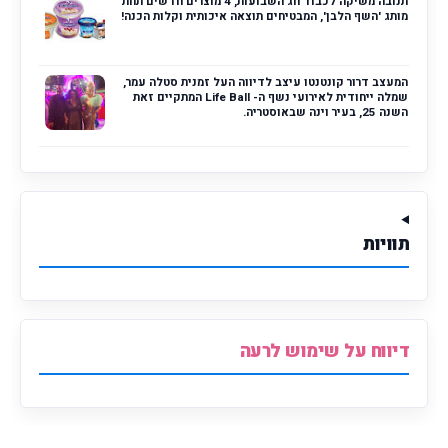
תנובה משיקה לכבוד חג השבועות, 4 מוצרים חדשים תחת
מותג 'השף הלבן', המבטיחים תוצאה איכותית וקלות הכנה!
המעצב דרור קונטנטו עיצב לדיווה העל זמנית סטלה עמר,
שמלה ייחודית לאירועי נשף ה- Life Ball המתקיים זאת
השנה 25, בעיר וינה שבאוסטריה.
תוויות
דיווח על שימוש לרעה