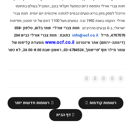
חוות צברי אורלי נתפסת כיום כמפעל חקלאי בנגב, המוביל בעולם בתחומו
והיכול לספק מזון בריא וטעים כבסיס לתזונה איכותית יום יומית. חוות צברי
אורלי הוקמה בשנת 1992 ובה נטועים מעל 1100 דונם של זני פטנט, מפיתוח
ישראלי, ב-6 צבעים מרהיבים.
חוות צברי אורלי: שחר בלום, טלפון 058-
4707070, מייל
info@ocf.co.il
כתובת : חוות צברי אורלי כביש 204
www.ocf.co.il
(דימונה-ירוחם) אתר אינטרנט
מסעדת קליפסו של
עומר מילר חוף 'פרישמן', 03-6784524, ראשון-שבת 24:00-8:00, לא כשר
רשומות קודמות
רשומות חדשות יותר
דף הבית