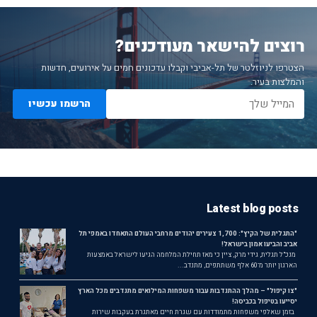
רוצים להישאר מעודכנים?
הצטרפו לניוזלטר של תל-אביבי וקבלו עדכונים חמים על אירועים, חדשות
והמלצות בעיר.
הרשמו עכשיו
Latest blog posts
"התגלית של הקיץ": 1,700 צעירים יהודים מרחבי העולם התאחדו באמפי תל
אביב והביעו אמון בישראל!
מנכ"ל תגלית, גידי מרק, ציין כי מאז תחילת המלחמה הגיעו לישראל באמצעות
הארגון יותר מ־60 אלף משתתפים, מתנדב...
"צו קיפול" – מהלך ההתנדבות עבור משפחות המילואים מתנדבים מכל הארץ
יסייעו בטיפול בכביסה!
בזמן שאלפי משפחות מתמודדות עם שגרת חיים מאתגרת בעקבות שירות