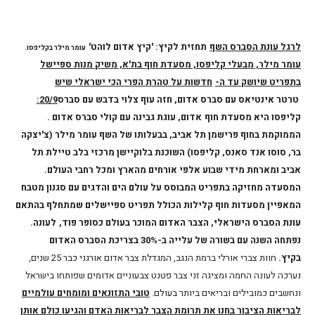
לרגל עונת הסברס השף
תחזית לקיץ: 'קיץ אדום לוהט'
עומר מילר בקליפסו.
עומר מילר, מבעלי קליפסו, מסעדת חוף בת'א, משיק מנות ספיישל
בתפריט שיושק עד ה-
חדשות על טהרת הפרי הכי ישראלי שיש
טרטר אינטיאס עם סברס אדום, חזה עוף צלוי בדבש עם סברס
20/9:
קליפסו היא מסעדת חוף
אדום, עוגת גבינה עם קולי סברס אדום .
הממוקמת בחוף פרישמן תל אביב, בבעלותו של השף עומר מילר (צ'יצקה
בר, סוסו אנד סאנס, קליפסו) השוכנת בלוקיישן מרכזי בלב טיילת תל
אביב ומארחת מידי שבוע אלפי אורחים מהארץ ומכל רחבי העולם.
המסעדה מחזיקה בתפריט המבוסס על עולם הים והדגים עם סגנון מטבח
המאפיין מסעדות חוף קלילות הכולל תפריט ספיישלים שמתחלף בהתאם
עונת הסברס הישראלי, הצבר האדום המוכר בעולם כסופר פוד,
לעונה.
נפתחה השנה עם בשורה של עלייה ב-30% בצריכת הסברס האדום
בקיץ.
חוות צברי אורלי ברמת הנגב, המגדלת צבר אדום אורגני כבר 25 שנים,
נערכה לעונה החמה ומציגה זני צבר פטנט צבעוניים אדומים שפותחו בישראל
ונחשבים כמובילים ובריאים ביותר בעולם.
טובי התזונאים ומומחים עולמיים
לבריאות הציבור בחנו את תרומת הצבר לבריאות האדם והגיעו כולם אותן