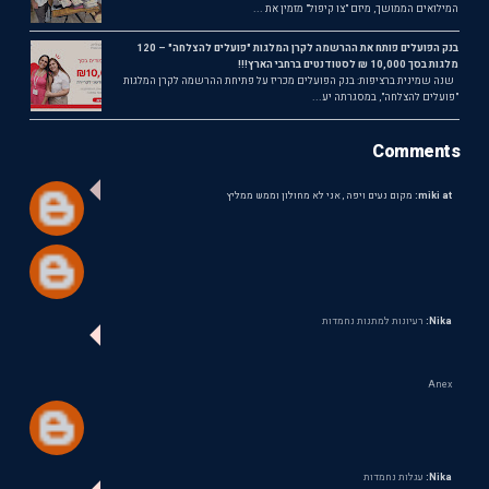
המילואים הממושך, מיזם "צו קיפול" מזמין את ...
בנק הפועלים פותח את ההרשמה לקרן המלגות "פועלים להצלחה" – 120
מלגות בסך 10,000 ₪ לסטודנטים ברחבי הארץ!!!
שנה שמינית ברציפות: בנק הפועלים מכריז על פתיחת ההרשמה לקרן המלגות
"פועלים להצלחה", במסגרתה יע...
Comments
miki at:
מקום נעים ויפה , אני לא מחולון וממש ממליץ
Nika:
רעיונות למתנות נחמדות
Anex
Nika:
עגלות נחמדות