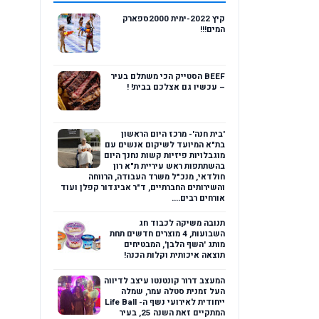
קיץ 2022-ימית 2000ספארק
המים!!!
BEEF הסטייק הכי משתלם בעיר
– עכשיו גם אצלכם בבית! !
'בית חנה'- מרכז היום הראשון
בת"א המיועד לשיקום אנשים עם
מוגבלויות פיזיות קשות נחנך היום
בהשתתפות ראש עיריית ת"א רון
חולדאי, מנכ"ל משרד העבודה, הרווחה
והשירותים החברתיים, ד"ר אביגדור קפלן ועוד
אורחים רבים....
תנובה משיקה לכבוד חג
השבועות, 4 מוצרים חדשים תחת
מותג 'השף הלבן', המבטיחים
תוצאה איכותית וקלות הכנה!
המעצב דרור קונטנטו עיצב לדיווה
העל זמנית סטלה עמר, שמלה
ייחודית לאירועי נשף ה- Life Ball
המתקיים זאת השנה 25, בעיר