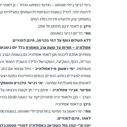
ליהנות יותר, לטייל בשעות הנעימות ולהשתתף בפעילויות ק
במשחקי ענק ולהשיט סירות בפלג המים.
היכן
: גן לאומי ירקון מתחם תל אפק
מתי
: כל יום רביעי באוגוסט.
ללא תשלום נוסף על דמי הכניסה, חינם למנויים.
אפולוניה – חוויות עד שעת ערב מאוחרת
בכל יום בשבוע
מזמינים אתכם ליהנות מגן לאומי אפולוניה גם בשעות הערב הנעימות. הגן ה
הבריזה, הנוף, השקיעה, השקט של הלילה והשביל המואר והמו
משותפת.
ימי ראשון
:
חידאפולוניה
– טיול עצמאי עם כתב 
עצמית לצעירים בסיוע ההורים, ובסיום התחייבות הפקח הצעי
לאנשים עם מוגבלויות שמיעה.
ימי רביעי
:
צלבנים ומשחקי
חמישי
:
אבירי אפולוניה
– אימון בירי חץ וקשת והרצאה על 
הערב – הגן הלאומי יהיה פתוח לביקור עד השעה 20:00 (כניסה אחרונה בשעה 19:00)
היכן:
גן לאומי אפולוניה
מתי:
ימי ראשון עד חמישי בחודשים יולי ואוגוסט, בשעות 17:00- 19:30. כניסה אחרונה לגן בשעה 21:00
לאתר, חינם למנויים.
יוגה וצ’י-קונג מול השקיעה באפולוניה למנויי מטמון בל