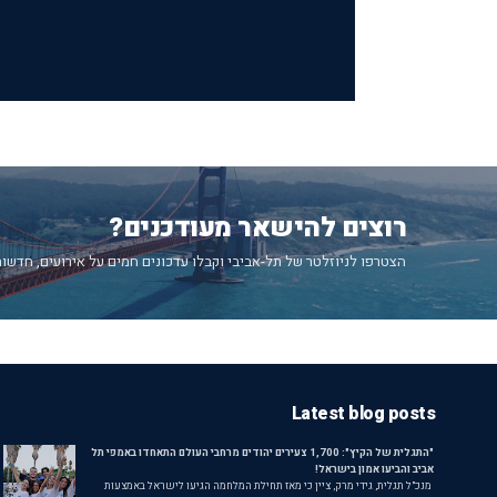
רוצים להישאר מעודכנים?
הצטרפו לניוזלטר של תל-אביבי וקבלו עדכונים חמים על אירועים, חדשות
Latest blog posts
"התגלית של הקיץ": 1,700 צעירים יהודים מרחבי העולם התאחדו באמפי תל
אביב והביעו אמון בישראל!
מנכ"ל תגלית, גידי מרק, ציין כי מאז תחילת המלחמה הגיעו לישראל באמצעות