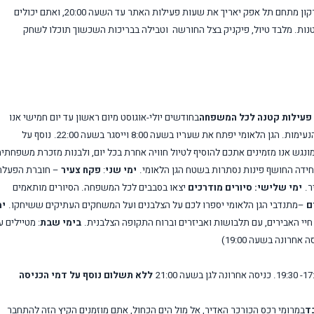
בימי רביעי ביולי-אוגוסט – חודשי החופש הגדול – גן לאומי ירקון מתחם תל אפק יאריך את שעות פעילות האתר עד השעה 20:00, ואתם יכולים
טנות. מלבד טיול, פיקניק בצל החורשה וטבילה בבריכות השכשוך תוכלו לשחק
 פעילות קטנה לכל המשפחה
בחודשים יולי-אוגוסט מיום ראשון עד יום חמישי אנו
לאומי יפתח את שעריו בשעה 8:00 וייסגר בשעה 22:00.
נוסף על
נגש אנו מזמינים אתכם להוסיף לטיול חוויה אחרת בכל יום, ולבנות מזכרת משפחתי
חידה החושף פינות נסתרות בשטח הגן הלאומי.
ימי שני
:
פקח צעיר
– חוברת הפעלה
ר.
ימי שלישי:
סיורים מודרכים
יצאו בסבבים לכל המשפחה. הסיורים מותאמים
ם
–מתנדבי הגן הלאומי יספרו לכם על הצלבנים ועל המשחקים העתיקים ששיחקו.
ימ
חיי האבירים, עם תלבושות ואביזרים וברוח התקופה הצלבנית.
בימי שבת
: מטיילים ע
ללא תשלום נוסף על דמי הכניסה
בד
במרומי רכס הכורכר האדיר, אל מול הים הכחול, אתם מוזמנים הקיץ הזה להתחבר