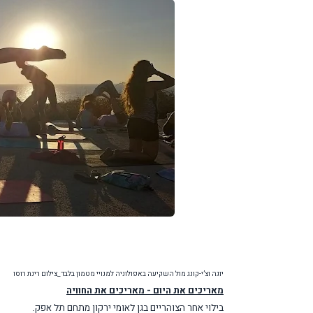
יוגה וצ’י-קונג מול השקיעה באפולוניה למנויי מטמון בלבד_צילום רינת רוסו
מאריכים את היום - מאריכים את החוויה
בילוי אחר הצוהריים בגן לאומי ירקון מתחם תל אפק.