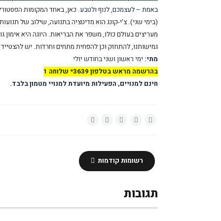
באמת – לעצמכם, לנוף ולטבע.
כאן, באחד המקומות הפסטורליי
(בימי שני). צ’י-קונג הוא מדיטציה בתנועה, שילוב של תנועו
מעריצים בעולם כולו, משפר את הבריאות. היוגה היא אימון גופ
גמישותנו, להתחזק וכן להפחית מתחים וחרדות. יש להצטייד ב
מתי:
ימי ראשון ושני בחודש יולי
בהרשמה מראש בטלפון 3639* שלוחה 1
חינם למנויים, הפעילות מיועדת למנויי מטמון בלבד.
רשומות קודמות
תגובות