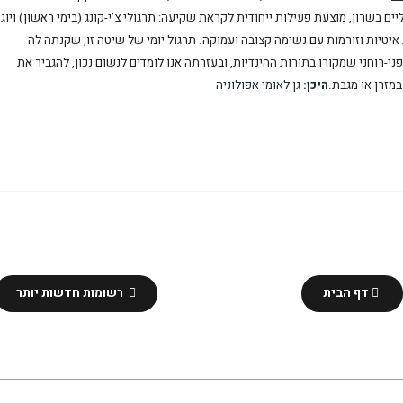
ם בשרון, מוצעת פעילות ייחודית לקראת שקיעה: תרגולי צ’י-קונג (בימי ראשון) ויוג
ת איטיות וזורמות עם נשימה קצובה ועמוקה. תרגול יומי של שיטה זו, שקנתה לה
ני-רוחני שמקורו בתורות ההינדיות, ובעזרתה אנו לומדים לנשום נכון, להגביר את
מזרן או מגבת.
היכן:
גן לאומי אפולוניה
דף הבית
רשומות חדשות יותר