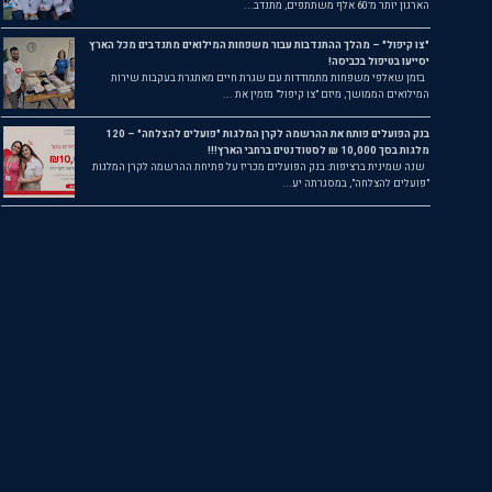
הארגון יותר מ־60 אלף משתתפים, מתנדב...
"צו קיפול" – מהלך ההתנדבות עבור משפחות המילואים מתנדבים מכל הארץ
יסייעו בטיפול בכביסה!
בזמן שאלפי משפחות מתמודדות עם שגרת חיים מאתגרת בעקבות שירות
המילואים הממושך, מיזם "צו קיפול" מזמין את ...
בנק הפועלים פותח את ההרשמה לקרן המלגות "פועלים להצלחה" – 120
מלגות בסך 10,000 ₪ לסטודנטים ברחבי הארץ!!!
שנה שמינית ברציפות: בנק הפועלים מכריז על פתיחת ההרשמה לקרן המלגות
"פועלים להצלחה", במסגרתה יע...