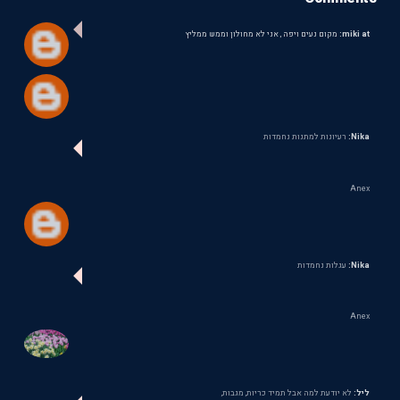
miki at:
מקום נעים ויפה , אני לא מחולון וממש ממליץ
Nika:
רעיונות למתנות נחמדות
Anex
Nika:
עגלות נחמדות
Anex
ליל:
לא יודעת למה אבל תמיד כריות, מגבות,