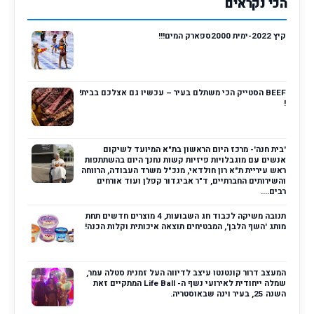
הכי נקראים
קיץ 2022-ימית 2000ספארק המים!!!
BEEF הסטייק הכי משתלם בעיר – עכשיו גם אצלכם בבית!
!
'בית חנה'- מרכז היום הראשון בת"א המיועד לשיקום
אנשים עם מוגבלויות פיזיות קשות נחנך היום בהשתתפות
ראש עיריית ת"א רון חולדאי, מנכ"ל משרד העבודה, הרווחה
והשירותים החברתיים, ד"ר אביגדור קפלן ועוד אורחים
רבים....
תנובה משיקה לכבוד חג השבועות, 4 מוצרים חדשים תחת
מותג 'השף הלבן', המבטיחים תוצאה איכותית וקלות הכנה!
המעצב דרור קונטנטו עיצב לדיווה העל זמנית סטלה עמר,
שמלה ייחודית לאירועי נשף ה- Life Ball המתקיים זאת
השנה 25, בעיר וינה שבאוסטריה.