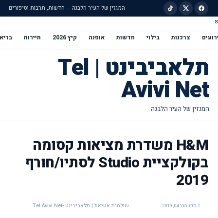
המגזין של העיר הלבנה — חדשות, תרבות וסיפורים
s
ילוג לתוכן הראשי
רועים
צרכנות
בילוי
חדשות
אופנה
קיץ 2026
תיירות
בריא
תלאביבינט | Tel
Avivi Net
H&M משדרת מציאות קסומה
בקולקציית Studio לסתיו/חורף
2019
שולמית אטיאס | תלאביבינט -Tel Avivi Net
ספטמבר 04, 2019