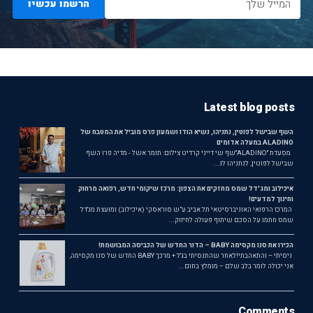
הרשמו עכשיו
Latest blog posts
השף שבישל לפוטין, נתניהו, נשיא הודו ושמעון פרס מוביל את המטבח של
ALADINO במעלה אדומים
מסעדת ״ALADINO״שף שי דייני קרדיט צילום: תומר אשל - מדיה פרו השף
שבישל לפוטין, לנתניהו לנ...
איכילוב ומג'דל שמס מחזקים את הצפון: מרכז שיקומי חדש, רפואה מרחוק
וחינוך למדעים!
המרכז הרפואי האוניברסיטאי תל אביב ע"ש סוראסקי (איכילוב) ומועצת מג'דל
שמס חתמו על הסכם שיתוף פעולה לחיזוק...
הכירו את סנו מקסימה BABY – הדור החדש של הכביסה המבושמת!
ניסיתי – והתאהבתי!לאחר שהתנסיתי בג'ל + מרכך BABY החדש של סנו מקסימה,
אני יכולה לומר בלב שלם – מומלץ בחום...
Comments