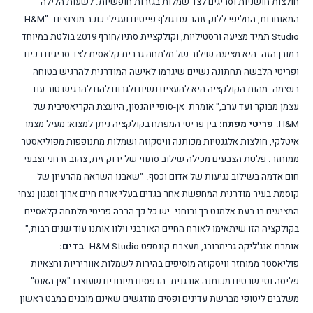
חולצות חושניות וסריגים לצד שמלות בגזרות חופשיות. לשעות הלילה
המאוחרות, החליפי ללוק זוהר עם גולף פייטים ועגילי כוכב מנצנצים.
"
H&M
Studio
תמיד מציעה ורסטיליות, וקולקציית סתיו/חורף 2019 בולטת במיוחד
במובן הזה. היא מציעה שילוב של מלתחה גברית קלאסית לצד סריגים רכים
ופריטי הלבשה תחתונה נשיים שיגרמו לאישה המודרנית להרגיש בטוחה
בעצמה. מהות הקולקציה היא להעצים נשים ולגרום להם להרגיש טוב עם
עצמן מבוקר ועד ערב," אומרת
אן-סופי יוהנסון, היועצת הקריאטיבית של
H&M
.
פריטי מפתח:
בין פריטי המפתח בקולקציה ניתן למצוא: מעיל מצמר
איטלקי, חולצות אלגנטיות מכותנה וויסקוזה ושמלות מתנופפות מפוליאסטר
ממוחזר. פלטת הצבעים מכילה שילוב סתווי של ירוק זית, צהוב זרחני וצבעי
חום אדמה בשילוב נגיעות של אדום וכסף.
"שאבנו השראה מהרעיון של
קוסמת בעיר מודרנית המחפשת אחר בגדים בעלי אורח חיים ארוך וסגנון נצחי
המציעים בו בעת אלמנט רך ורוחני. יש כל כך הרבה פריטי מלתחה קלאסיים
בקולקציה הזו שיתאימו לאורח החיים האורבני וילוו אותנו עוד שנים רבות,"
אומרת אנג'ליקה גרימבורג, מעצבת קונספט
H&M Studio
.
בדים:
פוליאסטר ממוחזר וויסקוזה מוסיפים בהירות לשמלות אווריריות וחצאיות
פליסה וטי שרטים מכותנה אורגנית. הדפסים מיוחדים שעוצבו "אין האוס"
משלבים ליטופי מברשת עדינים ופסים מודגשים שאינם מובנים במבט ראשון