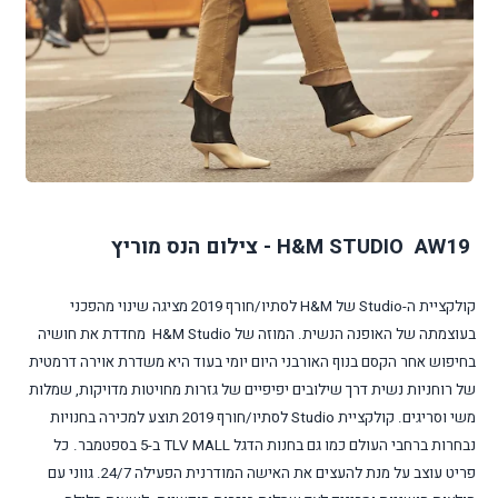
H&M STUDIO AW19 - צילום הנס מוריץ
קולקציית ה-
Studio
של
H&M
לסתיו/חורף 2019 מציגה שינוי מהפכני
בעוצמתה של האופנה הנשית. המוזה של
H&M Studio
מחדדת את חושיה
בחיפוש אחר הקסם בנוף האורבני היום יומי בעוד היא משדרת אוירה דרמטית
של רוחניות נשית דרך שילובים יפיפיים של גזרות מחויטות מדויקות, שמלות
משי וסריגים. קולקציית
Studio
לסתיו/חורף 2019 תוצע למכירה בחנויות
נבחרות ברחבי העולם כמו גם בחנות הדגל
TLV MALL
ב-5 בספטמבר.
כל
פריט עוצב על מנת להעצים את האישה המודרנית הפעילה 24/7. גווני עם