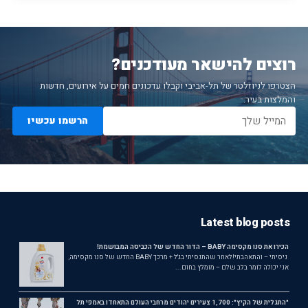
רוצים להישאר מעודכנים?
הצטרפו לניוזלטר של תל-אביבי וקבלו עדכונים חמים על אירועים, חדשות
והמלצות בעיר.
הרשמו עכשיו
Latest blog posts
הכירו את סנו מקסימה BABY – הדור החדש של הכביסה המבושמת!
ניסיתי – והתאהבתי!לאחר שהתנסיתי בג'ל + מרכך BABY החדש של סנו מקסימה,
אני יכולה לומר בלב שלם – מומלץ בחום...
"התגלית של הקיץ": 1,700 צעירים יהודים מרחבי העולם התאחדו באמפי תל