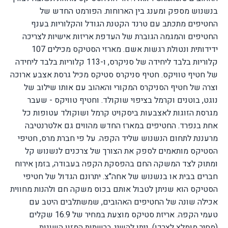
בנשנוש מספק ומענג בין הארוחות. הפורמט החדש של
החטיפים מתכתב עם טרנד הקטנת הגודל והקלוריות בענף
החטיפים והמגמה הגוברת של העדפת אריזות אישיות לצריכה
ידידותית ונטולת רגשות אשם. מארזי הסטיקס מכילים 107
קלוריות בלבד ליחידה של סניקרס, ו-113 קלוריות בלבד ליחידה
של חטיף טוויקס.
חטיף סניקרס סטיקס מכיל גרסת אצבע ארוכה
וצרה של חטיף הסניקרס המקורי והאהוב עם אותו שילוב של
נוגט, בוטנים וקרמל בציפוי שוקולד. וחטיף טוויקס - שעבר
מגרסת הזוגות לאצבעות ביסקויט קרמל ושוקולד עטופות כל
אחת בנפרד.
החטיפים במארז החדש מהווים גם אלטרנטיבה
מרעננת לתחום הנשנוש שליד הקפה.
על פי חברת מרס, חטיפי
הסטיקס מותאמים לספק את הצורך של צרכנים לנשנוש קל
ומתוק לצד המשקה החם בהפסקת הקפה בעבודה, בזמן אירוח
חברים בבית או בנשנוש של אחה"צ. יתרונם הגדול של חטיפי
הסטיקס הוא שניתן לטבול אותם בכוס משקה חם ולהנות מחווית
אכילה שונה של החטיפים האהובים, שמשתלבים היטב עם
טעמי הקפה.
אריזת סטיקס מוצעת במחיר של 16.9 שקלים
(מחיר מומלץ לצרכן).
ניתן להשיג ברשתות המזון השונות.