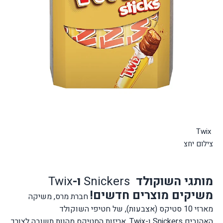
Twix
צילום יחצ
מותגי השוקולד
Snickers
ו-
Twix
משיקים מוצרים חדשים!
חברת מרס, משיקה
מארזי 10 סטיקס (אצבעות), של חטיפי השוקולד
האהובים
Snickers
ו-
Twix
.
אריזות הסטיקס מהוות תשובה לצורך