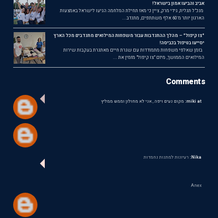
אביב והביעו אמון בישראל!
מנכ"ל תגלית, גידי מרק, ציין כי מאז תחילת המלחמה הגיעו לישראל באמצעות
הארגון יותר מ־60 אלף משתתפים, מתנדב...
"צו קיפול" – מהלך ההתנדבות עבור משפחות המילואים מתנדבים מכל הארץ
יסייעו בטיפול בכביסה!
בזמן שאלפי משפחות מתמודדות עם שגרת חיים מאתגרת בעקבות שירות
המילואים הממושך, מיזם "צו קיפול" מזמין את ...
Comments
miki at:
מקום נעים ויפה , אני לא מחולון וממש ממליץ
Nika:
רעיונות למתנות נחמדות
Anex