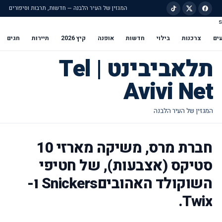
המגזין של העיר הלבנה — חדשות, תרבות וסיפורים
s
ילוג לתוכן הראשי
ים
צרכנות
בילוי
חדשות
אופנה
קיץ 2026
תיירות
חגים
תלאביבינט | Tel
Avivi Net
חברת מרס, משיקה מארזי 10
סטיקס (אצבעות), של חטיפי
השוקולד האהוביםSnickers ו-
Twix.