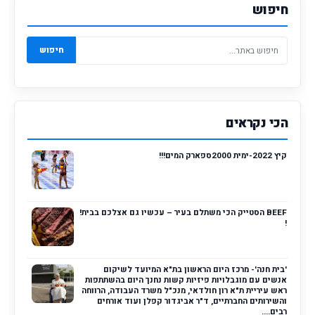
חיפוש
חיפוש
הכי נקראים
קיץ 2022-ימית 2000ספארק המים!!!
BEEF הסטייק הכי משתלם בעיר – עכשיו גם אצלכם בבית!
!
'בית חנה'- מרכז היום הראשון בת"א המיועד לשיקום
אנשים עם מוגבלויות פיזיות קשות נחנך היום בהשתתפות
ראש עיריית ת"א רון חולדאי, מנכ"ל משרד העבודה, הרווחה
והשירותים החברתיים, ד"ר אביגדור קפלן ועוד אורחים
רבים....