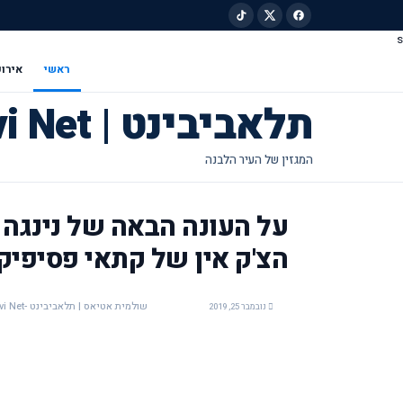
s
ילוג לתוכן הראשי
ראשי
אירוע
תלאביבינט | Tel Avivi Net
על העונה הבאה של נינגה 
הצ'ק אין של קתאי פסיפיק 
שולמית אטיאס | תלאביבינט -Tel Avivi Net
נובמבר 25, 2019