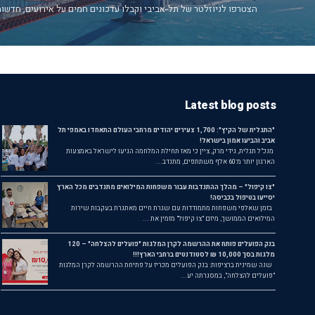
הצטרפו לניוזלטר של תל-אביבי וקבלו עדכונים חמים על אירועים, חדשות
Latest blog posts
"התגלית של הקיץ": 1,700 צעירים יהודים מרחבי העולם התאחדו באמפי תל
אביב והביעו אמון בישראל!
מנכ"ל תגלית, גידי מרק, ציין כי מאז תחילת המלחמה הגיעו לישראל באמצעות
הארגון יותר מ־60 אלף משתתפים, מתנדב...
"צו קיפול" – מהלך ההתנדבות עבור משפחות המילואים מתנדבים מכל הארץ
יסייעו בטיפול בכביסה!
בזמן שאלפי משפחות מתמודדות עם שגרת חיים מאתגרת בעקבות שירות
המילואים הממושך, מיזם "צו קיפול" מזמין את ...
בנק הפועלים פותח את ההרשמה לקרן המלגות "פועלים להצלחה" – 120
מלגות בסך 10,000 ₪ לסטודנטים ברחבי הארץ!!!
שנה שמינית ברציפות: בנק הפועלים מכריז על פתיחת ההרשמה לקרן המלגות
"פועלים להצלחה", במסגרתה יע...