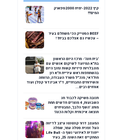
קיץ 2022-ימית 2000ספארק
המים!!!
BEEF הסטייק הכי משתלם בעיר
– עכשיו גם אצלכם בבית! !
'בית חנה'- מרכז היום הראשון
בת"א המיועד לשיקום אנשים עם
מוגבלויות פיזיות קשות נחנך היום
בהשתתפות ראש עיריית ת"א רון
חולדאי, מנכ"ל משרד העבודה, הרווחה
והשירותים החברתיים, ד"ר אביגדור קפלן ועוד
אורחים רבים....
תנובה משיקה לכבוד חג
השבועות, 4 מוצרים חדשים תחת
מותג 'השף הלבן', המבטיחים
תוצאה איכותית וקלות הכנה!
המעצב דרור קונטנטו עיצב לדיווה
העל זמנית סטלה עמר, שמלה
ייחודית לאירועי נשף ה- Life Ball
המתקיים זאת השנה 25, בעיר