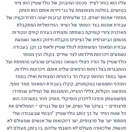
עליו הוא בוחר לצייר.
סגנונו המובהק של גולדשטיין הוא ציור
בטושים, בפלטה מצומצמת על גבי ניירות אותם הוא מנתק
מספרי אמנות ישנים, כך שלעיתים קרובות ישנה רפרודוקציה של
עבודת אמנות בצד הנסתר של הציור. הוויזואליות המתקבלת
מאזכרת ציורי קומיקס בשפתה ומצוירת בעזרת קווים ונקודות.
מהותם הביוגרפית של הציורים מקבלת חיזוק כאשר נשמעת
עבודת הסאונד המשותפת לגולדשטיין ולאתי בן זקן. בעבודה
נשמעים זיכרונות מילדותו לצד שירים. בקולו הרך מספר
גולדשטיין על הוריו ניצולי השואה כמהגרים שהגיעו מהתופת ועל
ההתבגרות בצל רוחות הרפאים שליוו אותם.
זיכרונות-הילדות,
אשר בממד החזותי קיבלו הד בדמויות המצוירות ואילו בממד
התוכני התממשו בטקסטים, קיבלו בעבודת-הסאונד ממד נוסף,
מופשט: הקולות, צלילי ההגייה, ההתנגנות של המילים שנפרדו
ממשמעותן והפכו לזיכרון מוסיקלי.
מוטיב חוזר בתערוכה הוא
פרצופים – בעיקר של נשים, אך גם של גברים – הממלאים את
כל שטח הנייר. על כך כותב גולדשטיין: "הבנתי שבעבודה שלי
מסתתר יער של פרצופים, יער דיוקנאות של אנשים שמעולם לא
פגשתי, שלכאורה מעולם לא חשבתי עליהם. בו בזמן, מעולם לא