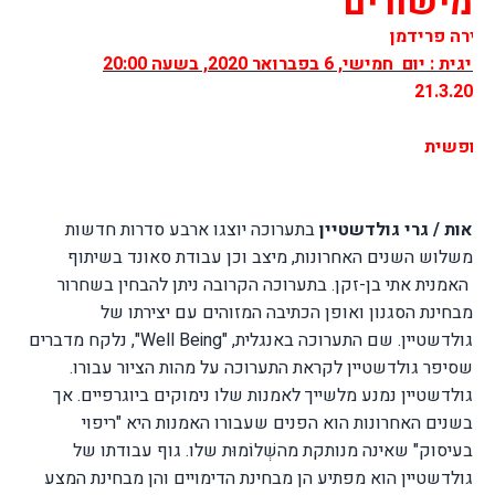
מישורים
שירה פרידמן
: יום חמישי, 6 בפברואר 2020, בשעה 20:00
 חופשית
תאות / גרי גולדשטיין
בתערוכה יוצגו ארבע סדרות חדשות
משלוש השנים האחרונות, מיצב וכן עבודת סאונד בשיתוף
האמנית אתי בן-זקן. בתערוכה הקרובה ניתן להבחין בשחרור
מבחינת הסגנון ואופן הכתיבה המזוהים עם יצירתו של
גולדשטיין. שם התערוכה באנגלית,
Well Being"
", נלקח מדברים
שסיפר גולדשטיין לקראת התערוכה על מהות הציור עבורו.
גולדשטיין נמנע מלשייך לאמנות שלו נימוקים ביוגרפיים. אך
בשנים האחרונות הוא הפנים שעבורו האמנות היא "ריפוי
בעיסוק" שאינה מנותקת מהשְׁלוֹמוּת שלו. גוף עבודתו של
גולדשטיין הוא מפתיע הן מבחינת הדימויים והן מבחינת המצע