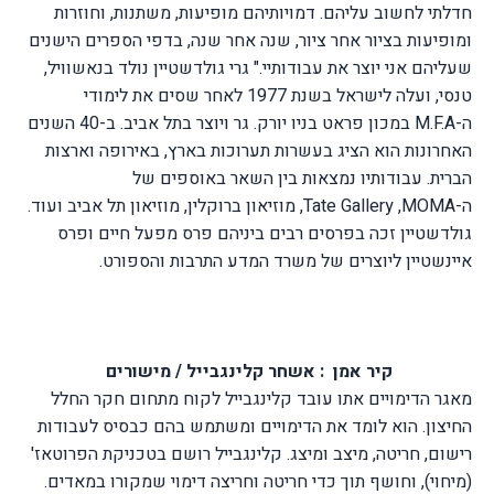
חדלתי לחשוב עליהם. דמויותיהם מופיעות, משתנות, וחוזרות
ומופיעות בציור אחר ציור, שנה אחר שנה, בדפי הספרים הישנים
שעליהם אני יוצר את עבודותיי."
גרי גולדשטיין נולד בנאשוויל,
טנסי, ועלה לישראל בשנת 1977 לאחר שסים את לימודי
ה-
M.F.A
במכון פראט בניו יורק. גר ויוצר בתל אביב. ב-40 השנים
האחרונות הוא הציג בעשרות תערוכות בארץ, באירופה וארצות
הברית. עבודותיו נמצאות בין השאר באוספים של
ה-
MOMA
,
Tate Gallery
, מוזיאון ברוקלין, מוזיאון תל אביב ועוד.
גולדשטיין זכה בפרסים רבים ביניהם פרס מפעל חיים ופרס
איינשטיין ליוצרים של משרד המדע התרבות והספורט.
קיר אמן : אשחר קלינגבייל / מישורים
מאגר הדימויים אתו עובד קלינגבייל לקוח מתחום חקר החלל
החיצון. הוא לומד את הדימויים ומשתמש בהם כבסיס לעבודות
רישום, חריטה, מיצב ומיצג. קלינגבייל רושם בטכניקת הפרוטאז'
(מיחוי), וחושף תוך כדי חריטה וחריצה דימוי שמקורו במאדים.