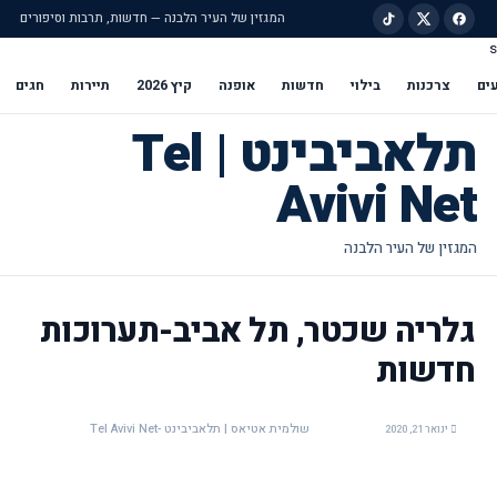
המגזין של העיר הלבנה — חדשות, תרבות וסיפורים
s
ילוג לתוכן הראשי
ים
צרכנות
בילוי
חדשות
אופנה
קיץ 2026
תיירות
חגים
תלאביבינט | Tel
Avivi Net
גלריה שכטר, תל אביב-תערוכות
חדשות
שולמית אטיאס | תלאביבינט -Tel Avivi Net
ינואר 21, 2020