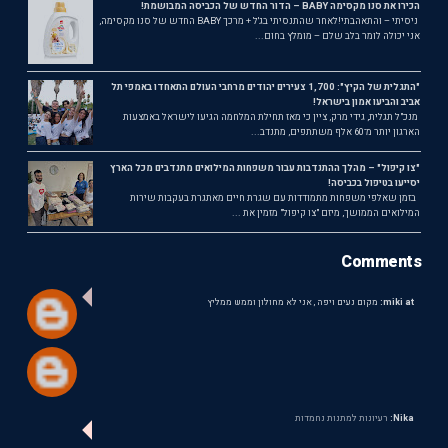
הכירו את סנו מקסימה BABY – הדור החדש של הכביסה המבושמת!
ניסיתי – והתאהבתי!לאחר שהתנסיתי בג'ל + מרכך BABY החדש של סנו מקסימה,
אני יכולה לומר בלב שלם – מומלץ בחום...
"התגלית של הקיץ": 1,700 צעירים יהודים מרחבי העולם התאחדו באמפי תל
אביב והביעו אמון בישראל!
מנכ"ל תגלית, גידי מרק, ציין כי מאז תחילת המלחמה הגיעו לישראל באמצעות
הארגון יותר מ־60 אלף משתתפים, מתנדב...
"צו קיפול" – מהלך ההתנדבות עבור משפחות המילואים מתנדבים מכל הארץ
יסייעו בטיפול בכביסה!
בזמן שאלפי משפחות מתמודדות עם שגרת חיים מאתגרת בעקבות שירות
המילואים הממושך, מיזם "צו קיפול" מזמין את ...
Comments
miki at:
מקום נעים ויפה , אני לא מחולון וממש ממליץ
Nika:
רעיונות למתנות נחמדות