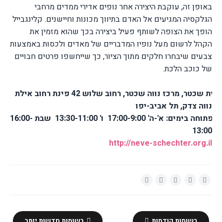
באופן זה, עוקבת היצירה אחר נופים אדירי ממדים מרחבי
הגלקסיה המגיעים אל האדם בתיווך מכונות וחיישנים.
קלינגבייל
הופך את הצופה לשותף פעיל ביצירה בכך שהוא מזמין את
הקהל לרשום מעל נופיו המדבריים של מאדים ולכסות באמצעות
צבעים שיבחרו חלקים מתוך הציור, כך שייחשפו פרטים חבויים
של כוכב הלכת.
גלריית שכטר, מרכז נווה שכטר, רחוב שלוש 42 פינת רחוב אילת
נווה צדק, תל אביב-יפו
התערוכה פתוחה בימים: א'-ה' 17:00-9:00 ו' 13:30-11:00 שבת 16:00-
13:00
http://neve-schechter.org.il
רשומות קודמות
רשומות חדשות יותר