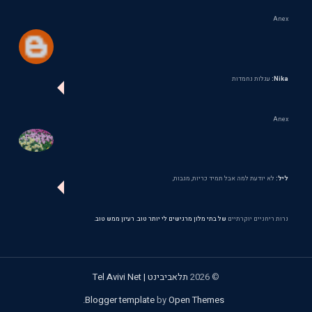
Anex
Nika:
עגלות נחמדות
Anex
ליל:
לא יודעת למה אבל תמיד כריות, מגבות,
נרות ריחניים יוקרתיים
של בתי מלון מרגישים לי יותר טוב. רעיון ממש טוב.
©
2026
תלאביבינט | Tel Avivi Net
.
Blogger template
by
Open Themes