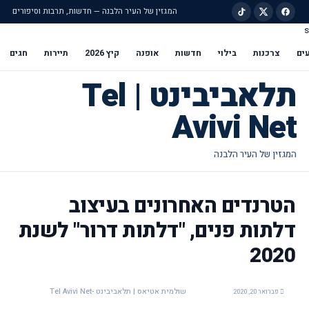
המגזין של העיר הלבנה — חדשות, תרבות וסיפורים
s
ילוג לתוכן הראשי
ים
צרכנות
בילוי
חדשות
אופנה
קיץ 2026
תיירות
חגים
תלאביבינט | Tel
Avivi Net
הטרנדים האחרונים בעיצוב
דלתות פנים, "דלתות דרור" לשנת
2020
שולמית אטיאס | תלאביבינט -Tel Avivi Net
פברואר 20, 2020