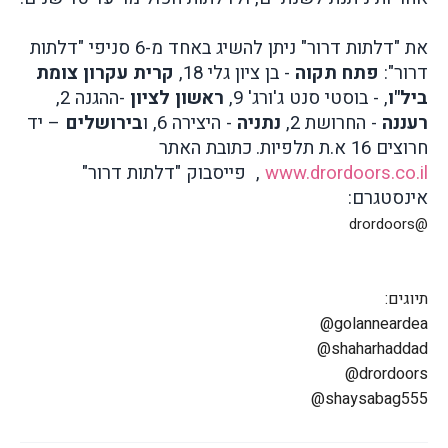
את "דלתות דרור" ניתן להשיג באחד מ-6 סניפי "דלתות
דרור":
פתח תקוה
- בן ציון גלי 18,
קרית עקרון צומת
ביל"ו
, - בוסטי סנט ג'ורג' 9,
ראשון לציון
-ההגנה 2,
רעננה
- החרושת 2,
נתניה
- היצירה 6, ו
בירושלים
– יד
חרוצים 16 א.ת תלפיות.
כתובת האתר
www.drordoors.co.il
, פייסבוק "דלתות דרור"
אינסטגרם:
@drordoors
תיוגים
:
@golanneardea
@shaharhaddad
@drordoors
@shaysabag555