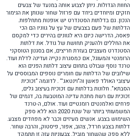
החוות הגדולות. ניתן לצבוע אותה במנעד של צבעים
חזקים ומיוחדים ביחד עם פרזול שחור שנותן את הגימור
הנכון.
גם בדלתות הסטנדרט יש אופנות מתחלפות.
הדלתות של פעם בצבעים של עץ על גווניו הם הכי
פאסה, הדרישה כיום היא לגוונים בהירים כדי למקסם
את החללים ולהעניק תחושת של גודל. את דלתות
הסטנדרט מעצבים בעזרת חריצים, אם בסגנון הטוסקני
הרומנטי והמעוגל, אם כמסגרת נקייה ועדינה לדלת ועוד.
טרנד נוסף שבולט בתחום עיצוב דלתות הפנים הוא
שילובים של הדלתות עם חומרים נוספים המבוססים על
עיצובי האולד פאשן וה"וינטאג'" . לדוגמה "זכוכית
הסבתא". חלונות בדלתות עם זכוכית בעיצוב גלים,
זכוכית עם רשת מתכת עדינה המוטבעת בה, דגמים של
פרחים ואלמנטים רומנטיים ועוד.
אולם, ה-טרנד
המשמעותי ביותר של שנת 2020 הוא ללא ספק
השימוש בצבע. אנשים מעיזים וכבר לא מפחדים מצבע.
דלתות בצבע חרדל, צהוב, אפור, פיסטוק, והרבה שחור.
ללא ספק שהשחור מוביל. צבעוניות עזה זו תתמקד