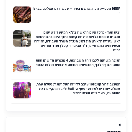
BEEF הסטייק הכי משתלם בעיר – עכשיו גם אצלכם בבית!
!
'בית חנה'- מרכז היום הראשון בת"א המיועד לשיקום
אנשים עם מוגבלויות פיזיות קשות נחנך היום בהשתתפות
ראש עיריית ת"א רון חולדאי, מנכ"ל משרד העבודה, הרווחה
והשירותים החברתיים, ד"ר אביגדור קפלן ועוד אורחים
רבים....
תנובה משיקה לכבוד חג השבועות, 4 מוצרים חדשים תחת
מותג 'השף הלבן', המבטיחים תוצאה איכותית וקלות הכנה!
המעצב דרור קונטנטו עיצב לדיווה העל זמנית סטלה עמר,
שמלה ייחודית לאירועי נשף ה- Life Ball המתקיים זאת
השנה 25, בעיר וינה שבאוסטריה.