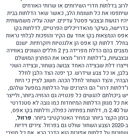
לרוב בדלתות חדרי השירותים או שרותי האורחים
שיתפסו את כל תשומת הלב, כאשר שאר הדלתות בבית
יהיו רגועות ובצבעי פסטל עדינים.
ישנה עליה משמעותית
בדרישה, בעיקר מהאדריכלים הפרטיים, לדלתות בקו
אפס הנמצאות בקו אחד עם הקיר והופכות לבלתי נראות
בחלל. דלתות קו אפס הן אלגנטיות ויוקרתיות.
ישנם
מצבים בהם הדלת מפרידה בין 2 חללים השונים באווירה
ובצבעיות, ב"דלתות דרור" מצאו את הפתרון המושלם
וייצרו דלת שבצידה האחד צבועה בשחור, ובצידה השני
בלבן, או כל צבע שידרש. כך יפנה הצד הלבן לחלל
הבהיר, והצד השחור לחלל הכהה.
חשוב לציין כי היות
ו"דלתות דרור" הם היצרנים של הדלתות במפעל שלהם,
יש ביכולתם להגשים כל פנטזיה גם ההזויה ביותר, ולייצר
את כל מגוון הדלתות המיוחדות כמו גובה לא סטנדרטי
של 2.40 מ, דלתות בפתיחה כפולה, ודלתות בקו אפס,
בזמן הקצר ביותר ובמחיר האטרקטיבי ביותר.
פרזול
,
ב-2020 הצבע השחור שולט גם בפרזול. צירים וידיות
שחורות על דלתות אפורות הוא הדבר הבא. את כל מוצרי