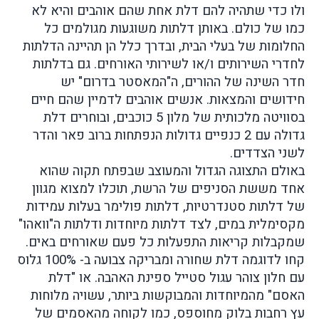
ולו כדי שתהיה להם דלת אחת שהם אוהבים והיא לא
כמו של כולם. באותן דלתות משוגעות מגולמים כל
החלומות של בעלי הבית, ובדרך כלל הן תהיינה הדלתות
לחדרי השירותים ו/או לשירותי האורחים.
גם בדלתות
חדר השינה של ההורים, ה"המאסטר בדרום" יש
חידושים והמצאות. אנשים אוהבים לדמיין שהם חיים
בסוויטה מלכותית של מלון 5 כוכבים, ובוחרים דלת
גדולה עם 2 כנפיים גדולות הנפתחות ברוב פאר והדר
לשני הצדדים.
באולם התצוגה הגדול והמעוצב שבפתח תקוה שהוא
אחד מששת הסניפים של הרשת, תוכלו למצוא מגוון
של דלתות סטנדרטיות, דלתות פולימר בעלות עמידות
מקסימלית במים, לצד דלתות מיוחדות ודלתות ה"וואהו"
שמקבלות קריאות התפעלות כל פעם שאורחים באים.
קחו לדוגמה דלת שחורה ומבריקה צבועה ב- 100% גלוס
עם חלון צוהר עגול סטייל ספינת האהבה. או "דלת
האסם" מהמיוחדות והמבוקשות ביותר, עשויה מלוחות
עץ רחבות בלוק מחוספס, כמו לקוחה מהאסמים של