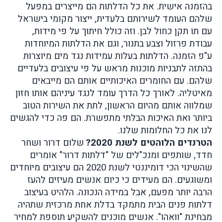
בהזמנה אישית. את כל הדלתות הם מייצרים במפעל
שלהם העומד לשירותם בלעדית, ייצור מקומי בישראל
עם תו תקן כחול לבן. וזה כולל חיתוך על פי מידות,
עבודת פרזול וצבע בתנור, וגם את הדלתות המיוחדות
ע"פ הזמנה. הדלתות בעלות עמידות נגד מים מיוצרות
בהתזה לתבניות מוכנות מראש על פי עיצובים בלעדיים
שלהם. עם החומרים האיכותיים אותם הם מייבאים
מאיטליה.
לאורך כל הדרך עומד לנגד עיניהם אותו חזון
שמלווה אותם מהיום הראשון, לתת את השירות הטוב
ביותר ואת האיכות הבלתי מתפשרת. הם פה כדי להגשים
לנו את כל החלומות שלנו.
הטרנדים הלוהטים לשנת 2020?
שלום דרור ושחר
חדד, שותפים ומנכ"לים של "דלתות דרור" אומרים
שהשינוי הכי דומיננטי לשנת 2020 הם עיצובים מיוחדים
ומשוגעים. הם מעידים כי כיום אנשים מעיזים להעז
הרבה יותר מפעם, אבל במידה הנכונה. הלהיט בעיצוב
דלתות פנים הבית מתמקד בדלת אחת מרכזית שתהיה
מבחינת "וואהו". אנשים מוכנים להשקיע תוספת למחיר