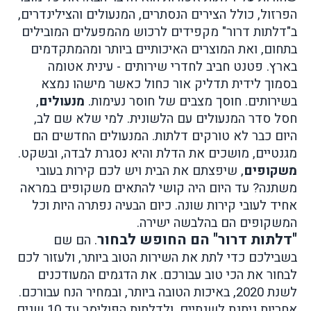
הפרזול, כולל הצירים הנסתרים, המנעולים והצילינדרים,
ב"דלתות דרור" מקפידים לרכוש מהמפעלים המובילים
בתחום, ואת המוצרים האיכותיים ביותר ומהמתקדמים
בארץ.
פטנט חביב לחדרי שירותים - עינית אטומה
בסמוך לידית תדליק אור כחול כאשר מישהו נמצא
בשירותים. חוסך מצבים של חוסר נעימות.
מנעולים
,
חסל סדר המנעולים עם הלשונית. למי שלא שם לב,
היום כבר לא טורקים דלתות. המנעולים החדשים הם
מגנטיים, מושכים את הדלת והיא נסגרת לבדה, ובשקט.
משקופים
, שיפצתם את הבית ויש לכם קירות בעובי
משתנה? עד היום היה קושי להתאים משקופים במראה
אחיד לעובי קירות שונה. כיום הבעיה נפתרה היות וכל
המשקופים הם בהלבשה ישירה.
"דלתות דרור" הם החופש לבחור
. הם שם
בשבילכם כדי לתת את השירות הטוב ביותר, ולעזור לכם
לבחור את הכי טוב עבורכם. את הדגמים המעודכנים
לשנת 2020, באיכות הטובה ביותר, ובמחיר הנח עבורכם.
אחריות ניתנת לשנתיים, ולדלתות הפולימר עד 10 שנים.