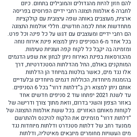
להם חזון להיות מהגדולים והמובילים בתחום. כיום
לחברה 6 אולמות תצוגה רחבי ידיים הפרוסים בפריסה
ארצית, מעוצבים באותה שפה עיצובית עם קולקציות
מתחדשות אחת לכמה חודשים. חללי אולמות התצוגה
הם רחבי ידיים ומעוצבים עם דגש על כל פינה וכל פרט.
בכל אחד מ-6 הסניפים ניתן למצוא פינת אירוח נוחה
ומזמינה בה יקבל כל לקוח קפה ועוגיות טעימות.
מהכורסאות בפינת האירוח ניתן לבחון את שפע הדגמים
המותקנים באולם, החל מהדלתות הסטנדרטיות, דרך
אלו נגד מים, כאשר בולטות במיוחד הן הדלתות
בהזמנות מיוחדות, הכוללות דגמים מיוחדים ובלעדיים
אותם ניתן למצוא רק ב"דלתות דרור" בכל 6 הסניפים.
עד לשנת 2021 יפתחו עוד 2 סניפים חדשים אחד
באזור הצפון והשני בדרום, וזאת מתוך צורך ודרישה של
לקוחות מאותם האזורים.
בכל ששת אולמות התצוגה של
"דלתות דרור" מזמינים את הלקוח להיכנס ולהתרשם
ממנעד רחב של דלתות סטנדרט ודלתות מיוחדות נגד
מים העשויות מחומרים מיובאים מאיטליה, ודלתות