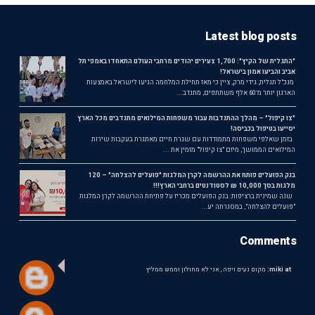
Latest blog posts
"התגלית של הקיץ": 1,700 צעירים יהודים מרחבי העולם התאחדו באמפי תל
אביב והביעו אמון בישראל!
מנכ"ל תגלית, גידי מרק, ציין כי מאז תחילת המלחמה הגיעו לישראל באמצעות
הארגון יותר מ־60 אלף משתתפים, מתנדב...
"צו קיפול" – מהלך ההתנדבות עבור משפחות המילואים מתנדבים מכל הארץ
יסייעו בטיפול בכביסה!
בזמן שאלפי משפחות מתמודדות עם שגרת חיים מאתגרת בעקבות שירות
המילואים הממושך, מיזם "צו קיפול" מזמין את ...
בנק הפועלים פותח את ההרשמה לקרן המלגות "פועלים להצלחה" – 120
מלגות בסך 10,000 ₪ לסטודנטים ברחבי הארץ!!!
שנה שמינית ברציפות: בנק הפועלים מכריז על פתיחת ההרשמה לקרן המלגות
"פועלים להצלחה", במסגרתה יע...
Comments
miki at:
מקום נעים ויפה , אני לא מחולון וממש ממליץ