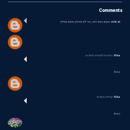
Comments
miki at:
מקום נעים ויפה , אני לא מחולון וממש ממליץ
Nika:
רעיונות למתנות נחמדות
Anex
Nika:
עגלות נחמדות
Anex