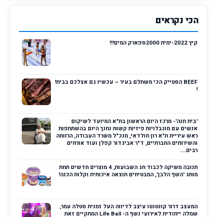
הכי נקראים
קיץ 2022-ימית 2000ספארק המים!!!
BEEF הסטייק הכי משתלם בעיר – עכשיו גם אצלכם בבית!
!
'בית חנה'- מרכז היום הראשון בת"א המיועד לשיקום
אנשים עם מוגבלויות פיזיות קשות נחנך היום בהשתתפות
ראש עיריית ת"א רון חולדאי, מנכ"ל משרד העבודה, הרווחה
והשירותים החברתיים, ד"ר אביגדור קפלן ועוד אורחים
רבים....
תנובה משיקה לכבוד חג השבועות, 4 מוצרים חדשים תחת
מותג 'השף הלבן', המבטיחים תוצאה איכותית וקלות הכנה!
המעצב דרור קונטנטו עיצב לדיווה העל זמנית סטלה עמר,
שמלה ייחודית לאירועי נשף ה- Life Ball המתקיים זאת