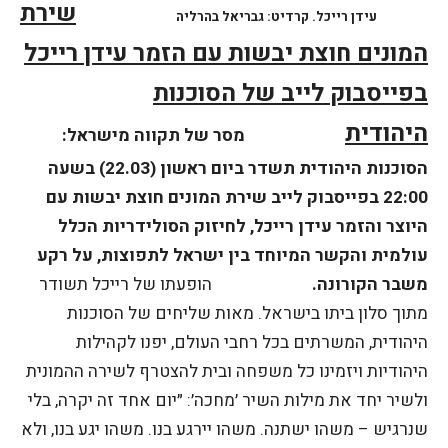
שירת
עידן
רייכל. קרדיט: גבריאל בהרליה
המונים חוצת יבשות עם הזמר עידן רייכל
בפייסבוק לייב של הסוכנות
היהודית
מסר של תקווה מישראל:
הסוכנות היהודית תשדר ביום ראשון (22.03) בשעה
22:00 בפייסבוק לייב שירת המונים חוצת יבשות עם
היוצר והזמר עידן רייכל, לחיזוק הסולידריות הכלל
עולמית והקשר המיוחד בין ישראל לתפוצות, על רקע
משבר הקורונה.
הופעתו של רייכל תשודר
מתוך סלון ביתו בישראל. מאות שליחים של הסוכנות
היהודית, המשרתים בכל רחבי העולם, יפנו לקהילות
היהודיות ויזמינו כל משפחה ובית להצטרף לשירה ההמונית
ולשיר יחד את מילות השיר ׳מחכה׳: ״יום אחד זה יקרה, בלי
שנרגיש – משהו ישתנה. משהו יירגע בנו. משהו יגע בנו, ולא