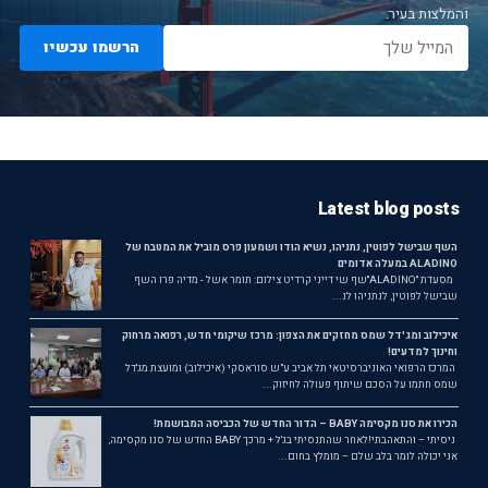
והמלצות בעיר.
הרשמו עכשיו
Latest blog posts
השף שבישל לפוטין, נתניהו, נשיא הודו ושמעון פרס מוביל את המטבח של
ALADINO במעלה אדומים
מסעדת ״ALADINO״שף שי דייני קרדיט צילום: תומר אשל - מדיה פרו השף
שבישל לפוטין, לנתניהו לנ...
איכילוב ומג'דל שמס מחזקים את הצפון: מרכז שיקומי חדש, רפואה מרחוק
וחינוך למדעים!
המרכז הרפואי האוניברסיטאי תל אביב ע"ש סוראסקי (איכילוב) ומועצת מג'דל
שמס חתמו על הסכם שיתוף פעולה לחיזוק...
הכירו את סנו מקסימה BABY – הדור החדש של הכביסה המבושמת!
ניסיתי – והתאהבתי!לאחר שהתנסיתי בג'ל + מרכך BABY החדש של סנו מקסימה,
אני יכולה לומר בלב שלם – מומלץ בחום...