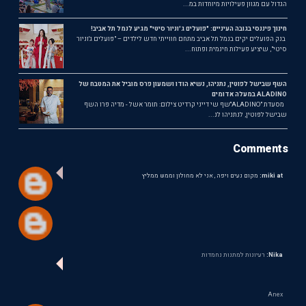
הגדול עם מגוון פעילויות מיוחדות במ...
חינוך פיננסי בגובה העיניים: "פועלים ג'וניור סיטי" מגיע לנמל תל אביב!
בנק הפועלים יקים בנמל תל אביב מתחם חווייתי חדש לילדים – "פועלים ג'וניור
סיטי", שיציע פעילות חינמית ופתוח...
השף שבישל לפוטין, נתניהו, נשיא הודו ושמעון פרס מוביל את המטבח של
ALADINO במעלה אדומים
מסעדת ״ALADINO״שף שי דייני קרדיט צילום: תומר אשל - מדיה פרו השף
שבישל לפוטין, לנתניהו לנ...
Comments
miki at:
מקום נעים ויפה , אני לא מחולון וממש ממליץ
Nika:
רעיונות למתנות נחמדות
Anex