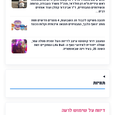
ראש עיריית ת"א רון חולדאי, מנכ"ל משרד העבודה, הרווחה
והשירותים החברתיים, ד"ר אביגדור קפלן ועוד אורחים
רבים....
תנובה משיקה לכבוד חג השבועות, 4 מוצרים חדשים תחת
מותג 'השף הלבן', המבטיחים תוצאה איכותית וקלות הכנה!
המעצב דרור קונטנטו עיצב לדיווה העל זמנית סטלה עמר,
שמלה ייחודית לאירועי נשף ה- Life Ball המתקיים זאת
השנה 25, בעיר וינה שבאוסטריה.
תוויות
דיווח על שימוש לרעה