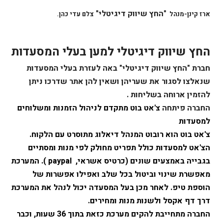
"החץ שיווק דיגיטלי"
ארז קינן-מנהל
צלם עדי כהן.
החץ שיווק דיגיטלי למען בעלי המסעדות
חברת "החץ שיווק דיגיטלי"
באה לעזרת בעלי המסעדות
שנאלצו לסגור את שעריהן ושאין להן אתר שדרכו ניתן
להזמין ארוחה בשליחות .
החברה פיתחה
צ'אט בוט מתקדם לניהול הזמנות ומשלוחים
למסעדות
צ'אט בוט הוא רובוט המנהל דיאלוג מתוסרט עם הלקוח.
הצ'אט למסעדות כולל תפריט מחולק לפי מנות ומסתיים
בגבייה באמצעים שונים (כרטיס אשראי,
paypal
). המערכת
מאפשרת שינוי וביטול בכל שלב ואפילו אפשרות של
הוספת טיפ. לאחר מכן בעל המסעדה יכול לנהל את המערכת
דרך דף אקסל ולשנות מנות ומחירים.
החברה מתחייבת להקים מערכת כזאת בתוך 36 שעות, וכבר