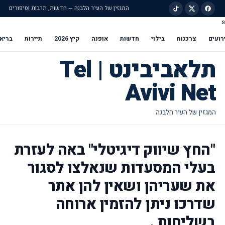
המגזין של העיר הלבנה — חדשות, תרבות וסיפורים
s
ילוג לתוכן הראשי
רועים
צרכנות
בילוי
חדשות
אופנה
קיץ 2026
תיירות
בריא
תלאביבינט | Tel
Avivi Net
"החץ שיווק דיגיטלי" באה לעזרת
בעלי המסעדות שנאלצו לסגור
את שעריהן ושאין להן אתר
שדרכו ניתן להזמין ארוחה
בשליחות .