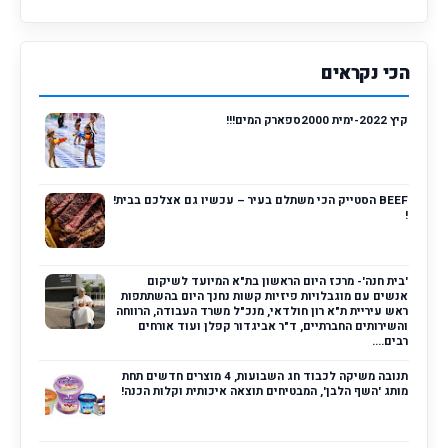
הכי נקראים
קיץ 2022-ימית 2000ספארק המים!!!
BEEF הסטייק הכי משתלם בעיר – עכשיו גם אצלכם בבית!
!
'בית חנה'- מרכז היום הראשון בת"א המיועד לשיקום
אנשים עם מוגבלויות פיזיות קשות נחנך היום בהשתתפות
ראש עיריית ת"א רון חולדאי, מנכ"ל משרד העבודה, הרווחה
והשירותים החברתיים, ד"ר אביגדור קפלן ועוד אורחים
רבים....
תנובה משיקה לכבוד חג השבועות, 4 מוצרים חדשים תחת
מותג 'השף הלבן', המבטיחים תוצאה איכותית וקלות הכנה!