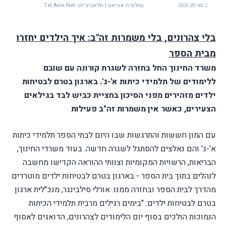
שולמית אטיאס | תלאביבינט -Tel Avivi Net
מאי 05, 2020
בלי צהרונים, בלי משמרות זה"ב: איך הילדים יחזרו
מבית הספר
משרד החינוך החל בחזרה לשגרת קורונה עם שובם
ללימודים של תלמידי כיתות א'-ג'. בארגון בטרם לבטיחות
ילדים מזהירים מפני הסיכון בחציית כביש לבד בגילאים
הצעירים, כאשר אין משמרות זה"ב פעילות
עם המון חששות והתרגשות שבו היום לבתי הספר תלמידי כיתות
א'-ג' והם נאלצים להסתגל לשגרה חדשה. בעוד משרדי החינוך,
הבריאות, הרשויות המקומיות וצוותי ההוראה הקדישו מחשבה
לנהלים בתוך בית הספר - בארגון בטרם לבטיחות ילדים מוטרדים
מהדרך לבית הספר ובחזרה ממנו.
אורלי סילבינגר, מנכ"לית ארגון
בטרם לבטיחות ילדים: "בימים רגילים מרבית תלמידי הכיתות
הנמוכות הולכים בסוף יום הלימודים לצהרונים, הדואגים לאסוף