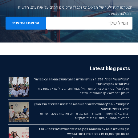
הצטרפו לניוזלטר של תל-אביבי וקבלו עדכונים חמים על אירועים, חדשות
והמלצות בעיר.
הרשמו עכשיו
Latest blog posts
"התגלית של הקיץ": 1,700 צעירים יהודים מרחבי העולם התאחדו באמפי תל
אביב והביעו אמון בישראל!
מנכ"ל תגלית, גידי מרק, ציין כי מאז תחילת המלחמה הגיעו לישראל באמצעות
הארגון יותר מ־60 אלף משתתפים, מתנדב...
"צו קיפול" – מהלך ההתנדבות עבור משפחות המילואים מתנדבים מכל הארץ
יסייעו בטיפול בכביסה!
בזמן שאלפי משפחות מתמודדות עם שגרת חיים מאתגרת בעקבות שירות
המילואים הממושך, מיזם "צו קיפול" מזמין את ...
בנק הפועלים פותח את ההרשמה לקרן המלגות "פועלים להצלחה" – 120
מלגות בסך 10,000 ₪ לסטודנטים ברחבי הארץ!!!