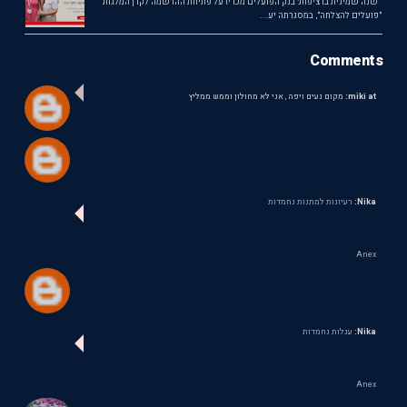
שנה שמינית ברציפות: בנק הפועלים מכריז על פתיחת ההרשמה לקרן המלגות
"פועלים להצלחה", במסגרתה יע...
Comments
miki at:
מקום נעים ויפה , אני לא מחולון וממש ממליץ
Nika:
רעיונות למתנות נחמדות
Anex
Nika:
עגלות נחמדות
Anex