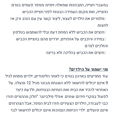
במעברי חצייה, התבוננות שמאלה וימינה מספר פעמים בטרם
החצייה, ואת מקום העמידה הבטוח לפני חציית הכביש
מלמדים את הילדים לעצור, ליצור קשר עין עם הנהג ורק אז
לחצות
חוצים את הכביש ללא הסחת דעת ובלי להשתמש בטלפון
במידה ורוכבים על אופניים, יורדים מהם בחציית הכביש
והולכים לצדם
חוצים את הכביש בהליכה ולא בריצה
ומי ישמור על הילדים?
עוד מתריעים בארגון בטרם כי לאחר הלימודים, ילדים מתחת לגיל
9 אינם יכולים להישאר ללא השגחת מבוגר מגיל 12 ומעלה. על
האחראי להכיר את הבית ואת הנחיות הבטיחות, ולדעת כיצד
לפעול במקרי חירום שונים.
אורלי סילבינגר: "חלק מההורים חזרו
כבר לעבודה, הילדים הצעירים חזרו לבית הספר, אבל הצהרונים
אינם פועלים. ילדי הכיתות הנמוכות אינם יכולים להישאר לבד