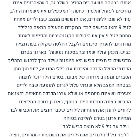
אותם בבטחה משער בית הספר. בשלב זה, כשהצהרונים אינם
מורשים לפעול ותלמידי כיתות ו' המפעילים את משמרות הזה"ב
עוד לא שבו ללימודים, אנו חוששים ממצב שבו ילדים מתחת
לגיל 9 יחצו כבישים לבד. מחקרים מהעולם מראים כי לילד
מתחת לגיל 9 אין את היכולות הקוגניטיביות והפיזיות לאמוד
מרחקים, להעריך סיכונים ולקבל החלטה שקולה בעת חציית
כביש. מכאן עולה שמדובר בסכנת נפשות".
בארגון בטרם
מדגישים כי חציית כביש היא מיומנות שילד צריך לרכוש בתהליך
הדרגתי הכולל הדרכה והיכרות עם כללי התנועה, ליווי תוך מתן
הסברים ומעקב מרחוק של מבוגר, בטרם הילד יוכל לחצות
בבטחה. המצב הלא שגרתי עלול לגרום לתופעה שבה ילדים
צעירים ושאינם מיומנים או שלא עברו הדרכה מתאימה, יחצו את
הכביש בצורה מסכנת חיים.
בנוסף, בארגון בטרם ממליצים
להורים לרענן את ההנחיות לילדים שכבר חוצים את הכביש לבד.
הנחיות ארגון בטרם להליכה בטוחה:
ילד עד גיל 9 לא חוצה כביש לבד
לפני גיל 9 מלמדים את הילדים את משמעות התמרורים, חציה