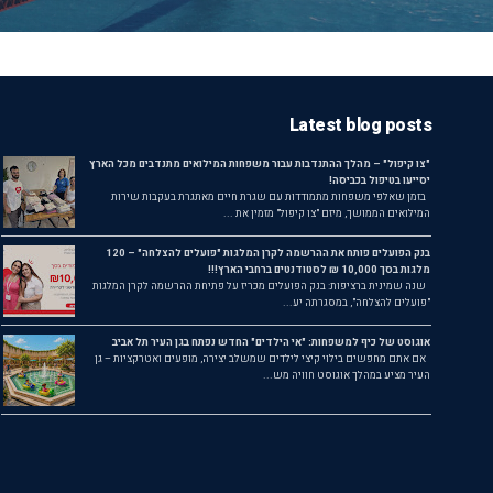
Latest blog posts
"צו קיפול" – מהלך ההתנדבות עבור משפחות המילואים מתנדבים מכל הארץ
יסייעו בטיפול בכביסה!
בזמן שאלפי משפחות מתמודדות עם שגרת חיים מאתגרת בעקבות שירות
המילואים הממושך, מיזם "צו קיפול" מזמין את ...
בנק הפועלים פותח את ההרשמה לקרן המלגות "פועלים להצלחה" – 120
מלגות בסך 10,000 ₪ לסטודנטים ברחבי הארץ!!!
שנה שמינית ברציפות: בנק הפועלים מכריז על פתיחת ההרשמה לקרן המלגות
"פועלים להצלחה", במסגרתה יע...
אוגוסט של כיף למשפחות: "אי הילדים" החדש נפתח בגן העיר תל אביב
אם אתם מחפשים בילוי קיצי לילדים שמשלב יצירה, מופעים ואטרקציות – גן
העיר מציע במהלך אוגוסט חוויה מש...