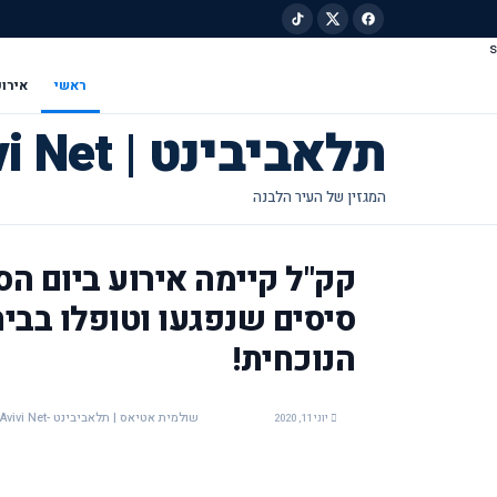
s
ילוג לתוכן הראשי
ראשי
אירוע
תלאביבינט | Tel Avivi Net
קק"ל קיימה אירוע ביום הס
סיסים שנפגעו וטופלו בבית
הנוכחית!
שולמית אטיאס | תלאביבינט -Tel Avivi Net
יוני 11, 2020