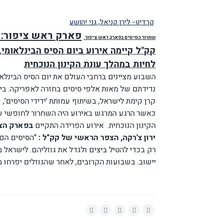
קרדיט- לירן קניאל, גני יהושע
פארק ראש ציפור:
שחרור הסיסים בפארק ראש ציפור.
קק"ל קיימה אירוע ביום הסיס הבינלאומי
לחיות במהלך עונת הקינון הנוכחית
השבוע מציינים ברחבי העולם את יום הסיס הבינלאומ
נדידתם של מאות אלפי סיסים בחזרה לאפריקה. ביו
קרן קימת לישראל, בשיתוף עמותת 'ידידי הסיסים', 
כאשר הרגע המרגש באירוע היה השחרור לחופשי של
הקינון הנוכחית. אירוע הפרידה התקיים
בפארק הצפ
ירון צ'רקה, הצפר הראשי של קק"ל :
"הסיסים הם 
רק בכדי להטיל ביצים ולגדל את גוזליהם. לישראל
יישוב. בשבועות הקרובים, לאחר שהגוזלים יפרחו מ