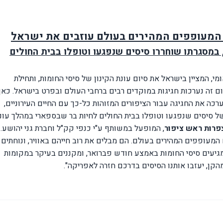
המעופפים המהירים בעולם עוזבים את ישראל
, במסגרתו שוחררו סיסים שנפגעו וטופלו בבית החולים
י, המציין בישראל את סיום עונת הקינון של סיסי החומות, ותחילת
ם זה נערכות חגיגות במוקדים רבים ברחבי העולם ובפרט בישראל. כאן,
ערכה את החגיגה עבור הציפורים המזוהות כל-כך עם החיים העירוניים,
 סיסים שנפגעו וטופלו בבית החולים לחיות בר שבספארי במהלך עונ
רות ראש ציפור
, המופעל במשותף ע"י כנפי קק"ל וחברת גני יהושע.
המעופפים המהירים בעולם. הם מבלים את רוב חייהם באוויר, ונוחתים
 מגיעים סיסי החומות באמצע חודש פברואר, ומקננים בעיקר במקומות
הקן, יעזבו אותנו הסיסים בדרכם חזרה לאפריקה".