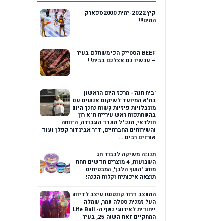
קיץ 2022-ימית 2000ספארק
המים!!!
BEEF הסטייק הכי משתלם בעיר
– עכשיו גם אצלכם בבית! !
'בית חנה'- מרכז היום הראשון
בת"א המיועד לשיקום אנשים עם
מוגבלויות פיזיות קשות נחנך היום
בהשתתפות ראש עיריית ת"א רון
חולדאי, מנכ"ל משרד העבודה, הרווחה
והשירותים החברתיים, ד"ר אביגדור קפלן ועוד
אורחים רבים....
תנובה משיקה לכבוד חג
השבועות, 4 מוצרים חדשים תחת
מותג 'השף הלבן', המבטיחים
תוצאה איכותית וקלות הכנה!
המעצב דרור קונטנטו עיצב לדיווה
העל זמנית סטלה עמר, שמלה
ייחודית לאירועי נשף ה- Life Ball
המתקיים זאת השנה 25, בעיר