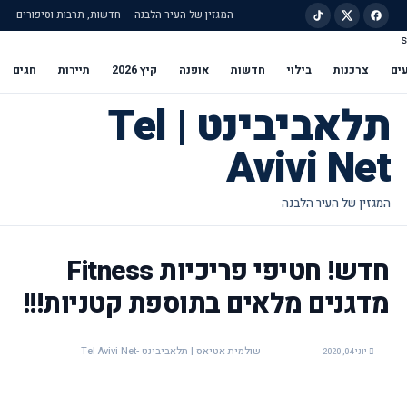
המגזין של העיר הלבנה — חדשות, תרבות וסיפורים
s
ילוג לתוכן הראשי
ים
צרכנות
בילוי
חדשות
אופנה
קיץ 2026
תיירות
חגים
תלאביבינט | Tel
Avivi Net
חדש! חטיפי פריכיות Fitness
מדגנים מלאים בתוספת קטניות!!!
שולמית אטיאס | תלאביבינט -Tel Avivi Net
יוני 04, 2020