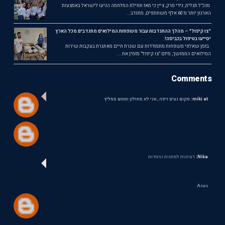
מנכ"ל תגלית, גידי מרק, ציין כי מאז תחילת המלחמה הגיעו לישראל באמצעות
הארגון יותר מ־60 אלף משתתפים, מתנדב...
"צו קיפול" – מהלך ההתנדבות עבור משפחות המילואים מתנדבים מכל הארץ
יסייעו בטיפול בכביסה!
בזמן שאלפי משפחות מתמודדות עם שגרת חיים מאתגרת בעקבות שירות
המילואים הממושך, מיזם "צו קיפול" מזמין את ...
Comments
miki at:
מקום נעים ויפה , אני לא מחולון וממש ממליץ
Nika:
רעיונות למתנות נחמדות
Anex