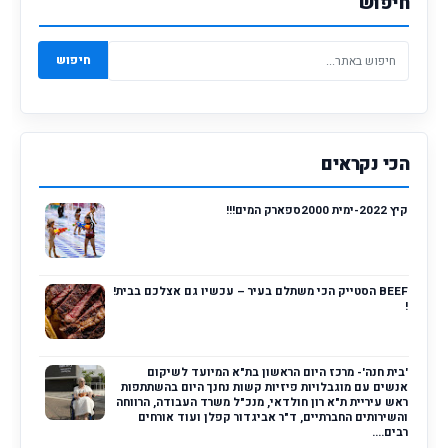
חיפוש
חיפוש
הכי נקראים
קיץ 2022-ימית 2000ספארק המים!!!
BEEF הסטייק הכי משתלם בעיר – עכשיו גם אצלכם בבית!
!
'בית חנה'- מרכז היום הראשון בת"א המיועד לשיקום
אנשים עם מוגבלויות פיזיות קשות נחנך היום בהשתתפות
ראש עיריית ת"א רון חולדאי, מנכ"ל משרד העבודה, הרווחה
והשירותים החברתיים, ד"ר אביגדור קפלן ועוד אורחים
רבים....