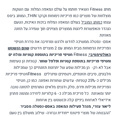
מותג
Fitness
השאיר חותמו על עולם המאפה המלוח: עם השקות
מוצלחות של מוצרים כמו פריכיות נימוחות וקרקר
THIN
, המותג ביסס
עצמו
כמותג המוביל
בעולם המאפה המלוח בזכות האיכות, הטעם
הנהדר והאפשרות ליהנות ממוצרים מצוינים תוך שמירה על תזונה
מאוזנת.
אסם- נסטלה
ממשיכה לחדש ולרגש ומרחיבה את סדרת חטיפי
הפריכיות הנימוחות מבית המותג
עם 2 מוצרים חדשים
שהם הנשנוש
Fitness
האולטימטיבי:
חטיפי פריכיות בתוספת קטניות ומלח ים
וחטיפי פריכיות בתוספת קטניות ופלפל שחור.
קטניות הן טעימות
אבל לא רק-
הן מכילות שפע של יתרונות תזונתיים כך שמכילות
Fitness
חלבונים, סיבים תזונתיים, ויטמינים ומינרלים.
חטיפי פריכיות
מכילים
כ-25% קטניות-
עדשים שחורות ואפונה. כמו כן,
חטיפי
הפריכיות מכילות תירס, סלק ודגנים מלאים התורמים לתזונה
טובה
יותר ומאוזנת .
כל פריכית מכילה כ- 6 קלוריות ליחידה ומהווה פתרון
אידיאלי לארוחת ביניים קלה וכנשנוש בין ארוחות.
ליאור עזרי, מנהל פעילות המאפה באסם-נסטלה מסביר
:
"ההבטחה של מוצרי פיטנס ייחודית וברורה- שילוב מושלם בין טעם