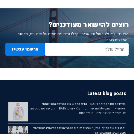
רוצים להישאר מעודכנים?
הצטרפו לניוזלטר של תל-אביבי וקבלו עדכונים חמים על אירועים, חדשות
והמלצות בעיר.
הרשמו עכשיו
Latest blog posts
הכירו את סנו מקסימה BABY – הדור החדש של הכביסה המבושמת!
ניסיתי – והתאהבתי!לאחר שהתנסיתי בג'ל + מרכך BABY החדש של סנו מקסימה,
אני יכולה לומר בלב שלם – מומלץ בחום...
"התגלית של הקיץ": 1,700 צעירים יהודים מרחבי העולם התאחדו באמפי תל
אביב והביעו אמון בישראל!