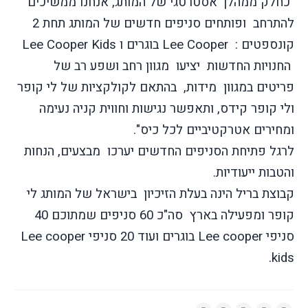
"כחלק ממהלך אסטרטגי של המותג, אנחנו ממשיכים
להתרחב
ופותחים סניפים חדשים של המותג תחת 2
קונספטים :
Lee Cooper
בוגרים ו
Lee Cooper Kids
החנויות החדשות
יציעו
מגוון רחב ושפע רב של
פריטים במגוון
מידות,
בהתאם לקולקציות של לי קופר
ולי קופר קידס, ותאפשר נגישות וחווית קניה נעימה
ומחירים אטרקטיביים לכל כיס".
לרגל פתיחת הסניפים החדשים יערכו
מבצעים, הנחות
והטבות ייעודיות.
קבוצת בריל הינה בעלת הזיכיון
בישראל
של המותג לי
קופר
ומפעילה בארץ
סה"כ 60 סניפים שמתוכם 40
סניפי
Lee cooper
בוגרים ועוד 20 סניפי
Lee cooper
.
kids