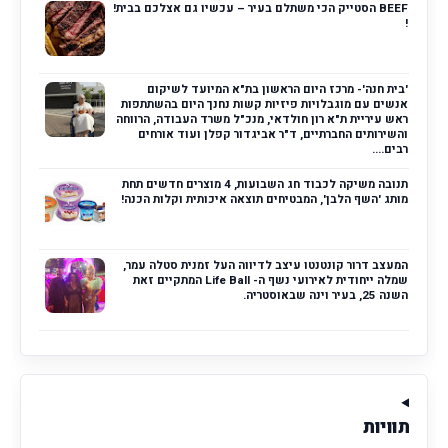
BEEF הסטייק הכי משתלם בעיר – עכשיו גם אצלכם בבית!
!
'בית חנה'- מרכז היום הראשון בת"א המיועד לשיקום
אנשים עם מוגבלויות פיזיות קשות נחנך היום בהשתתפות
ראש עיריית ת"א רון חולדאי, מנכ"ל משרד העבודה, הרווחה
והשירותים החברתיים, ד"ר אביגדור קפלן ועוד אורחים
רבים....
תנובה משיקה לכבוד חג השבועות, 4 מוצרים חדשים תחת
מותג 'השף הלבן', המבטיחים תוצאה איכותית וקלות הכנה!
המעצב דרור קונטנטו עיצב לדיווה העל זמנית סטלה עמר,
שמלה ייחודית לאירועי נשף ה- Life Ball המתקיים זאת
השנה 25, בעיר וינה שבאוסטריה.
תוויות