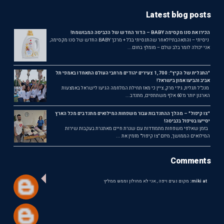
Latest blog posts
הכירו את סנו מקסימה BABY – הדור החדש של הכביסה המבושמת!
ניסיתי – והתאהבתי!לאחר שהתנסיתי בג'ל + מרכך BABY החדש של סנו מקסימה,
אני יכולה לומר בלב שלם – מומלץ בחום...
"התגלית של הקיץ": 1,700 צעירים יהודים מרחבי העולם התאחדו באמפי תל
אביב והביעו אמון בישראל!
מנכ"ל תגלית, גידי מרק, ציין כי מאז תחילת המלחמה הגיעו לישראל באמצעות
הארגון יותר מ־60 אלף משתתפים, מתנדב...
"צו קיפול" – מהלך ההתנדבות עבור משפחות המילואים מתנדבים מכל הארץ
יסייעו בטיפול בכביסה!
בזמן שאלפי משפחות מתמודדות עם שגרת חיים מאתגרת בעקבות שירות
המילואים הממושך, מיזם "צו קיפול" מזמין את ...
Comments
miki at:
מקום נעים ויפה , אני לא מחולון וממש ממליץ