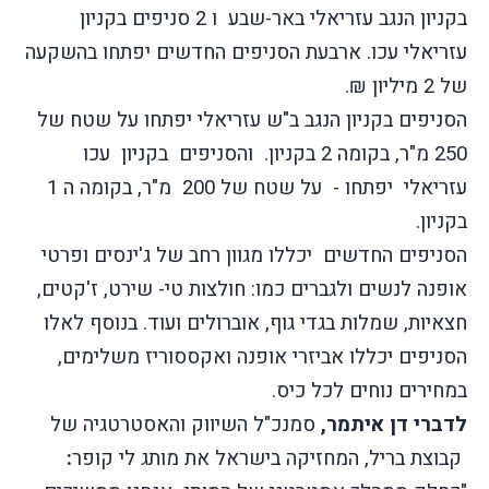
בקניון הנגב עזריאלי באר-שבע
ו 2 סניפים בקניון
עזריאלי עכו. ארבעת הסניפים החדשים יפתחו בהשקעה
של 2 מיליון ₪.
הסניפים בקניון הנגב ב"ש עזריאלי יפתחו על שטח של
250 מ"ר, בקומה 2 בקניון.
והסניפים
בקניון
עכו
עזריאלי
יפתחו -
על שטח של 200
מ"ר, בקומה ה 1
בקניון.
הסניפים החדשים
יכללו מגוון רחב של ג'ינסים ופרטי
אופנה לנשים ולגברים כמו: חולצות טי- שירט, ז'קטים,
חצאיות, שמלות בגדי גוף, אוברולים ועוד. בנוסף לאלו
הסניפים יכללו אביזרי אופנה
ואקססוריז משלימים,
במחירים נוחים לכל כיס.
לדברי דן איתמר,
סמנכ"ל השיווק והאסטרטגיה של
קבוצת בריל, המחזיקה בישראל את מותג לי קופר
: