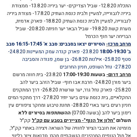
התכלת
12.8.20- שביל הצדיקים- יער ביריה
13.8.20- ממצודת
ביריה לנבורייה, למעיין ולבית כנסת העתיק
17.8.20- מצודת ביריה
לנבורייה, למעיין ולבית כנסת העתיק
18.8.20- פארק אדמית,
מערת קשת
19.8.20- שביל הבאר יער חניתה
20.8.20- שביל
הבריחה יער חוף הכרמל
מרחב מרכז-
הסיורים יצאו בסבבים: סבב א' 16:15-17:45 סבב
ב' 18:00-19:30
23.8.20- פארק קנדה עמק המעיינות
24.8.20-
סטף
25.8.20- אילנות
26.8.20- בן שמן, פגודה והסביבה
27.8.20- נחל השופט, חניון החרובים
מרחב דרום-
בשעות 17:00-19:30
23.8.20- בית חווה מרשם
ביער מורן
24.8.20- חרבת אבו חוף- שביל הזהב ביער להב
25.8.20- פארק נחל גרר, יער שרשרת
26.8.20- דרך המתקנים
החקלאיים, בית כנסת ענים ביער יתיר
27.8.20- דרך מתקני המים
חניון רעים ביער בארי
28.8.20- תחנת טיבוע ומחקר ציפורים עין
רימון ביער להב (בשעה 07:00)
ההשתתפות בסיורים ללא
תשלום
"חלון אל הנוף"- מציירים בטבע עם קק"ל
קק"ל
מזמינה את חובבי הציור לחוויה של השראה ויצירה באתרי קק"ל,
אל מול הנופים המרהיבים הנשקפים מהם:
סדנאות ציור בליווי