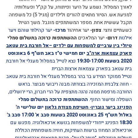
לאורך המסלול. נשמע על היער ופיתוחו, על קק"ל ופעולותיה
למניעת אש.
הסיור מתאים להורים ולילדים (מגיל 5)
כל משפחה
תקבל עששית אחת.
מספר המשתתפים מוגבל. משך הטיול
כשעתיים וחצי.
צפון-
יער אחיהוד
מרכז-
יער קהילתי שוהם ויער
אילנות
דרום-
יער המלאכים
ההשתתפות כרוכה בתשלום סמלי
טיולי בין ערביים למשפחות עם ילדים –אל חורבת בית עטאב
פארק עצמאות ארה"ב
יום חמישי ט"ז באב תש"ף 6 באוגוסט
2020 בשעות 19:30-17:00
נצא לטייל במסלול מעגלי אל חורבת
בית עטאב בפארק עצמאות ארצות הברית
נטייל ממוקד המידע בר בהר במסלול מעגלי אל חורבת בית עטאב
- חווה צלבנית המזכירה בצורתה מבנה ריבועי מבוצר. בראש
החורבה
מרפסת ממנה נהנה מתצפית על הרי חברון, הרי ירושלים,
השפלה ומישור החוף
.
ההשתתפות כרוכה בתשלום סמלי
הפנינג ביער גוברין- חשיפת מצודת גלאון
יום שלישי ה'
באלול תש"ף 25 באוגוסט 2020 בשעות סבב א' 17:00 סבב ב'
18:30
הפנינג ייחודי למשפחות בנושא ארכאולוגיה. מפגש עם
ארכיאולוג המחוז ברשות העתיקות, חוויה משפחתית הכוללת
פעילות מוזיקלית, "מותר לגעת"- סדנת ממצאים ארכיאולוגים