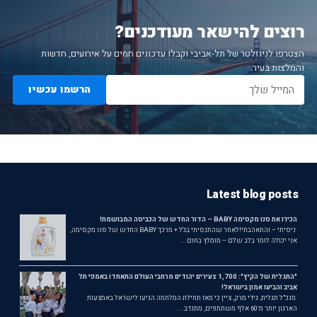
רוצים להישאר מעודכנים?
הצטרפו לניוזלטר של תל-אביבי וקבלו עדכונים חמים על אירועים, חדשות
והמלצות בעיר.
הרשמו עכשיו
Latest blog posts
הכירו את סנו מקסימה BABY – הדור החדש של הכביסה המבושמת!
ניסיתי – והתאהבתי!לאחר שהתנסיתי בג'ל + מרכך BABY החדש של סנו מקסימה,
אני יכולה לומר בלב שלם – מומלץ בחום...
"התגלית של הקיץ": 1,700 צעירים יהודים מרחבי העולם התאחדו באמפי תל
אביב והביעו אמון בישראל!
מנכ"ל תגלית, גידי מרק, ציין כי מאז תחילת המלחמה הגיעו לישראל באמצעות
הארגון יותר מ־60 אלף משתתפים, מתנדב...