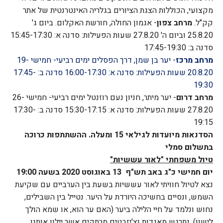
מקצועי, הכוללות הצגת הציורים בגלריה האינטרנטית של אתר
קק"ל.
מרחב צפון
- אגמון החולה, חורשת האקלום.
ביום ג'
25.8.20 וביום ה' 27.8.20
שעות הפעילות:
סדנה א: 15:45-17:30
סדנה ב: 17:45-19:30
מרחב מרכז
- יער בן שמן, דרך הפסלים
ימים רביעי- חמישי 19-
20.8.20
שעות הפעילות:
סדנה א: 16:00-17:30
סדנה ב: 17:45-
19:30
מרחב דרום
- יער מיתר, חניון נעם רוזנטל
ימים רביעי- חמישי 26-
27.8.20
שעות הפעילות:
סדנה א: 15:30-17:15
סדנה ב: 17:30-
19:15
הסדנאות מיועדות לגילאי 15 ומעלה.
ההשתתפות כרוכה
בתשלום סמלי
טיול משפחתי "לאור עששיות"
יום חמישי כ"ג באב תש"ף 13 באוגוסט 2020 בשעה 19:00
נצא לטיול חוויתי לאור עששיות בשעת בין הערביים עם שקיעת
השמש, ונסיים בחשיכה היורדת על היער. נטייל בין השבילים,
נחוש ונלמד על חיי הלילה ביער (האם ער הוא, או שמא הולך
לישון), נתרגש מאגדות וצ'יזבטים מרתקים אשר יילוו אותנו