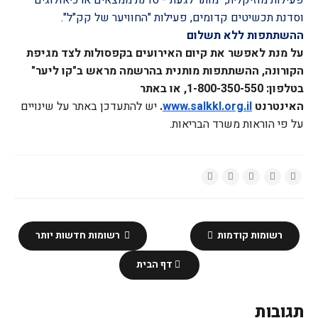
וסדנת תכשיטים קדומים, פעילות "החוויער של קק"ל".
ההשתתפות ללא תשלום
על מנת לאפשר את קיום האירועים בקפסולות לצד מגיפת
הקורונה, ההשתתפות מותנית בהרשמה מראש ב"קו ליער"
בטלפון: 1-800-350-550, או באתר
האינטרנט
www.salkkl.org.il
.
יש להתעדכן באתר על שינויים
על פי הוראות משרד הבריאות.
רשומות קודמות
רשומות חדשות יותר
דף הבית
תגובות