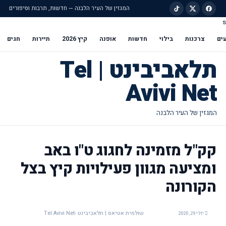
המגזין של העיר הלבנה — חדשות, תרבות וסיפורים
s
ילוג לתוכן הראשי
ים
צרכנות
בילוי
חדשות
אופנה
קיץ 2026
תיירות
חגים
תלאביבינט | Tel
Avivi Net
קק"ל מזמינה לחגוג ט"ו באב
ומציעה מגוון פעילויות קיץ בצל
הקורונה
שולמית אטיאס | תלאביבינט -Tel Avivi Net
יולי 29, 2020