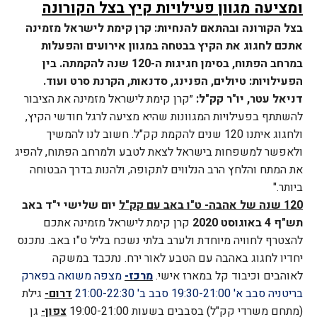
ומציעה מגוון פעילויות קיץ בצל הקורונה
בצל הקורונה ובהתאם להנחיות: קרן קימת לישראל מזמינה
אתכם לחגוג את הקיץ בבטחה במגוון אירועים והפעלות
במרחב הפתוח, בסימן חגיגות ה-120 שנה להקמתה.
בין
הפעילויות: טיולים, הפנינג, סדנאות, הקרנת סרט ועוד.
דניאל עטר, יו"ר קק"ל:
״קרן קימת לישראל מזמינה את הציבור
להשתתף בפעילויות המגוונות שהיא מציעה לרגל חודשי הקיץ,
ולחגוג איתנו 120 שנים להקמת קק"ל. חשוב לנו להמשיך
ולאפשר למשפחות בישראל לצאת לטבע ולמרחב הפתוח, להפיג
את המתח והלחץ הרב הנלווים לתקופה, ולהנות בדרך הבטוחה
ביותר."
120 שנה של אהבה- ט"ו באב עם קק"ל
יום שלישי י"ד באב
תש"ף 4 באוגוסט 2020
קרן קימת לישראל מזמינה אתכם
להצטרף לחוויה מיוחדת ולערב בלתי נשכח בליל ט"ו באב. נתכנס
יחדיו לחגוג באהבה עם הטבע לאור ירח. נתכבד במשקה
לאוהבים וכיבוד קל במארז אישי.
מרכז-
מצפה משואה בפארק
בריטניה
סבב א' 19:30-21:00 סבב ב' 21:00-22:30
דרום-
גילת
(מתחם משרדי קק"ל)
בסבבים בשעות 19:00-21:00
צפון-
גן