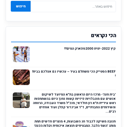
חיפוש
הכי נקראים
קיץ 2022-ימית 2000ספארק המים!!!
BEEF הסטייק הכי משתלם בעיר – עכשיו גם אצלכם בבית!
!
'בית חנה'- מרכז היום הראשון בת"א המיועד לשיקום
אנשים עם מוגבלויות פיזיות קשות נחנך היום בהשתתפות
ראש עיריית ת"א רון חולדאי, מנכ"ל משרד העבודה, הרווחה
והשירותים החברתיים, ד"ר אביגדור קפלן ועוד אורחים
רבים....
תנובה משיקה לכבוד חג השבועות, 4 מוצרים חדשים תחת
מותג 'השף הלבן', המבטיחים תוצאה איכותית וקלות הכנה!