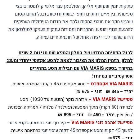
עתיקות יומין שנחשף אליהן. הסולטאן עבר אלפי קילומטרים בצי
ספינותיו, בין איים רחוקים וחופי יבשות חדשות, ובכל מקום קסום
שהגיע חקר את מנהגי המקום ולמד את סודות הטיפולים העתיקים
להרגעת הגוף והנפש. מתרבויות ומסורות עתיקות העניקו לסולטאן את
הידע שהפך לכדי יצירה אחת של חוכמת חיים עמוקה.
לרגל הפתיחה מחדש של המלון והספא ועם חגיגות 3 שנים
למלון, מזמין המלון את הציבור לצאת למסע אקזוטי ייחודי ומענג
במיוחד בספא
VIA MARIS
עם חבילות מסע במחירים
אטרקטיביים במיוחד!
VIA MARIS
אקספרס –
מסע אקספרס
45 דקות בהתאמה אישית.
יחיד – 345 ₪
זוגי – 675 ₪
ספיישל
VIA MARIS
–
ארוחת בוקר (מוגשת עד 10:30). מסע
לבחירה (60 דקות) מתוך המסעות תאילנד / מלזיה / אמריקה הצפונית
/ סין ויפן.
יחיד – 450 ₪
זוגי – 895 ₪
ספיישל אהבה זוגי
VIA MARIS
– קירצוף זוגי בחמאם, ג'קוזי פרטי
למשך 45 דקות ומסע אקספרס 45 דקות עיסוי זוגי
בהתאמה אישית.
זוגי – ₪975