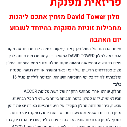
פריזאית מפנקת
מלון
David Tower
מזמין אתכם ליהנות
מחבילות זוגיות מפנקות במיוחד לשבוע
יום האהבה
סיפור אהבתם של הסולטאן דָאוּד פָאשָה ובחירת לבו מהווים את מקור
ההשראה למלון
DAVID TOWER
המשלב בין קסם תרבויות שונות לבין
עולם הפנטזיה והמציאות ומהווה מקום מפלט ורוגע מחיי היומיום. המלון
מציב סטנדרטים חדשים של יופי ופאר ומשרה אווירה רגועה, מפנקת
ומלכותית לאורך כל ימי החופשה והשהות. הכניסה לילדים מגיל 16
בלבד.
המלון, שהינו אחד ממותגי היוקרה של רשת מלונות
ACCOR
הבינלאומית, ידוע כמלון ברמה הגבוהה ביותר בישראל מכל הבחינות.
עכשיו, בימי הקורונה המלון מקפיד על חיטוי והגיינה בצורה יוצאת דופן.
נקיון החדרים והספא מתבצע ברמה הגבוהה ביותר, בעיקר בימי קורונה.
בנוסף לנקיון והצחצוח שהיה עד כה בימים רגילים, עוברים החדרים, כמו
גם הספא, חיטוי נוסף שצריך כדי לעמוד בתקנים של רשת
ACCOR