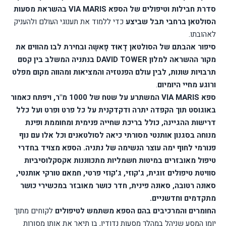
סדרת חבילות וטיפולים של הספא
VIA MARIS
בהשראת מסעות
הסולטאן ברחבי תבל שביצע
כדי ללמוד את תענוגי העולם ולהעניק
לאהובתו.
סיפור אהבתם של הסולטאן דָאוּד פָאשָה ובחירת לבו מהווים את
מקור ההשראה למלון
DAVID TOWER
בנתניה המשלב בין קסם
תרבויות שונות, לבין עולם הפנטזיה והמציאות ומהווה מקום מפלט
ורוגע מחיי היומיום
.
ספא
VIA MARIS
המשתרע על שטח של 1000 מ"ר, ויפתח כאמור
באוגוסט תוך הקפדה יתרה ודקדקנית על כל פרט ופרט ועל כלל
דרישות ההגיינה, כולל בריכת שחייה פנימית ומחוממת ופינת
מנוחה בסגנון אותנטי מסורתי כיאה לסולטאנים וכל אלו עם נוף
פנורמי לחוף ימה עוצר הנשימה של נתניה. הספא מצויד בחדרי
טיפול מאובזרים במיטות חשמליות מתכווננות אקסקלוסיביות
סוויטת טיפולים זוגית, ג'קוזי, ג'קוזי פרטי, חמאם טורקי אותנטי,
סאונה רטובה, סאונה פינית, חדר כושר מאובזר במכשירי כושר
מתקדמים וחדשניים.
החומרים והמרכיבים בהם הספא משתמש לטיפולים
לקוחים מתוך
יומן המסע שניהל במהלך מסעות נדודיו, בו תיאר את אותן מסורות