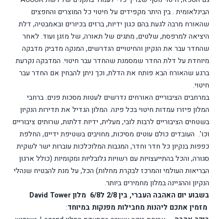
הבינלאומית .
בין היתר מקפידים על חיטוי כל המוצרים והחפצים
שהאורח מרבה לגעת בהם כגון ידיות, ברזים בכיורים ובאמבטיה, דלת
היציאה למרפסת, שלטים, מתגים של תאורה, של מזגן ועוד. לאחר
שהחדר עבר את הנקיון והחיטויים הנדרשים, המנקה מדביק מדבקה
מיוחדת על דלת החדר שמסמנת שהחדר עבר חיטוי. המדבקה נקרעת
ברגע שהאורח הבא פותח את הדלת, וכך ניתן להבחין אם החדר עבר
חיטוי.
במרחבים הציבוריים האורחים נדרשים לעטות מסכות פנים. ברחבי
המלון פיזרו עמדות חיטוי בכל פינה. המלון הגדיל את תדירות הנקיון
בשטחים הציבוריים לרבות לובי, מעלית, ידיות דלתות, שרותים ציבוריים
וכו’. העובדים כולם עוטים מסיכות, מחויבים בשטיפת ידיים, החלפת
כפפות בנקיון כל חדר וחדר, המגבות המלוכלכות עוברות ישר לשקית
סגורה, והכל בהתייעצויות עם רשויות גלובליות ומקומיות (כולל ארגון
הבריאות העולמי והמרכז לבקרת מחלות) הכל, על מנת להבטיח שנהלי
הנקיון וההגיינה במלון מחמירים ביותר.
בשבוע יום האהבה העברי, בין 2/8 ל6/8 מלון
David Tower
מזמין אתכם ליהנות מחבילות מפנקות במיוחד
: