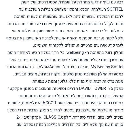
רבה עם שימת דגש מיוחדת על שמירת הסטנדרטים של רשת
SOFITEL
העולמית.
הספא והמלון מציעים חבילות משולבות עד
לתכנית הכוללת שבועיים לינה לאנשים שמעוניינים לשנות תפיסת
חיים ולקבל הכוונה והדרכה אישית לסגנון חיים בריא וטוב יותר. תכנית
זו מלווה על ידי נטורופאתית, מאמן כושר אישי ויועץ טיפולים אישי
ולכל לקוח נערכת תכנית מותאמת אישית לצרכיו האישיים. זאת בנוסף
לימי כיף, אירועים פרטיים וטיפולים ללקוחות חיצוניים.
המלון דוגל בתפיסת ה-
wellbeing
. כל חדר במלון מציע לאורחיו מיטה
עם מזרן ייחודי עליו משטח של 7 סנטימטר פלומת נוצות ייחודי של
My Bed by Sofitel
מבית היוצר של
Accor
העולמי. גם ארוחת הבוקר
במסעדת המלון משלבת מגוון סלטים, ירקות ופירות, מיצים טבעיים,
מנות בריאות רבות ואף מנות ללא גלוטן ומנות טבעוניות.
במלון
DAVID TOWER 75
חדרים וסוויטות המעוצבים בסגנון אקלקטי
המשלב בין מזרח ומערב ומכילים את כל פריטי האבזור והנוחות
בסטנדרטים הגבוהים והנודעים של רשת
ACCOR
הבינלאומית, לחוויית
אירוח מושלמת המשלבת בין עסקים למרגוע מפנק. מרבית חדרי המלון
צופים לים, בהם: חדרי סופריור, דלקס,
CLASSIC
,אקזקיוטיב, ו-2
סוויטות עם נוף מלא לים. כל החדרים מכילים: מכונת נספרסו עם