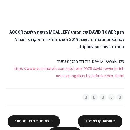
מלון
DAVID TOWER
של המותג
MGALLERY
מרשת מלונות
ACCOR
זכה באות המצוינות לשנת 2019 מאתר התיירות היוקרתי והגדול
ביותר ברשת
tripadvisor
.
מלון
DAVID TOWER
רח' דוד המלך 8 נתניה
https://www.accorhotels.com/gb/hotel-9675-david-tower-hotel-
netanya-mgallery-by-sofitel/index.shtml
רשומות קודמות
רשומות חדשות יותר