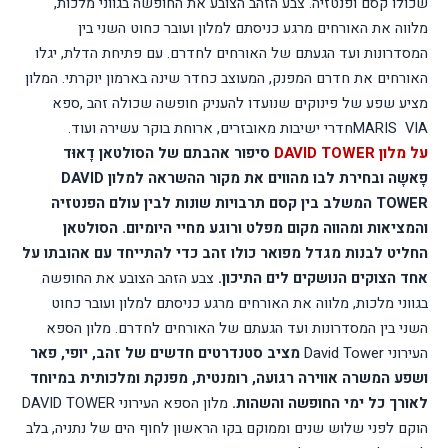
שכולו קסם ופנטזיה. צבע הזהב הצובע את החופשה בגווני מלכות,
מלווה את האורחים מרגע כניסתם למלון ועובר כחוט השני בין
המסדרונות ועד הגעתם של האורחים לחדרם. עם פתיחת הדלת, יגלו
האורחים את חדרם המפנק, המעוצב כחדר שינה בארמון יוקרתי. המלון
מציע שפע של פינוקים שנועדו להעניק חופשה שכולה זהב ,ספא
MARIS VIA
חדרי ישיבות מאובזרים, ארוחת בוקר עשירה ועוד.
על מלון
DAVID TOWER
סיפור אהבתם של הסולטאן דָאוּד
פָאשָה ובחירת לבו מהווים את מקור ההשראה למלון
DAVID
TOWER
המשלב בין קסם תרבויות שונות לבין עולם הפנטזיה
והמציאות ומהווה מקום מפלט ורוגע מחיי היומיום. הסולטאן
החליט לבנות מגדל מפואר כולו זהב כדי להתייחד עם אהובתו על
אחד הצוקים הנושקים לים התיכון.
צבע הזהב הצובע את החופשה
בגווני מלכות, מלווה את האורחים מרגע כניסתם למלון ועובר כחוט
השני בין המסדרונות ועד הגעתם של האורחים לחדרם. מלון הספא
העירוני
David Tower
מציב סטנדרטים חדשים של זהב, יופי, פאר
ושפע המשרה אווירה רגועה, רומנטית, מפנקת ומלכותית במיוחד
לאורך כל ימי החופשה והשהות.
מלון הספא העירוני
DAVID TOWER
הוקם לפני שלוש שנים וממוקם בקו הראשון לחוף הים של נתניה, בלב