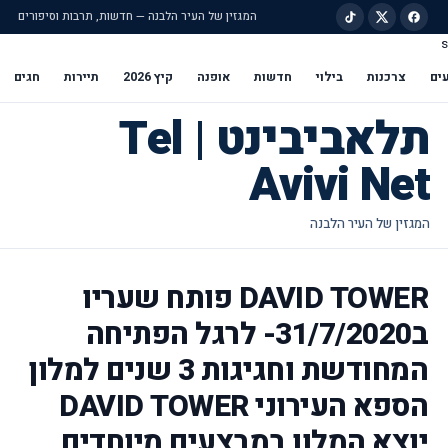
המגזין של העיר הלבנה — חדשות, תרבות וסיפורים
s
ילוג לתוכן הראשי
ים
צרכנות
בילוי
חדשות
אופנה
קיץ 2026
תיירות
חגים
תלאביבינט | Tel
Avivi Net
DAVID TOWER פותח שעריו
ב31/7/2020- לרגל הפתיחה
המחודשת וחגיגות 3 שנים למלון
הספא העירוני DAVID TOWER
יוצא המלון במבצעים מיוחדים