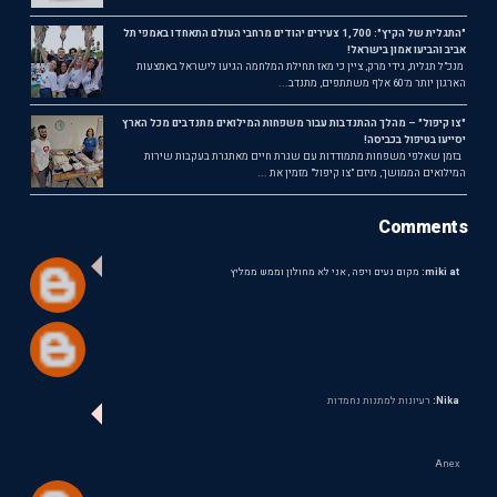
"התגלית של הקיץ": 1,700 צעירים יהודים מרחבי העולם התאחדו באמפי תל
אביב והביעו אמון בישראל!
מנכ"ל תגלית, גידי מרק, ציין כי מאז תחילת המלחמה הגיעו לישראל באמצעות
הארגון יותר מ־60 אלף משתתפים, מתנדב...
"צו קיפול" – מהלך ההתנדבות עבור משפחות המילואים מתנדבים מכל הארץ
יסייעו בטיפול בכביסה!
בזמן שאלפי משפחות מתמודדות עם שגרת חיים מאתגרת בעקבות שירות
המילואים הממושך, מיזם "צו קיפול" מזמין את ...
Comments
miki at:
מקום נעים ויפה , אני לא מחולון וממש ממליץ
Nika:
רעיונות למתנות נחמדות
Anex