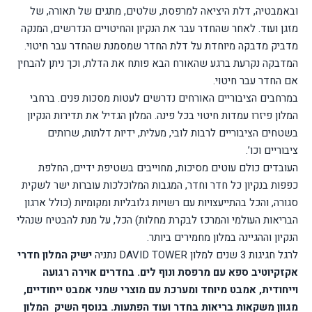
ובאמבטיה, דלת היציאה למרפסת, שלטים, מתגים של תאורה, של
מזגן ועוד. לאחר שהחדר עבר את הנקיון והחיטויים הנדרשים, המנקה
מדביק מדבקה מיוחדת על דלת החדר שמסמנת שהחדר עבר חיטוי.
המדבקה נקרעת ברגע שהאורח הבא פותח את הדלת, וכך ניתן להבחין
אם החדר עבר חיטוי.
במרחבים הציבוריים האורחים נדרשים לעטות מסכות פנים. ברחבי
המלון פיזרו עמדות חיטוי בכל פינה. המלון הגדיל את תדירות הנקיון
בשטחים הציבוריים לרבות לובי, מעלית, ידיות דלתות, שרותים
ציבוריים וכו’.
העובדים כולם עוטים מסיכות, מחוייבים בשטיפת ידיים, החלפת
כפפות בנקיון כל חדר וחדר, המגבות המלוכלכות עוברות ישר לשקית
סגורה, והכל בהתייעצויות עם רשויות גלובליות ומקומיות (כולל ארגון
הבריאות העולמי והמרכז לבקרת מחלות) הכל, על מנת להבטיח שנהלי
הנקיון וההגיינה במלון מחמירים ביותר.
לרגל חגיגות 3 שנים למלון
DAVID TOWER
נתניה
ישיק המלון חדרי
אקזקיוטיב ספא עם מרפסת ונוף לים. בחדרים אוירה רגועה
וייחודית, אמבט מיוחד ומערכת עם מוצרי שמני אמבט ייחודיים,
מגוון משקאות בריאות בחדר ועוד הפתעות. בנוסף השיק
המלון