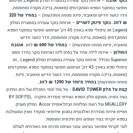
בוקר אהבה
– ארוחת בוקר עשירה במסעדת המלון
Legend
, ושימוש
חופשי במתקני הספא המתקדמים (סאונות, בריכה מקורה ומחוממת,
חדר כושר חדיש ומאובזר, פינת מנוחה והתרגעות) –
במחיר של 320
₪ לזוג.
בוקר פינוק לשניים
– ארוחת בוקר עשירה במסעדת המלון
Legend
זוג טיפולי ספא באורך 45 דק' ושימוש חופשי במתקני הספא
המתקדמים (סאונות, בריכה מקורה ומחוממת, חדר כושר חדיש
ומאובזר, פינת מנוחה והתרגעות) –
במחיר של 690 ₪
לזוג.
אהובת
הסולטן
– אירוח לילה אחד על בסיס לינה וארוחת בוקר בחדר מסוג
Superior
הכולל: ארוחת בוקר עשירה במסעדת המלון
Legend
, זוג
טיפולי ספא באורך 45 דק' ושימוש חופשי במתקני הספא המתקדמים
(סאונות, בריכה מקורה ומחוממת, חדר כושר חדיש ומאובזר, פינת
מנוחה והתרגעות)
במחיר מיוחד של 1290 ₪ לזוג.
קצת על מלון
DAVID TOWER
-
אל מול חופי התכלת של הים התיכון
בעיר נתניה, ממוקם מלון הספא העירוני מסדרת היוקרה
BY SOFITEL
MGALLERY
של רשת המלונות הבינלאומית
Accor
.המלון מעניק
חוויית אירוח מהודרת ואלגנטית בסגנון אירופאי מוקפד ואנין המשולבת
בספא יוקרתי בעיר הנופש הים תיכונית התוססת.
לובי יוקרתי ומפואר בעיצוב עוצר נשימה מכניס את האורחים לעולם