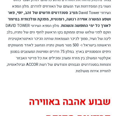
השני בין המסדרונות ועד הגעתם של האורחים לחדרם. מלון הספא
העירוני
David Tower
מציב סטנדרטים חדשים של זהב, יופי, פאר
ושפע המשרה אווירה רגועה, רומנטית, מפנקת ומלכותית במיוחד
לאורך כל ימי החופשה והשהות.
מלון הספא העירוני
DAVID TOWER
הוקם לפני שלוש שנים וממוקם בקו הראשון לחוף הים של נתניה, בלב
ליבה של העיר, סמוך לכיכר העצמאות שהינה הכיכר האינטראקטיבית
הראשונה בישראל ו- 500 מטר משוק נתניה הנחשב לאחד מהשווקים
היפים והססגוניים בארץ. במלון
75
חדרים וסוויטות המעוצבים בסגנון
אקלקטי המשלב בין מזרח ומערב ומכילים את כל פריטי
האבזור
והנוחות בסטנדרטים הגבוהים והנודעים של רשת
ACCOR
הבינלאומית,
לחוויית אירוח מושלמת.
שבוע אהבה באווירה