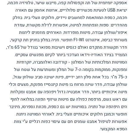
אספקה יומיומית של תה וקפסולות קפה, מייבש שיער, טלוויזיה חכמה,
יציאת
USB
לטעינת מכשירים סלולריים, ארונות אחסון עם תאורה
חכמה, כספת המותאמת למחשבים ניידים, חלוקים ונעלי בית. בחלק
מהחדרים: ספות הנפתחות למיטה, אפשרות לדלת מקשרת, עמדת
איפור/שולחן עבודה, מיטות מופרדות. האורחים מוזמנים ליהנות
משרותי כביסה, אינטרנט
FI-WI
חופשי. חניה במלון בחניון תת קרקעי,
חדר תקשורת מתקדם ואולם כנסים וישיבות מפואר בגודל של 65 מ"ר,
המצויד בציוד האודיו-וידאו העדכני ביותר לקיום מפגשים עסקיים.
הסוויטות המלכותיות של הסולטן - קורדובה ואלהמברה, יוקרתיות
ומפנקות, ממוקמות בקומה ה-7 של המלון ומשתרעות על שטח של
כ-75 מ"ר. בכל אחת סלון רחב ידיים, פינת ישיבה סביב שולחן עגול,
שולחן עבודה, חדר שינה מרווח בו מיטת קינגסייז מפנקת, מצעים וכלי
מיטה איכותיים ביותר, חדר אמבטיה גדול ויפהפה עם אמבט ומקלחת
עם ראש גשם, מרפסת כפולה עם מיטות שיזוף הפונה במלואה לחוף
הים היפהפה של נתניה.
בסוויטות יש גם כספת, מכונת נספרסו, מיניבר
חופשי וכמובן חלוקים איכותיים ונעלי בית.
לאורחי הסוויטה ניתנת
אפשרות לטיפול אמבט שמנים חם עם עיסוי כפות רגליים ע"י צוות
הספא המקצועי.