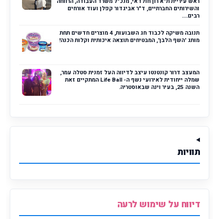
ראש עיריית ת"א רון חולדאי, מנכ"ל משרד העבודה, הרווחה
והשירותים החברתיים, ד"ר אביגדור קפלן ועוד אורחים
רבים....
תנובה משיקה לכבוד חג השבועות, 4 מוצרים חדשים תחת
מותג 'השף הלבן', המבטיחים תוצאה איכותית וקלות הכנה!
המעצב דרור קונטנטו עיצב לדיווה העל זמנית סטלה עמר,
שמלה ייחודית לאירועי נשף ה- Life Ball המתקיים זאת
השנה 25, בעיר וינה שבאוסטריה.
תוויות
דיווח על שימוש לרעה