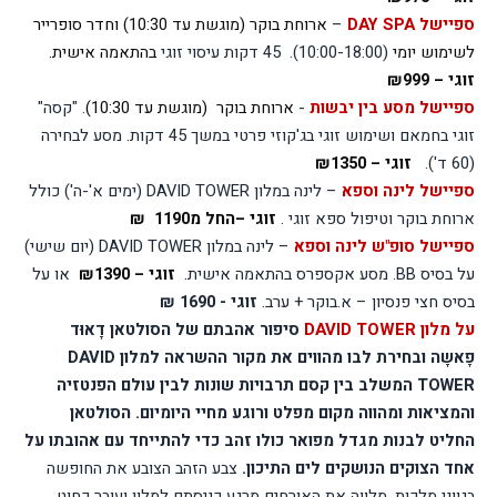
ספיישל
DAY SPA
–
ארוחת בוקר (מוגשת עד 10:30) וחדר סופרייר
לשימוש יומי
(10:00-18:00).
45 דקות עיסוי זוגי
בהתאמה אישית.
זוגי – ₪999
ספיישל מסע בין יבשות
-
ארוחת בוקר
(מוגשת עד 10:30)
. "קסה"
זוגי בחמאם ושימוש זוגי בג'קוזי פרטי במשך 45 דקות. מסע לבחירה
(60 ד').
זוגי – ₪1350
ספיישל לינה וספא
– לינה במלון
DAVID TOWER
(ימים א'-ה') כולל
ארוחת בוקר וטיפול ספא זוגי .
זוגי –החל מ1190
₪
ספיישל סופ"ש לינה וספא
– לינה במלון
DAVID TOWER
(יום שישי)
על בסיס
BB
. מסע אקספרס בהתאמה אישית
.
זוגי – ₪1390
או על
בסיס חצי פנסיון – א.בוקר + ערב.
זוגי - 1690 ₪
על מלון
DAVID TOWER
סיפור אהבתם של הסולטאן דָאוּד
פָאשָה ובחירת לבו מהווים את מקור ההשראה למלון
DAVID
TOWER
המשלב בין קסם תרבויות שונות לבין עולם הפנטזיה
והמציאות ומהווה מקום מפלט ורוגע מחיי היומיום. הסולטאן
החליט לבנות מגדל מפואר כולו זהב כדי להתייחד עם אהובתו על
אחד הצוקים הנושקים לים התיכון.
צבע הזהב הצובע את החופשה
בגווני מלכות, מלווה את האורחים מרגע כניסתם למלון ועובר כחוט