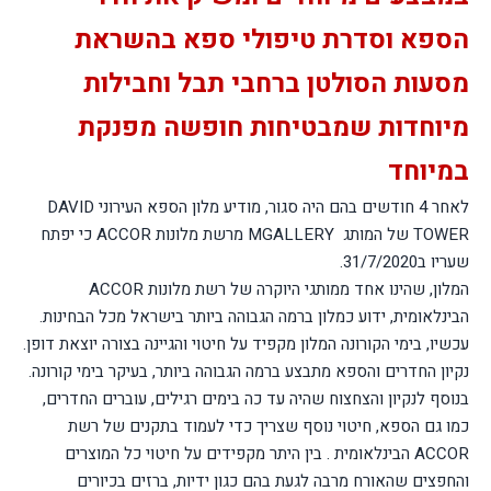
הספא וסדרת טיפולי ספא בהשראת
מסעות הסולטן ברחבי תבל וחבילות
מיוחדות שמבטיחות חופשה מפנקת
במיוחד
לאחר 4 חודשים בהם היה סגור, מודיע מלון הספא העירוני
DAVID
TOWER
של המותג
MGALLERY
מרשת מלונות
ACCOR
כי יפתח
שעריו ב31/7/2020.
המלון, שהינו אחד ממותגי היוקרה של רשת מלונות
ACCOR
הבינלאומית, ידוע כמלון ברמה הגבוהה ביותר בישראל מכל הבחינות.
עכשיו, בימי הקורונה המלון מקפיד על חיטוי והגיינה בצורה יוצאת דופן.
נקיון החדרים והספא מתבצע ברמה הגבוהה ביותר, בעיקר בימי קורונה.
בנוסף לנקיון והצחצוח שהיה עד כה בימים רגילים, עוברים החדרים,
כמו גם הספא, חיטוי נוסף שצריך כדי לעמוד בתקנים של רשת
ACCOR
הבינלאומית .
בין היתר מקפידים על חיטוי כל המוצרים
והחפצים שהאורח מרבה לגעת בהם כגון ידיות, ברזים בכיורים