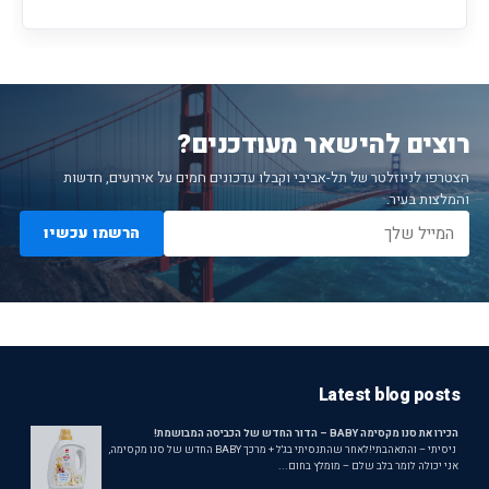
רוצים להישאר מעודכנים?
הצטרפו לניוזלטר של תל-אביבי וקבלו עדכונים חמים על אירועים, חדשות
והמלצות בעיר.
הרשמו עכשיו
Latest blog posts
הכירו את סנו מקסימה BABY – הדור החדש של הכביסה המבושמת!
ניסיתי – והתאהבתי!לאחר שהתנסיתי בג'ל + מרכך BABY החדש של סנו מקסימה,
אני יכולה לומר בלב שלם – מומלץ בחום...