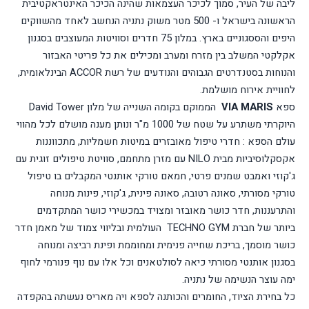
ליבה של העיר, סמוך לכיכר העצמאות שהינה הכיכר האינטראקטיבית
הראשונה בישראל ו- 500 מטר משוק נתניה הנחשב לאחד מהשווקים
היפים והססגוניים בארץ. במלון
75
חדרים וסוויטות המעוצבים בסגנון
אקלקטי המשלב בין מזרח ומערב ומכילים את כל פריטי
האבזור
והנוחות בסטנדרטים הגבוהים והנודעים של רשת
ACCOR
הבינלאומית,
לחוויית אירוח מושלמת.
ספא
VIA MARIS
הממוקם בקומה השנייה של מלון
David Tower
היוקרתי משתרע על שטח של 1000 מ"ר ונותן מענה מושלם לכל מהווי
עולם הספא : חדרי טיפול מאובזרים במיטות חשמליות, מתכווננות
אקסקלוסיביות מבית
NILO
עם מזרן מתחמם, סוויטת טיפולים זוגית עם
ג'קוזי ואמבט שמנים פרטי, חמאם טורקי אותנטי המקבלים בו טיפול
טורקי מסורתי, סאונה רטובה, סאונה פינית, ג'קוזי, פינות מנוחה
והתרעננות, חדר כושר מאובזר ומצויד במכשירי כושר המתקדמים
ביותר של חברת
TECHNO GYM
העולמית ובליווי צמוד של מאמן חדר
כושר מוסמך, בריכת שחייה פנימית ומחוממת ופינת רביצה ומנוחה
בסגנון אותנטי מסורתי כיאה לסולטאנים וכל אלו עם נוף פנורמי לחוף
ימה עוצר הנשימה של נתניה.
כל בחירת הציוד, החומרים והכותנה לספא ויה מאריס נעשתה בהקפדה