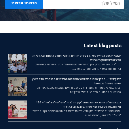
הרשמו עכשיו
Latest blog posts
"התגלית של הקיץ": 1,700 צעירים יהודים מרחבי העולם התאחדו באמפי תל
אביב והביעו אמון בישראל!
מנכ"ל תגלית, גידי מרק, ציין כי מאז תחילת המלחמה הגיעו לישראל באמצעות
הארגון יותר מ־60 אלף משתתפים, מתנדב...
"צו קיפול" – מהלך ההתנדבות עבור משפחות המילואים מתנדבים מכל הארץ
יסייעו בטיפול בכביסה!
בזמן שאלפי משפחות מתמודדות עם שגרת חיים מאתגרת בעקבות שירות
המילואים הממושך, מיזם "צו קיפול" מזמין את ...
בנק הפועלים פותח את ההרשמה לקרן המלגות "פועלים להצלחה" – 120
מלגות בסך 10,000 ₪ לסטודנטים ברחבי הארץ!!!
שנה שמינית ברציפות: בנק הפועלים מכריז על פתיחת ההרשמה לקרן המלגות
"פועלים להצלחה", במסגרתה יע...