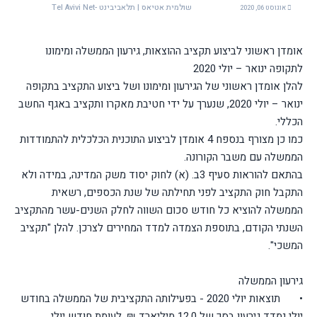
שולמית אטיאס | תלאביבינט -Tel Avivi Net
אוגוסט 06, 2020
אומדן ראשוני לביצוע תקציב ההוצאות, גירעון הממשלה ומימונו
לתקופה ינואר – יולי 2020
להלן אומדן ראשוני של הגירעון ומימונו ושל ביצוע התקציב בתקופה
ינואר – יולי 2020, שנערך על ידי חטיבת מאקרו ותקציב באגף החשב
הכללי.
כמו כן מצורף בנספח 4 אומדן לביצוע התוכנית הכלכלית להתמודדות
הממשלה עם משבר הקורונה.
בהתאם להוראות סעיף 3ב. (א) לחוק יסוד משק המדינה, במידה ולא
התקבל חוק התקציב לפני תחילתה של שנת הכספים, רשאית
הממשלה להוציא כל חודש סכום השווה לחלק השנים-עשר מהתקציב
השנתי הקודם, בתוספת הצמדה למדד המחירים לצרכן. להלן "תקציב
המשכי".
גירעון הממשלה
•
תוצאות יולי 2020 - בפעילותה התקציבית של הממשלה בחודש
יולי נמדד גירעון בסך של 12.0 מיליארד ₪, לעומת חודש יולי