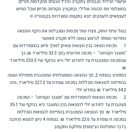
שיעורי הגידול הגבוהים בתקציב הרגיל נובעים מהקדמות תזרים
בתשלומי מס הכנסה שלילי, ובתקציב הקורונה מכיוון שכל הסיוע
לעצמאים ולעסקים יוצא בתקנות המוגדרות בקטגוריה זו.
בשל שינוי החוק, נוצרו שתי מכסות המגבילות את היקף ההוצאה
החודשי המותר לביצוע בשנה ללא תקציב מאושר:
1.
מכסת הוצאה בגין הוצאות שאינן לצורך סיוע בהתמודדות עם
"משבר הקורונה" – מכסה חודשית בסך 33.3 מיליארד ₪, כך
שהמכסה המצטברת עד לחודש יולי היא בהיקף של 233.5 מיליארד
₪.
כמפורט בנספח 2, סך ההוצאה הממשלתית המצטברת מתחילת השנה
בהתייחס להוצאות הנכללות במכסה עומדת על 227.2 מיליארד, מזה
34.2 מיליארד ₪ בחודש יולי.
2.
מכסת הוצאות להתמודדות עם "משבר הקורונה" – המכסה
מצטברת עד לחודש יולי להוצאות בגין המשבר היא בהיקף של 35.1
מיליארד ₪. סך ההוצאה המצטברת בהתייחס להוצאות הנכללות
במכסה זו עומדת על 22.6 מיליארד ₪. בנספח 4 ניתן למצוא הרחבה
בדבר התפלגות הביצועים וחלוקת התקצוב.