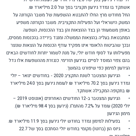
אשתקד בו נמדד גירעון תקציבי בסך של 2.0 מיליארד ₪.
החל מחודש מרץ החלו להתבטא ההשפעות של משבר הקורונה על
המשק הישראלי ועל הפעילות התקציבית. משבר הקורונה משפיע
באופן משמעותי הן בצד ההוצאות והן בצד ההכנסות, השפעה
המתבטאת בעליה בהוצאות הממשלה ומנגד בירידה בהכנסות ממסים,
ובכך שהביטוח הלאומי אינו מפקיד עודף הכנסות על הוצאות שנוצר
מפעילותו עד לסוף חודש יולי, על מנת לשמור יתרות לחודשים הבאים
בהם צפוי המוסד לסיים בגירעון תזרימי. כנגזרת מההשפעות אלו גדל
הגירעון למימון כפי שיפורט בהמשך.
•
הגירעון המצטבר לשנת התקציב 2020 - בחודשים ינואר – יולי
נמדד גירעון בסך 70.2 מיליארד ₪ לעומת גירעון בסך 24.0 מיליארד
₪ בתקופה המקבילה אשתקד.
•
הגירעון המצטבר ב-12 החודשים האחרונים (אוגוסט 2019 –
יולי 2020) עומד על 7.2% מהתמ"ג (גירעון בסך 98.4 מיליארד ₪).
מימון הגירעון
•
בפעילות למימון נמדד בחודש יולי גירעון בסך 11.9 מיליארד ₪.
•
גיוס הון (ברוטו) מקומי בחודש יולי הסתכם בסך של 22.7