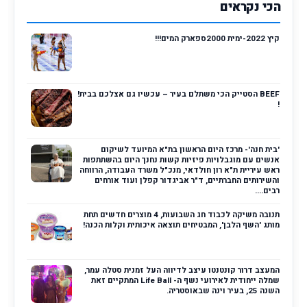
הכי נקראים
קיץ 2022-ימית 2000ספארק המים!!!
BEEF הסטייק הכי משתלם בעיר – עכשיו גם אצלכם בבית!
!
'בית חנה'- מרכז היום הראשון בת"א המיועד לשיקום
אנשים עם מוגבלויות פיזיות קשות נחנך היום בהשתתפות
ראש עיריית ת"א רון חולדאי, מנכ"ל משרד העבודה, הרווחה
והשירותים החברתיים, ד"ר אביגדור קפלן ועוד אורחים
רבים....
תנובה משיקה לכבוד חג השבועות, 4 מוצרים חדשים תחת
מותג 'השף הלבן', המבטיחים תוצאה איכותית וקלות הכנה!
המעצב דרור קונטנטו עיצב לדיווה העל זמנית סטלה עמר,
שמלה ייחודית לאירועי נשף ה- Life Ball המתקיים זאת
השנה 25, בעיר וינה שבאוסטריה.