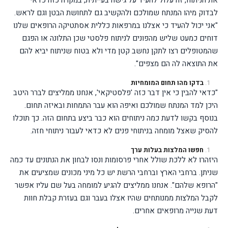
את הניתוח, זה עלול להעיד על גישה בעייתית, במקרה כזה כדאי
לבדוק מיהו המנתח שמולכם ולהקשיב גם לתחושת הבטן וגם לראש.
"אני יכול להעיד כי אצלנו במרפאות כללית אסתטיקה הרופאים שלנו
דוחים כמעט שליש מהפונים לניתוח פלסטי שכן התלונה או הפגם
שהמטופלים רצו לתקן נחשב קטן מדי ולא בטוח שניתוח יביא להם
את התוצאה לה הם מצפים".
בדקו מהו תחום המומחיות
"כדאי להבין כי אין דבר כזה 'פלסטיקאי', אנחנו ממליצים לברר היטב
היכן למד המנתח שמולכם ואיפה הוא עבר התמחות ובאיזה תחום.
בנוסף בקשו לדעת כמה ניתוחים הוא כבר ביצע בתחום הזה. כך תוכלו
להסיק שאצל מומחה בניתוחי פנים לא כדאי לעבור ניתוחי חזה.
חפשו המלצות בעלות ערך
היזהרו לא ללכת שולל אחרי פרסומות ונסו לבחון את הנתונים עד כמה
שניתן. ברחבי הארץ וברחבי הרשת יש כל מיני מכונים שמציעים את
"הרופא שלהם". אנחנו ממליצים להגיע למומחה בעל שם עליו אפשר
לקבל המלצות ממנותחים שהיו אצלו בעבר וגם בעזרת קבלת חוות
דעת שנייה מרופאים אחרים.