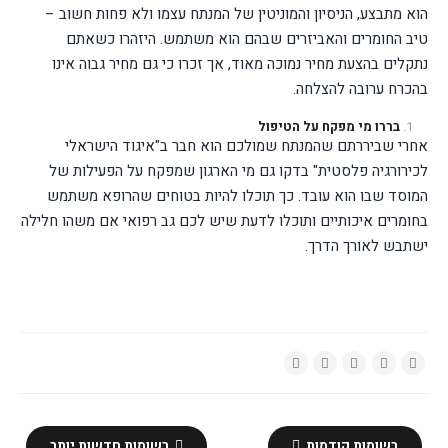
הוא מתבצע, הניסיון והמוניטין של המנתח עצמו ולא פחות חשוב –
טיב החומרים והאביזרים שבהם הוא משתמש. היזהרו כשאתם
נתקלים בהצעת מחיר נמוכה מאוד, אך זכרו כי גם מחיר גבוה אינו
בהכרח ערובה להצלחה.
בררו מי מפקח על הטיפול
אחרי שביררתם שהמנתח שמולכם הוא חבר ב"איגוד הישראלי
לכירורגיה פלסטית" בדקו גם מי הארגון שמפקח על הפעילות של
המוסד שבו הוא עובד. כך תוכלו להיות בטוחים שהרופא משתמש
בחומרים איכותיים ותוכלו לדעת שיש לכם גב רפואי אם משהו חלילה
ישתבש לאורך הדרך.
רשומות קודמות
רשומות חדשות יותר