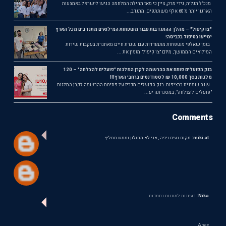
מנכ"ל תגלית, גידי מרק, ציין כי מאז תחילת המלחמה הגיעו לישראל באמצעות
הארגון יותר מ־60 אלף משתתפים, מתנדב...
"צו קיפול" – מהלך ההתנדבות עבור משפחות המילואים מתנדבים מכל הארץ
יסייעו בטיפול בכביסה!
בזמן שאלפי משפחות מתמודדות עם שגרת חיים מאתגרת בעקבות שירות
המילואים הממושך, מיזם "צו קיפול" מזמין את ...
בנק הפועלים פותח את ההרשמה לקרן המלגות "פועלים להצלחה" – 120
מלגות בסך 10,000 ₪ לסטודנטים ברחבי הארץ!!!
שנה שמינית ברציפות: בנק הפועלים מכריז על פתיחת ההרשמה לקרן המלגות
"פועלים להצלחה", במסגרתה יע...
Comments
miki at:
מקום נעים ויפה , אני לא מחולון וממש ממליץ
Nika:
רעיונות למתנות נחמדות
Anex