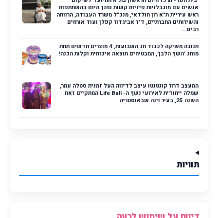
'בית חנה'- מרכז היום הראשון בת"א המיועד לשיקום
אנשים עם מוגבלויות פיזיות קשות נחנך היום בהשתתפות
ראש עיריית ת"א רון חולדאי, מנכ"ל משרד העבודה, הרווחה
והשירותים החברתיים, ד"ר אביגדור קפלן ועוד אורחים
רבים....
תנובה משיקה לכבוד חג השבועות, 4 מוצרים חדשים תחת
מותג 'השף הלבן', המבטיחים תוצאה איכותית וקלות הכנה!
המעצב דרור קונטנטו עיצב לדיווה העל זמנית סטלה עמר,
שמלה ייחודית לאירועי נשף ה- Life Ball המתקיים זאת
השנה 25, בעיר וינה שבאוסטריה.
תוויות
דיווח על שימוש לרעה