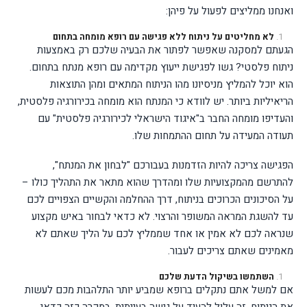
ואנחנו ממליצים לפעול על פיהן:
לא מחליטים על ניתוח ללא פגישה עם רופא מומחה בתחום
הגעתם למסקנה שאפשר לפתור את הבעיה שלכם רק באמצעות
ניתוח פלסטי? גשו לפגישת ייעוץ מקדימה עם רופא מנתח בתחום.
הוא יוכל להמליץ מניסיונו מהו הניתוח המתאים ומהן התוצאות
הריאיליות ביותר. יש לוודא כי המנתח הוא מומחה בכירורגיה פלסטית,
והעדיפו מומחה החבר ב"איגוד הישראלי לכירורגיה פלסטית" עם
תעודה המעידה על תחום ההתמחות שלו.
הפגישה צריכה להיות הזדמנות בעבורכם "לבחון את המנתח",
להתרשם מהמקצועיות שלו ומהדרך שהוא מתאר את התהליך כולו –
על הסיכונים הכרוכים בניתוח, דרך ההחלמה והקשיים הצפויים לכם
עד להשגת המראה המשופר והרצוי. לא כדאי לבחור באיש מקצוע
שנראה לכם לא אמין או אחד שממליץ לכם על הליך שאתם לא
מאמינים שאתם צריכים לעבור.
השתמשו בשיקול הדעת שלכם
אם למשל אתם נתקלים ברופא שמביע יותר התלהבות מכם לעשות