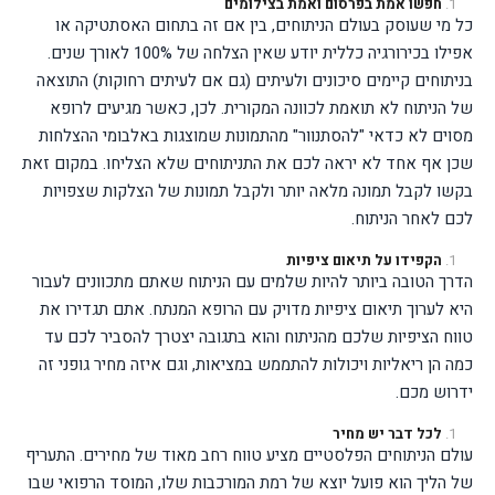
חפשו אמת בפרסום ואמת בצילומים
כל מי שעוסק בעולם הניתוחים, בין אם זה בתחום האסתטיקה או
אפילו בכירורגיה כללית יודע שאין הצלחה של 100% לאורך שנים.
בניתוחים קיימים סיכונים ולעיתים (גם אם לעיתים רחוקות) התוצאה
של הניתוח לא תואמת לכוונה המקורית. לכן, כאשר מגיעים לרופא
מסוים לא כדאי "להסתנוור" מהתמונות שמוצגות באלבומי ההצלחות
שכן אף אחד לא יראה לכם את התניתוחים שלא הצליחו. במקום זאת
בקשו לקבל תמונה מלאה יותר ולקבל תמונות של הצלקות שצפויות
לכם לאחר הניתוח.
הקפידו על תיאום ציפיות
הדרך הטובה ביותר להיות שלמים עם הניתוח שאתם מתכוונים לעבור
היא לערוך תיאום ציפיות מדויק עם הרופא המנתח. אתם תגדירו את
טווח הציפיות שלכם מהניתוח והוא בתגובה יצטרך להסביר לכם עד
כמה הן ריאליות ויכולות להתממש במציאות, וגם איזה מחיר גופני זה
ידרוש מכם.
לכל דבר יש מחיר
עולם הניתוחים הפלסטיים מציע טווח רחב מאוד של מחירים. התעריף
של הליך הוא פועל יוצא של רמת המורכבות שלו, המוסד הרפואי שבו