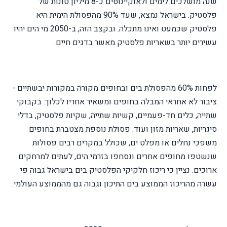
שנה מושלכים לימים ולאוקיינוסים כ-8 מיליון טונות של
פלסטיק. בישראל נמצא, שעד 90% מהפסולת הימית היא
פלסטיק שכמעט ואינו מתכלה. ובקצב הזה, ב-2050 מי הים יהיו
עשירים יותר בשאריות פלסטיק מאשר בדגים חיים.
לפחות 60% מהפסולת בים ובחופים מקורה במקורות יבשתיים -
ציבור לא אחראי המבלה בחופים ומשאיר אחריו לכלוך: בקבוקי
שתייה, כלים חד-פעמיים, קשיות שתייה, שקיות פלסטיק, בדלי
סיגריות, שאריות מזון ועוד. פסולת נוספת מצטברת בחופים
משפכי נחלים או מפלט ים, שכולל במקרים רבים פסולות
שנשטפו מחופים אחרים ונסחפו בזרמי הים, לעתים למרחקים
ארוכים. נציין כי ריכוז חלקיקי הפלסטיק בים בישראל גבוה פי
עשרה מהריכוז הממוצע בים התיכון וגבוה גם מהממוצע העולמי.