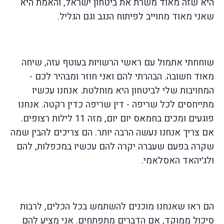
היא שזה מאוד משרת את ביטחון ישראל, והאמת היא
שאני מאוד מחוייב לפיתוח הנגב וגם הגליל.
שוחחתי אתמול עם ראשי הרשויות בעוטף עזה, שיחה
מאוד חשובה. הבהרתי להם ואני חוזר ומבהיר לכם -
המחויבות שלי לביטחון היא מוחלטת. אנחנו עכשיו
מתייחסים לכל שריפה - דין שריפה כדין רקטה. אנחנו
פוגעים ומכים בחמאס יום יום, מזה 11 לילות רצופים.
אם צריך אנחנו נעשה הרבה יותר. הם צריכים להבין שמה
שקרה בפעם שעברה יקרה להם עכשיו במכפלות, להם
ולג׳יהאד האסלאמי.
הם ראו שאנחנו מוכנים להשתמש בכל הכלים, לרבות
סיכול ממוקד, אם הדברים מתפתחים. אני מציע להם