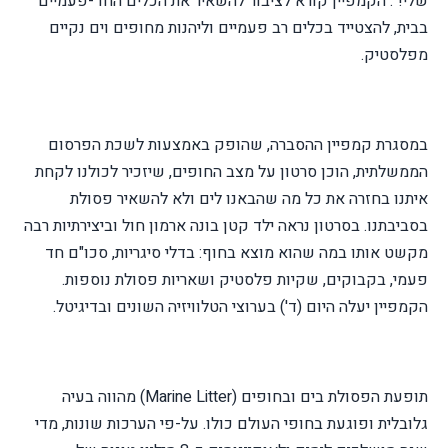
שלי!". הקמפיין קורא לציבור להשאיר את הכלים החד-פעמיים
בבית, להצטייד בכלים רב פעמיים וליהנות מחופים וים נקיים
מפלסטיק.
במסגרת קמפיין ההסברה, שהופק באמצעות לשכת הפרסום
הממשלתית, הוכן סרטון על מצב החופים, שיזכיר לכולנו לקחת
איתנו בחזרה את כל מה שהבאנו לים ולא להשאיר פסולת
בסביבתנו. בסרטון נראה ילד קטן בונה ארמון חול וביצירתיות רבה
מקשט אותו במה שהוא מוצא בחוף: בדלי סיגריות, סכו"ם חד
פעמי, בקבוקים, שקיות פלסטיק ושאריות פסולת נוספות.
הקמפיין יעלה היום (ד') בערוצי הטלוויזיה השונים ובדיגיטל.
תופעת הפסולת בים ובחופים (
Marine Litter
) מהווה בעיה
גלובלית ופוגעת בחופי העולם כולו. על-פי הערכות שונות, מדי