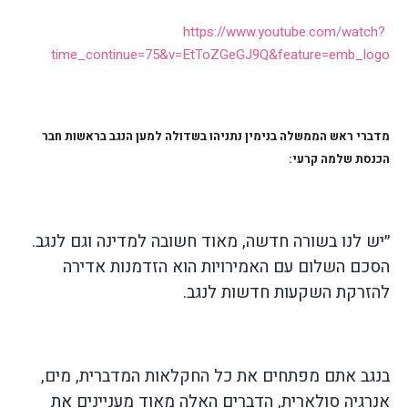
https://www.youtube.com/watch?
time_continue=75&v=EtToZGeGJ9Q&feature=emb_logo
מדברי ראש הממשלה בנימין נתניהו בשדולה למען הנגב בראשות חבר
הכנסת שלמה קרעי:
״יש לנו בשורה חדשה, מאוד חשובה למדינה וגם לנגב.
הסכם השלום עם האמירויות הוא הזדמנות אדירה
להזרקת השקעות חדשות לנגב.
בנגב אתם מפתחים את כל החקלאות המדברית, מים,
אנרגיה סולארית, הדברים האלה מאוד מעניינים את