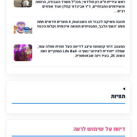
ראש עיריית ת"א רון חולדאי, מנכ"ל משרד העבודה, הרווחה
והשירותים החברתיים, ד"ר אביגדור קפלן ועוד אורחים
רבים....
תנובה משיקה לכבוד חג השבועות, 4 מוצרים חדשים תחת
מותג 'השף הלבן', המבטיחים תוצאה איכותית וקלות הכנה!
המעצב דרור קונטנטו עיצב לדיווה העל זמנית סטלה עמר,
שמלה ייחודית לאירועי נשף ה- Life Ball המתקיים זאת
השנה 25, בעיר וינה שבאוסטריה.
תוויות
דיווח על שימוש לרעה