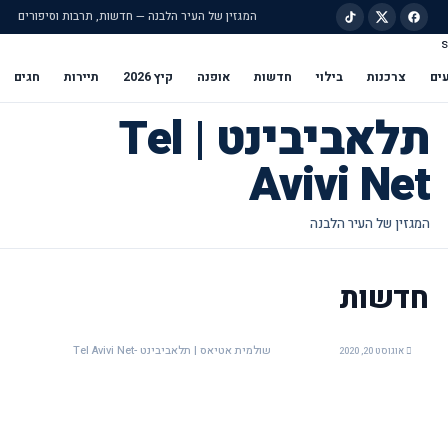
המגזין של העיר הלבנה — חדשות, תרבות וסיפורים
s
ילוג לתוכן הראשי
ים
צרכנות
בילוי
חדשות
אופנה
קיץ 2026
תיירות
חגים
תלאביבינט | Tel
Avivi Net
חדשות
שולמית אטיאס | תלאביבינט -Tel Avivi Net
אוגוסט 20, 2020