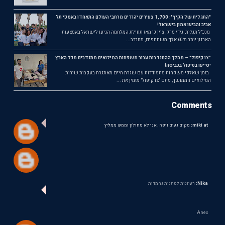
"התגלית של הקיץ": 1,700 צעירים יהודים מרחבי העולם התאחדו באמפי תל
אביב והביעו אמון בישראל!
מנכ"ל תגלית, גידי מרק, ציין כי מאז תחילת המלחמה הגיעו לישראל באמצעות
הארגון יותר מ־60 אלף משתתפים, מתנדב...
"צו קיפול" – מהלך ההתנדבות עבור משפחות המילואים מתנדבים מכל הארץ
יסייעו בטיפול בכביסה!
בזמן שאלפי משפחות מתמודדות עם שגרת חיים מאתגרת בעקבות שירות
המילואים הממושך, מיזם "צו קיפול" מזמין את ...
Comments
miki at:
מקום נעים ויפה , אני לא מחולון וממש ממליץ
Nika:
רעיונות למתנות נחמדות
Anex