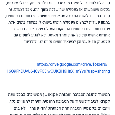
קשה לנו לחשוב על מצב כמו בסרטון שבו ילד משחק בבדלי סיגריות,
בכלים משומשים או בפסולת שהושלכה בחוף הים, אבל לצערנו, זה
קורה. המשרד להגנת הסביבה מוביל שינוי משמעותי בחופים הפתוחים,
במגוון פעולות לצמצום הפסולת הימית בישראל. במיוחד בימים אלה,
שבהם חופי הים הפתוחים הם מקום המפלט של הציבור, נדרשת
אחריות אישית של כל אחת ואחד מאיתנו, לא להגיע לחופים עם
פלסטיק חד-פעמי וכן להשאיר חופים נקיים לנו ולילדינו"
https://drive.google.com/
drive/folders/
16Q9FhDUvU648yFC3iwOUKBH6HnX_
mYys?usp=sharing
המשרד להגנת הסביבה ועמותת אקואושן ממשיכים כבכל שנה
לקרוא לציבור לשמור על הסביבה החופית והימית למען ים נקי,
ויוצאים בקמפיין הסברה תחת הכותרת: "חד-פעמי – לא בים