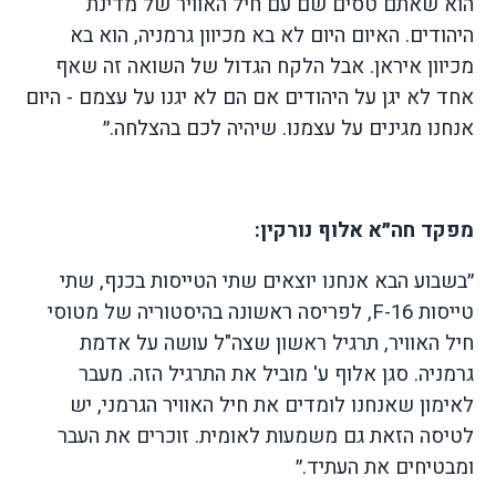
הוא שאתם טסים שם עם חיל האוויר של מדינת
היהודים. האיום היום לא בא מכיוון גרמניה, הוא בא
מכיוון איראן. אבל הלקח הגדול של השואה זה שאף
אחד לא יגן על היהודים אם הם לא יגנו על עצמם - היום
אנחנו מגינים על עצמנו. שיהיה לכם בהצלחה.״
מפקד חה״א אלוף נורקין:
״בשבוע הבא אנחנו יוצאים שתי הטייסות בכנף, שתי
טייסות
F-16
, לפריסה ראשונה בהיסטוריה של מטוסי
חיל האוויר, תרגיל ראשון שצה"ל עושה על אדמת
גרמניה. סגן אלוף ע' מוביל את התרגיל הזה. מעבר
לאימון שאנחנו לומדים את חיל האוויר הגרמני, יש
לטיסה הזאת גם משמעות לאומית. זוכרים את העבר
ומבטיחים את העתיד.״