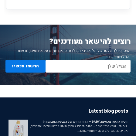
רוצים להישאר מעודכנים?
הצטרפו לניוזלטר של תל-אביבי וקבלו עדכונים חמים על אירועים, חדשות
והמלצות בעיר.
הרשמו עכשיו
Latest blog posts
הכירו את סנו מקסימה BABY – הדור החדש של הכביסה המבושמת!
ניסיתי – והתאהבתי!לאחר שהתנסיתי בג'ל + מרכך BABY החדש של סנו מקסימה,
אני יכולה לומר בלב שלם – מומלץ בחום...