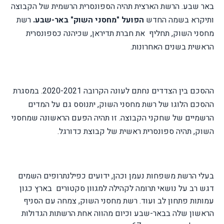
באר שבע. הרשת הארצית תהיה הספונסרית הרשמית של הקבוצה
ותיקרא בשמה החדש
הפועל "מחסני השוק" באר-שבע.
רשת
מחסני השוק, תחליף את חברת תדיראן, שכיהנה כספונסרית
הראשית בשנים האחרונות.
ההסכם בין הצדדים נחתם לעונה הקרובה 2020-2021. במסגרת
ההסכם הלוגו של רשת מחסני השוק, יתנוסס גם על המדים
הרשמיים של שחקני הקבוצה. זו תהיה הפעם הראשונה שמחסני
השוק, תהיה ספונסרית ראשית של קבוצת כדורגל.
בעלי הרשת משפחות נעמן וכהן, ידועים כפילנתרופים השמים
דגש רב על נושאי תרומה לקהילה למגוון סקטורים בארץ כגון
עמותות פתחון לב ועוד. רשת מחסני השוק, צמחה עם הסניף
הראשון שלה בבאר-שבע וכיום מהווה אחת הרשתות הגדולות