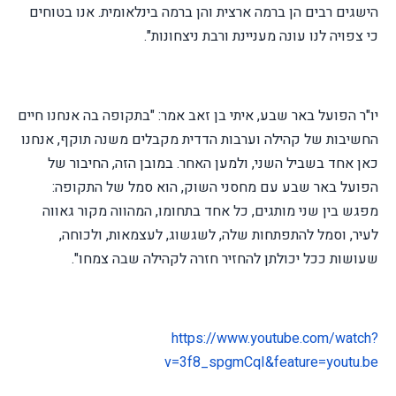
הישגים רבים הן ברמה ארצית והן ברמה בינלאומית. אנו בטוחים
כי צפויה לנו עונה מעניינת ורבת ניצחונות".
יו"ר הפועל באר שבע, איתי בן זאב אמר: "בתקופה בה אנחנו חיים
החשיבות של קהילה וערבות הדדית מקבלים משנה תוקף, אנחנו
כאן אחד בשביל השני, ולמען האחר. במובן הזה, החיבור של
הפועל באר שבע עם מחסני השוק, הוא סמל של התקופה:
מפגש בין שני מותגים, כל אחד בתחומו, המהווה מקור גאווה
לעיר, וסמל להתפתחות שלה, לשגשוג, לעצמאות, ולכוחה,
שעושות ככל יכולתן להחזיר חזרה לקהילה שבה צמחו".
https://www.youtube.com/watch?
v=3f8_spgmCqI&feature=youtu.be