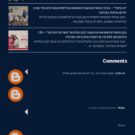
"צו קיפול" – מהלך ההתנדבות עבור משפחות המילואים מתנדבים מכל הארץ
יסייעו בטיפול בכביסה!
בזמן שאלפי משפחות מתמודדות עם שגרת חיים מאתגרת בעקבות שירות
המילואים הממושך, מיזם "צו קיפול" מזמין את ...
בנק הפועלים פותח את ההרשמה לקרן המלגות "פועלים להצלחה" – 120
מלגות בסך 10,000 ₪ לסטודנטים ברחבי הארץ!!!
שנה שמינית ברציפות: בנק הפועלים מכריז על פתיחת ההרשמה לקרן המלגות
"פועלים להצלחה", במסגרתה יע...
Comments
miki at:
מקום נעים ויפה , אני לא מחולון וממש ממליץ
Nika:
רעיונות למתנות נחמדות
Anex