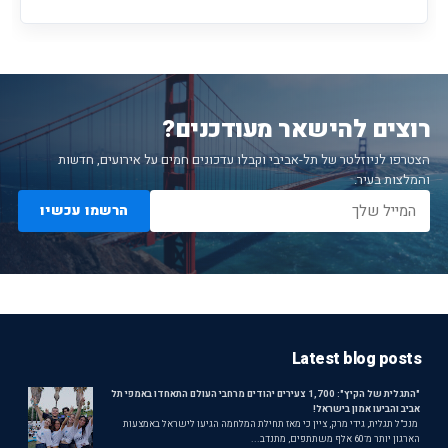
רוצים להישאר מעודכנים?
הצטרפו לניוזלטר של תל-אביבי וקבלו עדכונים חמים על אירועים, חדשות
והמלצות בעיר.
הרשמו עכשיו
Latest blog posts
"התגלית של הקיץ": 1,700 צעירים יהודים מרחבי העולם התאחדו באמפי תל
אביב והביעו אמון בישראל!
מנכ"ל תגלית, גידי מרק, ציין כי מאז תחילת המלחמה הגיעו לישראל באמצעות
הארגון יותר מ־60 אלף משתתפים, מתנדב...