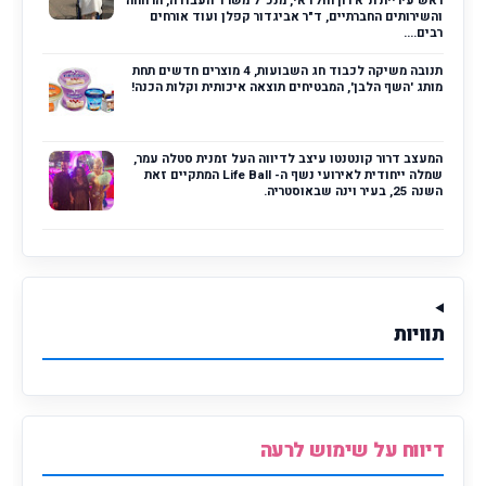
ראש עיריית ת"א רון חולדאי, מנכ"ל משרד העבודה, הרווחה
והשירותים החברתיים, ד"ר אביגדור קפלן ועוד אורחים
רבים....
תנובה משיקה לכבוד חג השבועות, 4 מוצרים חדשים תחת
מותג 'השף הלבן', המבטיחים תוצאה איכותית וקלות הכנה!
המעצב דרור קונטנטו עיצב לדיווה העל זמנית סטלה עמר,
שמלה ייחודית לאירועי נשף ה- Life Ball המתקיים זאת
השנה 25, בעיר וינה שבאוסטריה.
תוויות
דיווח על שימוש לרעה