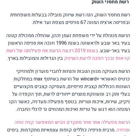
רשת מחסני השוק
רשת מחסני השוק, הנה רשת שיווק מובילה בבעלות משפחתית
ובפריסה ארצית המונה 67 סניפים מצפת ועד אילת.
הרשת מנוהלת על ידי משפחת נעמן וכהן, שהחלה ממכולת קטנה
בעיר באר שבע ולראשונה בשנת 1996 חנכה את סניפה הראשון
בעיר באר-שבע.
בשנת 2019 רכשה הרשת את פעילותה של רשת
קו-אופ ובכך הפכה לרשת השיווק
בין הגדולות והמובילות בארץ.
הרשת מעניקה מגוון הטבות והנחות לחברי מועדון ולמחזיקי
כרטיס האשראי
wincard+
של הרשת בשיתוף
max
במחלקות
השונות הכוללות קצבית פרימיום, מעסיקה קצבים מקצועיים
בעלי ותק רב ומשווקת מוצרים ייחודים לרשת, תוך הקפדה על
ניקיון, שירות, איכות וטריות. בנוסף מפעילה מעדניה, כאשר הקו
המנחה הוא דגש על טריות ואיכות המהווים נר לרגלי החברה.
הרשת מפעילה אתר סחר מתקדם ונגיש המאפשר קניה נוחה
ומהירה
. מרבית סניפיה כוללים קופות עצמאיות מתקדמות. בימים