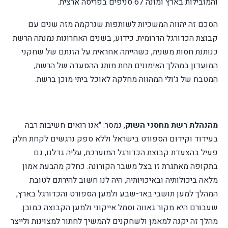
והמובילות בארץ ומונה 67 סניפים בפריסה ארצית.
הסכם זה יהווה המשכיות לשותפות שנרקמה מזה שנים עם
קבוצת הכדורגל הדרומית. כידוע, בשנים האחרונות נמנתה הרשת
כנותנת חסות משנית, כשהייתה אחראית על הזנתם של שחקני
המועדון במהלך האימונים תחת מותג ההסעדה של הרשת,
המטבח של ג'ולי המהווה מחלקה לאוכל ביתי מוכן ברשת.
מהנהלת רשת מחסני השוק
, נמסר: "אנו רואים חשיבות רבה
בעידוד וקידום הספורט בישראל וללא ספק נרגשים לקחת חלק
פעיל בהצעדת קבוצת הכדורגל המוערכת, עליה גדלנו, גם
בתקופה מאתגרת זו בצל משבר הקורונה. כחלק מהבעת אמון
מלאה ביכולותיה ובאיכויותיה, היה לנו חשוב להירתם לטובת
המהלך למען תושבי באר-שבע ולמען הספורט והכדורגל בארץ,
שעבורם היא מקור גאווה וסמל אייקוני ולמען הקבוצה כמובן.
מהלך זה יקנה למאמן ולשחקנים להמשיך לחתור למצוינות ולייצר