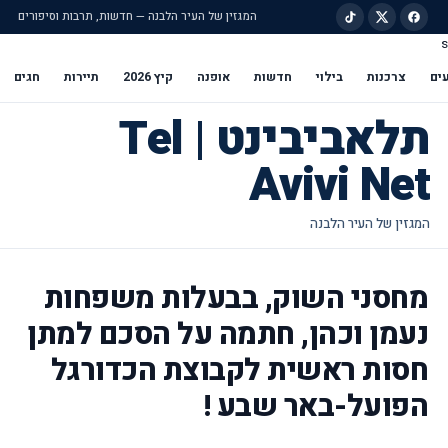
המגזין של העיר הלבנה — חדשות, תרבות וסיפורים
s
ילוג לתוכן הראשי
ים
צרכנות
בילוי
חדשות
אופנה
קיץ 2026
תיירות
חגים
תלאביבינט | Tel
Avivi Net
מחסני השוק, בבעלות משפחות
נעמן וכהן, חתמה על הסכם למתן
חסות ראשית לקבוצת הכדורגל
הפועל-באר שבע !