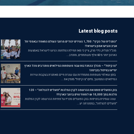
Latest blog posts
"התגלית של הקיץ": 1,700 צעירים יהודים מרחבי העולם התאחדו באמפי תל
אביב והביעו אמון בישראל!
מנכ"ל תגלית, גידי מרק, ציין כי מאז תחילת המלחמה הגיעו לישראל באמצעות
הארגון יותר מ־60 אלף משתתפים, מתנדב...
"צו קיפול" – מהלך ההתנדבות עבור משפחות המילואים מתנדבים מכל הארץ
יסייעו בטיפול בכביסה!
בזמן שאלפי משפחות מתמודדות עם שגרת חיים מאתגרת בעקבות שירות
המילואים הממושך, מיזם "צו קיפול" מזמין את ...
בנק הפועלים פותח את ההרשמה לקרן המלגות "פועלים להצלחה" – 120
מלגות בסך 10,000 ₪ לסטודנטים ברחבי הארץ!!!
שנה שמינית ברציפות: בנק הפועלים מכריז על פתיחת ההרשמה לקרן המלגות
"פועלים להצלחה", במסגרתה יע...