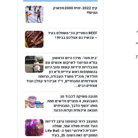
קיץ 2022-ימית 2000ספארק
המים!!!
BEEF הסטייק הכי משתלם בעיר
– עכשיו גם אצלכם בבית! !
ת
'בית חנה'- מרכז היום הראשון
בת"א המיועד לשיקום אנשים עם
מוגבלויות פיזיות קשות נחנך היום
בהשתתפות ראש עיריית ת"א רון
חולדאי, מנכ"ל משרד העבודה, הרווחה
והשירותים החברתיים, ד"ר אביגדור קפלן ועוד
אורחים רבים....
תנובה משיקה לכבוד חג
השבועות, 4 מוצרים חדשים תחת
מותג 'השף הלבן', המבטיחים
תוצאה איכותית וקלות הכנה!
המעצב דרור קונטנטו עיצב לדיווה
העל זמנית סטלה עמר, שמלה
ייחודית לאירועי נשף ה- Life Ball
המתקיים זאת השנה 25, בעיר