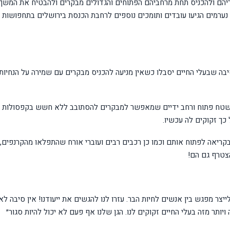
הם ולהכניס תחת מרחביהם הפתוחים והגדולים מבקרים ולהבטיח את המשך
י סגור והחובות נערמים הגיעו עובדים ותומכים נוספים לרחבת הכנסת בירושלים בתחפושות
בה שבעלי החיים יסבלו כשאין מניעה להכניס מבקרים עם שמירה על הנחיות
א מקום עצום בגודלו, שטחו כ-1000 דונם. שטח פתוח ורחב ידיים שמאפשר למבקרים להסתובב ללא חשש בקפסולות
 כך זקוקים לה עכשיו.
בקריאה לפתוח אותם וכמו כן רכבים רבים ועוברי אורח שהתפלאו מהקרנפים,
הצטרף גם הם!
ייצר מפגש בין אנשים לחיות הבר. עזרו לנו להגשים את ייעודנו! אין סיבה לא
יותר מזה בעלי החיים זקוקים לנו. הגן שלנו אף פעם לא יכול להיות סגור״