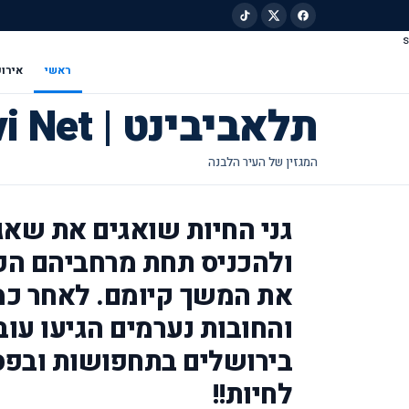
s
ילוג לתוכן הראשי
ראשי
אירוע
תלאביבינט | Tel Avivi Net
גני החיות שואגים את שא
ולהכניס תחת מרחביהם הפת
והחובות נערמים הגיעו עו
בירושלים בתחפושות ובפסל
לחיות!!