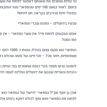
גני החיות שואגים את שאגתם לאפשר לפתוח את שערי
קיומם. לאחר כמעט 100 ימים שהספאר
ובפסלי חיות מרהיבים בקריאה: תנו לחיות!!
עכשיו בירושלים – הפגנת עובדי הספארי!
אנחנו מבקשים לפתוח מייד את שערי הספארי – אין סי
התו הסגול.
הספארי הו
משפחתיות, ויותר מכל – זוהי פינה של נחמה שכולנו כל
להפגנה הגיעו מספר חברי כנסת שתומכים בגני החיות ו
הזברות והאריות שצבעו את ירושלים החליטו לעצור ול
אורן בן יוסף מנכ״ל הספארי: ״הייעוד של הספארי הוא ל
לפתוח את הספארי והוא נחוץ לכולנו דווקא בימים אלה ו