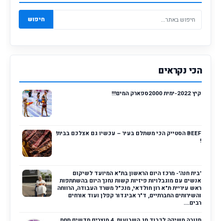
חיפוש
הכי נקראים
קיץ 2022-ימית 2000ספארק המים!!!
BEEF הסטייק הכי משתלם בעיר – עכשיו גם אצלכם בבית!
!
'בית חנה'- מרכז היום הראשון בת"א המיועד לשיקום
אנשים עם מוגבלויות פיזיות קשות נחנך היום בהשתתפות
ראש עיריית ת"א רון חולדאי, מנכ"ל משרד העבודה, הרווחה
והשירותים החברתיים, ד"ר אביגדור קפלן ועוד אורחים
רבים....
תנובה משיקה לכבוד חג השבועות, 4 מוצרים חדשים תחת