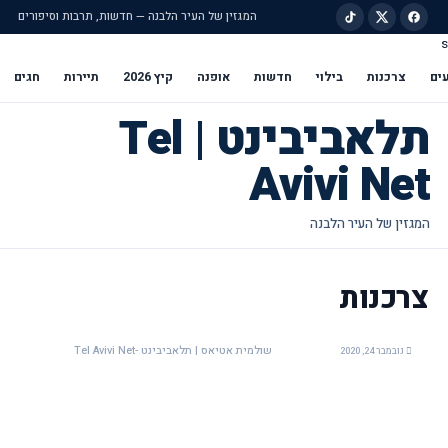
המגזין של העיר הלבנה — חדשות, תרבות וסיפורים
s
ילוג לתוכן הראשי
ים
צרכנות
בילוי
חדשות
אופנה
קיץ 2026
תיירות
חגים
תלאביבינט | Tel
Avivi Net
צרכנות
שולמית אטיאס | תלאביבינט -Tel Avivi Net
נובמבר 24, 2020