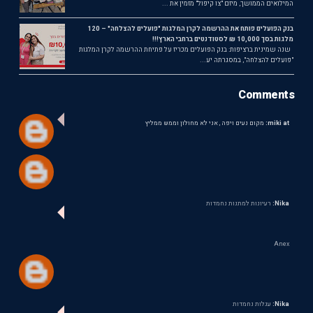
המילואים הממושך, מיזם "צו קיפול" מזמין את ...
בנק הפועלים פותח את ההרשמה לקרן המלגות "פועלים להצלחה" – 120
מלגות בסך 10,000 ₪ לסטודנטים ברחבי הארץ!!!
שנה שמינית ברציפות: בנק הפועלים מכריז על פתיחת ההרשמה לקרן המלגות
"פועלים להצלחה", במסגרתה יע...
Comments
miki at:
מקום נעים ויפה , אני לא מחולון וממש ממליץ
Nika:
רעיונות למתנות נחמדות
Anex
Nika:
עגלות נחמדות