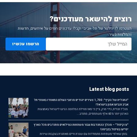
רוצים להישאר מעודכנים?
הצטרפו לניוזלטר של תל-אביבי וקבלו עדכונים חמים על אירועים, חדשות
והמלצות בעיר.
הרשמו עכשיו
Latest blog posts
"התגלית של הקיץ": 1,700 צעירים יהודים מרחבי העולם התאחדו באמפי תל
אביב והביעו אמון בישראל!
מנכ"ל תגלית, גידי מרק, ציין כי מאז תחילת המלחמה הגיעו לישראל באמצעות
הארגון יותר מ־60 אלף משתתפים, מתנדב...
"צו קיפול" – מהלך ההתנדבות עבור משפחות המילואים מתנדבים מכל הארץ
יסייעו בטיפול בכביסה!
בזמן שאלפי משפחות מתמודדות עם שגרת חיים מאתגרת בעקבות שירות