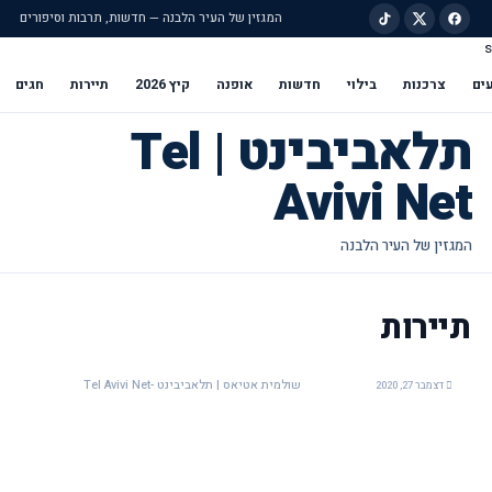
המגזין של העיר הלבנה — חדשות, תרבות וסיפורים
s
ילוג לתוכן הראשי
ים
צרכנות
בילוי
חדשות
אופנה
קיץ 2026
תיירות
חגים
תלאביבינט | Tel
Avivi Net
תיירות
שולמית אטיאס | תלאביבינט -Tel Avivi Net
דצמבר 27, 2020