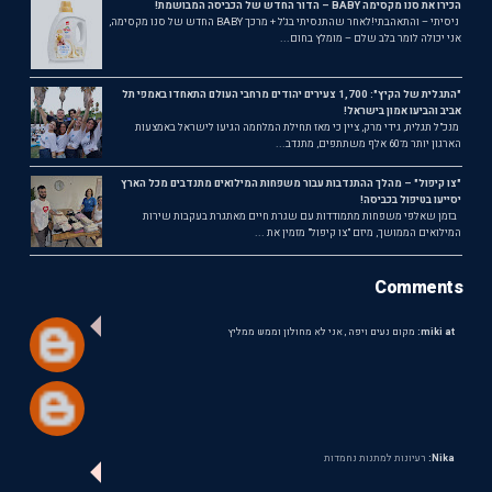
הכירו את סנו מקסימה BABY – הדור החדש של הכביסה המבושמת!
ניסיתי – והתאהבתי!לאחר שהתנסיתי בג'ל + מרכך BABY החדש של סנו מקסימה,
אני יכולה לומר בלב שלם – מומלץ בחום...
"התגלית של הקיץ": 1,700 צעירים יהודים מרחבי העולם התאחדו באמפי תל
אביב והביעו אמון בישראל!
מנכ"ל תגלית, גידי מרק, ציין כי מאז תחילת המלחמה הגיעו לישראל באמצעות
הארגון יותר מ־60 אלף משתתפים, מתנדב...
"צו קיפול" – מהלך ההתנדבות עבור משפחות המילואים מתנדבים מכל הארץ
יסייעו בטיפול בכביסה!
בזמן שאלפי משפחות מתמודדות עם שגרת חיים מאתגרת בעקבות שירות
המילואים הממושך, מיזם "צו קיפול" מזמין את ...
Comments
miki at:
מקום נעים ויפה , אני לא מחולון וממש ממליץ
Nika:
רעיונות למתנות נחמדות