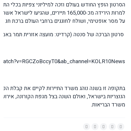
הסרטון הופץ החודש בעולם וזכה למיליוני צפיות בכלי הת
על מסר אופטימי, ושולח לחוגגים ברחבי העולם ברכת חג ש
סרטון הברכה של סנטה (קרדיט: מועצה אזורית תמר באמצעו
m/watch?v=RGCZoBccyT0&ab_channel=KOLR10News
בתקופה זו בשנה נוהג משרד התיירות לקיים את קבלת הפני
הנוצריות בישראל, ואולם השנה בצל מגפת הקורונה, אירועי
משרד הבריאות.