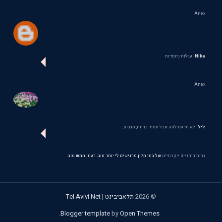
Anex
Nika:
עגלות נחמדות
Anex
ליל:
לא יודעת למה אבל תמיד כריות, מגבות,
נרות ריחניים יוקרתיים
של בתי מלון מרגישים לי יותר טוב. רעיון ממש טוב.
©
2026
תלאביבינט | Tel Avivi Net
.
Blogger template
by
Open Themes