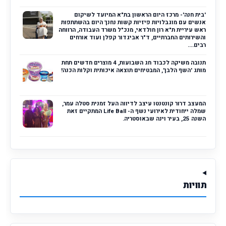
'בית חנה'- מרכז היום הראשון בת"א המיועד לשיקום
אנשים עם מוגבלויות פיזיות קשות נחנך היום בהשתתפות
ראש עיריית ת"א רון חולדאי, מנכ"ל משרד העבודה, הרווחה
והשירותים החברתיים, ד"ר אביגדור קפלן ועוד אורחים
רבים....
תנובה משיקה לכבוד חג השבועות, 4 מוצרים חדשים תחת
מותג 'השף הלבן', המבטיחים תוצאה איכותית וקלות הכנה!
המעצב דרור קונטנטו עיצב לדיווה העל זמנית סטלה עמר,
שמלה ייחודית לאירועי נשף ה- Life Ball המתקיים זאת
השנה 25, בעיר וינה שבאוסטריה.
תוויות