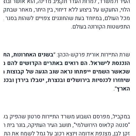
העיר ולמשרד, למרות העדר תקציב מדינה, הוא אושר ובוצע 
הלוי, התעקש על ביצוע ללא דיחוי, בין היתר, מאחר שבתקו
מכל העולם, במיוחד בעת שהחוגגים צפויים לשהות בסגר בבתי
התפשטות הקורונה בעולם.
שרת התיירות אורית פרקש-הכהן: ״
בשנים האחרונות, התיי
הנכנסת לישראל. הם רואים באתרים הקדושים להם מקור
שכאשר השמים ייפתחו נראה שוב הגעה של קבוצות מאמ
שיחזרו לכנסיות בירושלים ובנצרת, יטבלו בירדן ובכנרת,
הארץ
״.
במקביל, מפרסם השבוע משרד התיירות סרטון שהפיק בשית
"סנטה קלאוס הירושלמי", תושב העיר העתיקה, בוגר בית ה
זקן לבן, מצנפת אדומה ויוצא רכוב על גמל לשמח את התוש