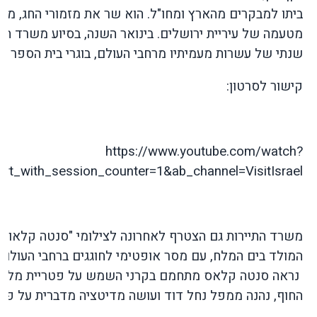
ביתו למבקרים מהארץ ומחו"ל. הוא שר את מזמורי החג, מצ
מטעמה של עיריית ירושלים. בינואר השנה, בסיוע משרד התיי
שנתי של עשרות מעמיתיו מרחבי העולם, בוגרי בית הספר לס
קישור לסרטון:
https://www.youtube.com/watch?
art_with_session_counter=1&ab_channel=VisitIsrael
משרד התיירות גם הצטרף לאחרונה לצילומי "סנטה קלאוס ה
המולד בים המלח, עם מסר אופטימי לחוגגים ברחבי העולם.
נראה סנטה קלאס מתחמם בקרני השמש על פטריית מלח ב
החוף, נהנה ממפל נחל דוד ועושה מדיטציה מדברית על פס