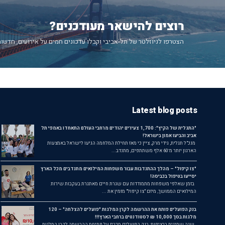
רוצים להישאר מעודכנים?
הצטרפו לניוזלטר של תל-אביבי וקבלו עדכונים חמים על אירועים, חדשות
Latest blog posts
"התגלית של הקיץ": 1,700 צעירים יהודים מרחבי העולם התאחדו באמפי תל
אביב והביעו אמון בישראל!
מנכ"ל תגלית, גידי מרק, ציין כי מאז תחילת המלחמה הגיעו לישראל באמצעות
הארגון יותר מ־60 אלף משתתפים, מתנדב...
"צו קיפול" – מהלך ההתנדבות עבור משפחות המילואים מתנדבים מכל הארץ
יסייעו בטיפול בכביסה!
בזמן שאלפי משפחות מתמודדות עם שגרת חיים מאתגרת בעקבות שירות
המילואים הממושך, מיזם "צו קיפול" מזמין את ...
בנק הפועלים פותח את ההרשמה לקרן המלגות "פועלים להצלחה" – 120
מלגות בסך 10,000 ₪ לסטודנטים ברחבי הארץ!!!
שנה שמינית ברציפות: בנק הפועלים מכריז על פתיחת ההרשמה לקרן המלגות