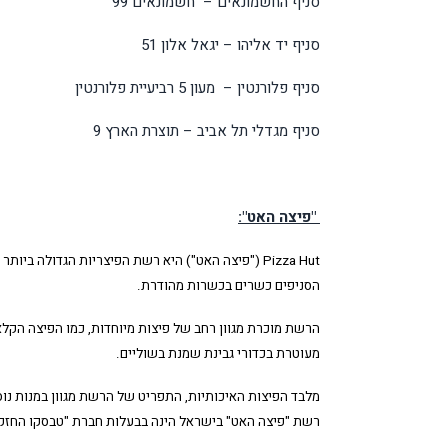
סניף החשמונאים – חשמונאים 99
סניף יד אליהו – יגאל אלון 51
סניף פלורנטין – מעון 5 רביעיית פלורנטין
סניף מגדלי תל אביב – תוצרת הארץ 9
"פיצה האט":
Pizza Hut
הסניפים כשרים בכשרות מהודרת
.
הרשת מוכרת מגוון רחב של פיצות מיוחדות, כמו הפיצה הקלא
מעוטרת בכדורי גבינת שמנת בשוליים
.
מלבד הפיצות האיכותיות, התפריט של הרשת מגוון במנות נוספו
רשת "פיצה האט" בישראל הינה בבעלות חברת "טבסקו החזקו