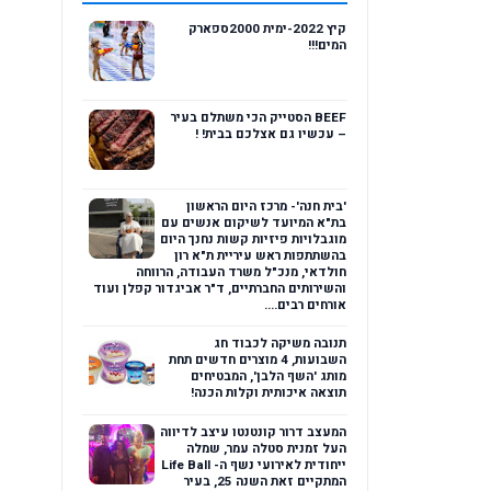
קיץ 2022-ימית 2000ספארק
המים!!!
BEEF הסטייק הכי משתלם בעיר
– עכשיו גם אצלכם בבית! !
'בית חנה'- מרכז היום הראשון
בת"א המיועד לשיקום אנשים עם
מוגבלויות פיזיות קשות נחנך היום
בהשתתפות ראש עיריית ת"א רון
חולדאי, מנכ"ל משרד העבודה, הרווחה
והשירותים החברתיים, ד"ר אביגדור קפלן ועוד
אורחים רבים....
תנובה משיקה לכבוד חג
השבועות, 4 מוצרים חדשים תחת
מותג 'השף הלבן', המבטיחים
תוצאה איכותית וקלות הכנה!
המעצב דרור קונטנטו עיצב לדיווה
העל זמנית סטלה עמר, שמלה
ייחודית לאירועי נשף ה- Life Ball
המתקיים זאת השנה 25, בעיר