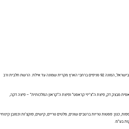
("פיצה האט") היא רשת הפיצריות הגדולה ביותר בישראל, המונה 92 סניפים ברחבי הארץ מקרית שמונה עד אילת. הרשת חלבית ורב
סית מבצק דק, פיצת ה"צ'יזי קראסט" ופיצת ה"קראון המלכותית" – פיצה דקה,
ת, כגון: פסטות טריות ברטבים שונים, סלטים טריים, קישים, פוקצ'ות וכמובן קינוחים
ת בע"מ.