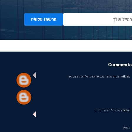
הרשמו עכשיו
Comments
miki at:
מקום נעים ויפה , אני לא מחולון וממש ממליץ
Nika:
רעיונות למתנות נחמדות
Anex