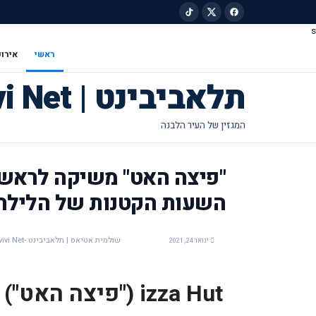
s
ילוג לתוכן הראשי
ראשי
אירוע
תלאביבינט | Tel Avivi Net
"פיצה האט" משיקה לראשו
השעות הקטנות של הלילה
שולמית אטיאס | תלאביבינט -Tel Avivi Net
ינואר 24, 2021
izza Hut
("פיצה האט")