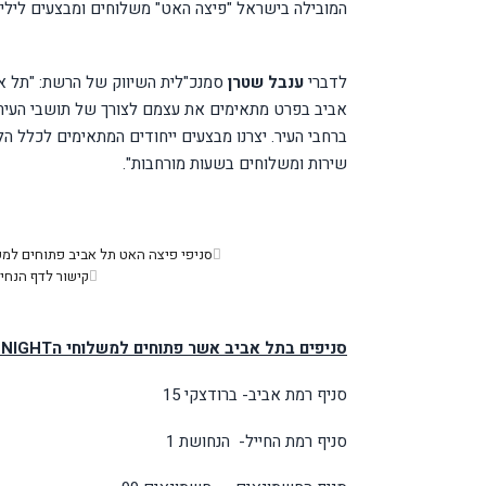
המובילה בישראל "פיצה האט" משלוחים ומבצעים ליליים בסניפי תל אבי
לדברי
ענבל שטרן
סמנכ"לית השיווק של הרשת: "תל אבי
אביב בפרט מתאימים את עצמם לצורך של תושבי העיר
ברחבי העיר. יצרנו מבצעים ייחודים המתאימים לכלל ה
שירות ומשלוחים בשעות מורחבות".
סניפי פיצה האט תל אביב פתוחים למשלוחים עד 04:00 בבוקר. א'-ה' + מוצ"ש (חצי 
קישור לדף הנחי
סניפים בתל אביב אשר פתוחים למשלוחי ה
 NIGHT
סניף רמת אביב- ברודצקי 15
סניף רמת החייל- הנחושת 1