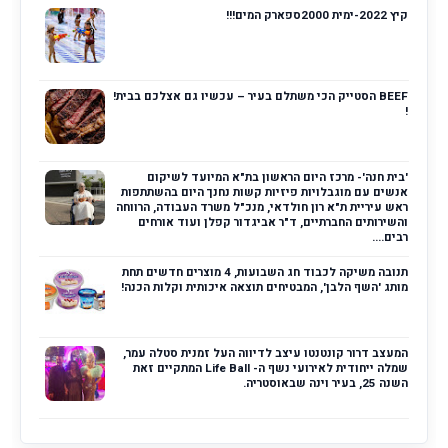
קיץ 2022-ימית 2000ספארק המים!!!
BEEF הסטייק הכי משתלם בעיר – עכשיו גם אצלכם בבית!
!
'בית חנה'- מרכז היום הראשון בת"א המיועד לשיקום
אנשים עם מוגבלויות פיזיות קשות נחנך היום בהשתתפות
ראש עיריית ת"א רון חולדאי, מנכ"ל משרד העבודה, הרווחה
והשירותים החברתיים, ד"ר אביגדור קפלן ועוד אורחים
רבים....
תנובה משיקה לכבוד חג השבועות, 4 מוצרים חדשים תחת
מותג 'השף הלבן', המבטיחים תוצאה איכותית וקלות הכנה!
המעצב דרור קונטנטו עיצב לדיווה העל זמנית סטלה עמר,
שמלה ייחודית לאירועי נשף ה- Life Ball המתקיים זאת
השנה 25, בעיר וינה שבאוסטריה.