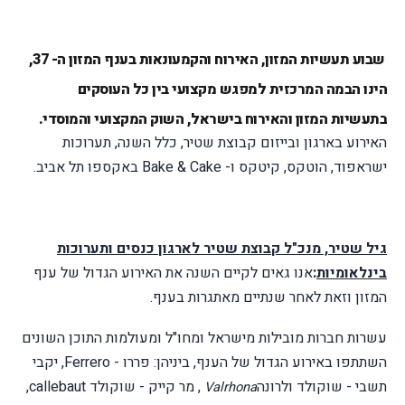
שבוע תעשיות המזון, האירוח והקמעונאות בענף המזון ה- 37,
הינו הבמה המרכזית למפגש מקצועי בין כל העוסקים
בתעשיות המזון והאירוח בישראל, השוק המקצועי והמוסדי.
האירוע בארגון ובייזום קבוצת שטיר, כלל השנה, תערוכות
ישראפוד, הוטקס, קיטקס ו-
Bake & Cake
באקספו תל אביב.
גיל שטיר, מנכ"ל קבוצת שטיר לארגון כנסים ותערוכות
בינלאומיות
:
אנו גאים לקיים השנה את האירוע הגדול של ענף
המזון וזאת לאחר שנתיים מאתגרות בענף.
עשרות חברות מובילות מישראל ומחו"ל ומעולמות התוכן השונים
השתתפו באירוע הגדול של הענף, ביניהן: פררו -
Ferrero
, יקבי
תשבי - שוקולד ולרונה
, מר קייק - שוקולד
callebaut
,
Valrhona