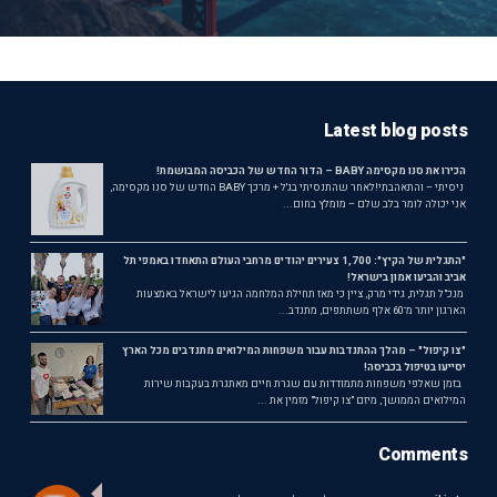
Latest blog posts
הכירו את סנו מקסימה BABY – הדור החדש של הכביסה המבושמת!
ניסיתי – והתאהבתי!לאחר שהתנסיתי בג'ל + מרכך BABY החדש של סנו מקסימה,
אני יכולה לומר בלב שלם – מומלץ בחום...
"התגלית של הקיץ": 1,700 צעירים יהודים מרחבי העולם התאחדו באמפי תל
אביב והביעו אמון בישראל!
מנכ"ל תגלית, גידי מרק, ציין כי מאז תחילת המלחמה הגיעו לישראל באמצעות
הארגון יותר מ־60 אלף משתתפים, מתנדב...
"צו קיפול" – מהלך ההתנדבות עבור משפחות המילואים מתנדבים מכל הארץ
יסייעו בטיפול בכביסה!
בזמן שאלפי משפחות מתמודדות עם שגרת חיים מאתגרת בעקבות שירות
המילואים הממושך, מיזם "צו קיפול" מזמין את ...
Comments