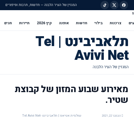
המגזין של העיר הלבנה — חדשות, תרבות וסיפורים
s
ילוג לתוכן הראשי
ים
צרכנות
בילוי
חדשות
אופנה
קיץ 2026
תיירות
חגים
תלאביבינט | Tel
Avivi Net
מאירוע שבוע המזון של קבוצת
שטיר.
שולמית אטיאס | תלאביבינט -Tel Avivi Net
נובמבר 22, 2021