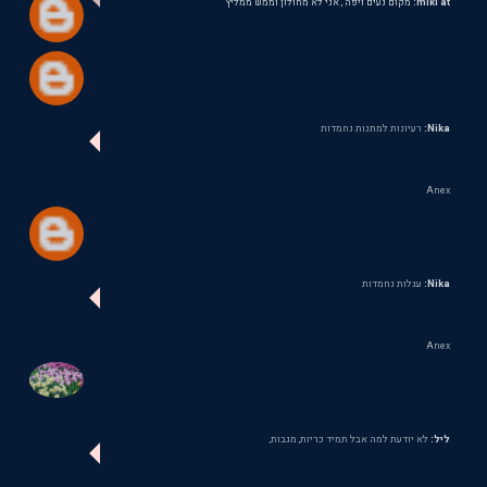
miki at:
מקום נעים ויפה , אני לא מחולון וממש ממליץ
Nika:
רעיונות למתנות נחמדות
Anex
Nika:
עגלות נחמדות
Anex
ליל:
לא יודעת למה אבל תמיד כריות, מגבות,