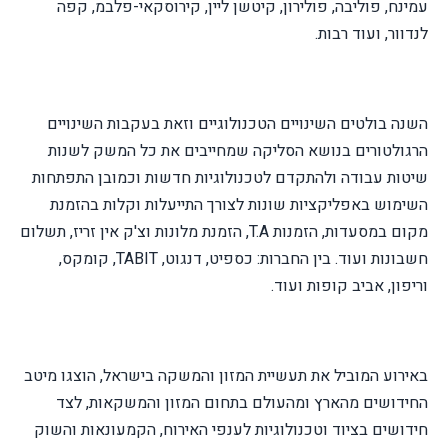
עמינח, פוליבה, פולירון, קיטשן ליין, קירוסקאי-פלבמ, קפה
לנדוור, ועוד רבות.
השנה בולטים השינויים הטכנולוגיים וזאת בעקבות השינויים
הרגולטורים בנושא הסליקה שמחייבים את כל המשק לשנות
שיטות עבודה ולהתקדם לטכנולוגיות חדשות וכמובן התפתחות
השימוש באפליקציות שונות לצורך התייעלות וקלות בהזמנת
מקום במסעדות, הזמנות
T.A
, הזמנת מלונות וצ'ק אין זריז, תשלום
חשבונות ועוד. בין החברות:
כספיט, דנגוט,
TABIT
, קומקס,
וריפון, אביב קופות ועוד.
באירוע
המוביל את תעשיית המזון והמשקה בישראל,
הוצגו מיטב
החידושים מהארץ ומהעולם בתחום המזון והמשקאות, לצד
חידושים בציוד וטכנולוגיות לענפי האירוח, הקמעונאות והשוק