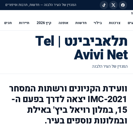
המגזין של העיר הלבנה — חדשות, תרבות וסיפורים
s
ילוג לתוכן הראשי
ים
צרכנות
בילוי
חדשות
אופנה
קיץ 2026
תיירות
חגים
תלאביבינט | Tel
Avivi Net
וועידת הקניונים ורשתות המסחר
2021-IMC יצאה לדרך בפעם ה-
15, במלון רויאל ביץ' באילת
ובמלונות נוספים בעיר.