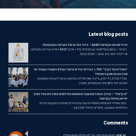
Latest blog posts
הכירו את סנו מקסימה BABY – הדור החדש של הכביסה המבושמת!
ניסיתי – והתאהבתי!לאחר שהתנסיתי בג'ל + מרכך BABY החדש של סנו מקסימה,
אני יכולה לומר בלב שלם – מומלץ בחום...
"התגלית של הקיץ": 1,700 צעירים יהודים מרחבי העולם התאחדו באמפי תל
אביב והביעו אמון בישראל!
מנכ"ל תגלית, גידי מרק, ציין כי מאז תחילת המלחמה הגיעו לישראל באמצעות
הארגון יותר מ־60 אלף משתתפים, מתנדב...
"צו קיפול" – מהלך ההתנדבות עבור משפחות המילואים מתנדבים מכל הארץ
יסייעו בטיפול בכביסה!
בזמן שאלפי משפחות מתמודדות עם שגרת חיים מאתגרת בעקבות שירות
המילואים הממושך, מיזם "צו קיפול" מזמין את ...
Comments
miki at:
מקום נעים ויפה , אני לא מחולון וממש ממליץ