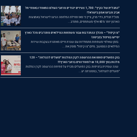
"התגלית של הקיץ": 1,700 צעירים יהודים מרחבי העולם התאחדו באמפי תל
אביב והביעו אמון בישראל!
מנכ"ל תגלית, גידי מרק, ציין כי מאז תחילת המלחמה הגיעו לישראל באמצעות
הארגון יותר מ־60 אלף משתתפים, מתנדב...
"צו קיפול" – מהלך ההתנדבות עבור משפחות המילואים מתנדבים מכל הארץ
יסייעו בטיפול בכביסה!
בזמן שאלפי משפחות מתמודדות עם שגרת חיים מאתגרת בעקבות שירות
המילואים הממושך, מיזם "צו קיפול" מזמין את ...
בנק הפועלים פותח את ההרשמה לקרן המלגות "פועלים להצלחה" – 120
מלגות בסך 10,000 ₪ לסטודנטים ברחבי הארץ!!!
שנה שמינית ברציפות: בנק הפועלים מכריז על פתיחת ההרשמה לקרן המלגות
"פועלים להצלחה", במסגרתה יע...