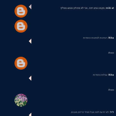
miki at:
מקום נעים ויפה , אני לא מחולון וממש ממליץ
Nika:
רעיונות למתנות נחמדות
Anex
Nika:
עגלות נחמדות
Anex
ליל:
לא יודעת למה אבל תמיד כריות, מגבות,