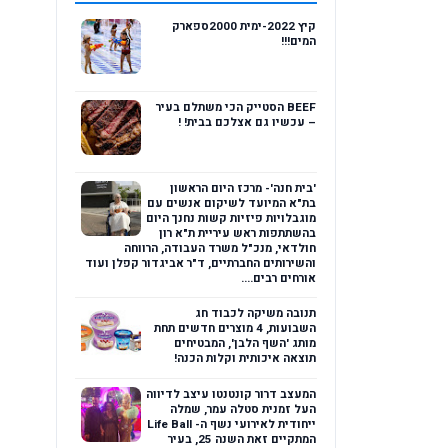
קיץ 2022-ימית 2000ספארק
המים!!!
BEEF הסטייק הכי משתלם בעיר
– עכשיו גם אצלכם בבית! !
'בית חנה'- מרכז היום הראשון
בת"א המיועד לשיקום אנשים עם
מוגבלויות פיזיות קשות נחנך היום
בהשתתפות ראש עיריית ת"א רון
חולדאי, מנכ"ל משרד העבודה, הרווחה
והשירותים החברתיים, ד"ר אביגדור קפלן ועוד
אורחים רבים....
תנובה משיקה לכבוד חג
השבועות, 4 מוצרים חדשים תחת
מותג 'השף הלבן', המבטיחים
תוצאה איכותית וקלות הכנה!
המעצב דרור קונטנטו עיצב לדיווה
העל זמנית סטלה עמר, שמלה
ייחודית לאירועי נשף ה- Life Ball
המתקיים זאת השנה 25, בעיר