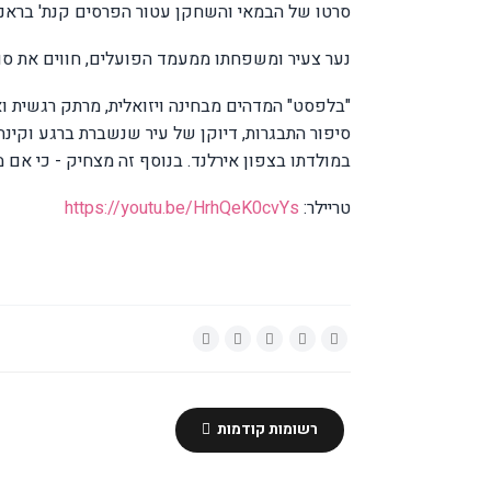
סרטו של הבמאי והשחקן עטור הפרסים קנת
'
בראנה
נער צעיר ומשפחתו ממעמד הפועלים, חווים את סו
"
בלפסט" המדהים מבחינה ויזואלית, מרתק רגשית ו
סיפור התבגרות, דיוקן של עיר שנשברת ברגע וקי
במולדתו בצפון אירלנד. בנוסף זה מצחיק - כי אם מ
טריילר:
https://youtu.be/HrhQeK0cvYs
רשומות קודמות