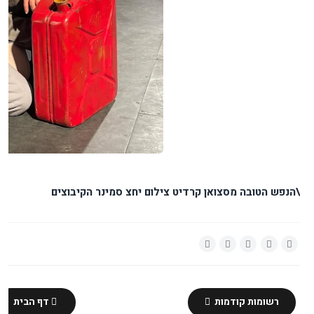
\הנפש הטובה מסצואן קרדיט צילום יחצ סמינר הקיבוצים
רשומות קודמות
דף הבית