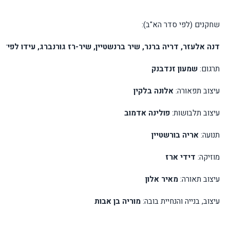
שחקנים
(
לפי
סדר
הא
"
ב
):
דנה
אלעזר
,
דריה
ברנר
,
שיר
ברנשטיין
,
שיר
-
רז
גורנברג
,
עידו
לפידו
תרגום
:
שמעון
זנדבנק
עיצוב
תפאורה
:
אלונה
בלקין
עיצוב
תלבושות
:
פולינה
אדמוב
תנועה
:
אריה
בורשטיין
מוזיקה
:
דידי
ארז
עיצוב
תאורה
:
מאיר
אלון
עיצוב
,
בנייה
והנחיית
בובה
:
מוריה
בן
אבות