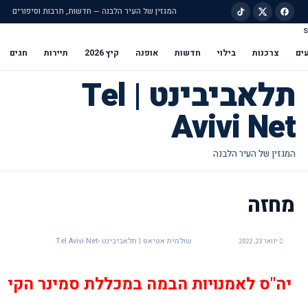
המגזין של העיר הלבנה — חדשות, תרבות וסיפורים
s
ילוג לתוכן הראשי
ים
צרכנות
בילוי
חדשות
אופנה
קיץ 2026
תיירות
חגים
תלאביבינט | Tel
Avivi Net
מחזה
שולמית אטיאס | תלאביבינט -Tel Avivi Net
ינואר 23, 2022
יה"ס לאמנויות הבמה במכללת סמינר הקיב