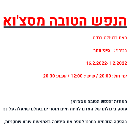
הנפש
הטובה
מסצ
'
ואן
מאת
ברטולט
ברכט
בבימוי
: סיני
פתר
16.2.2022-1.2.2022
ימי
חול
: 20:00 /
שישי
: 12:00 /
שבת
: 20:30
המחזה
"הנפש הטובה מסצ'ואן"
עוסק
ביכולתו
של
האדם
לחיות
חיים
מוסריים
בעולם
שמעלה
על
נס
א
בהפקה
הנוכחית
בחרנו
לספר
את
סיפורה
באמצעות
שבע
שחקניות
,
הח