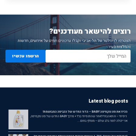
רוצים להישאר מעודכנים?
הצטרפו לניוזלטר של תל-אביבי וקבלו עדכונים חמים על אירועים, חדשות
והמלצות בעיר.
הרשמו עכשיו
Latest blog posts
הכירו את סנו מקסימה BABY – הדור החדש של הכביסה המבושמת!
ניסיתי – והתאהבתי!לאחר שהתנסיתי בג'ל + מרכך BABY החדש של סנו מקסימה,
אני יכולה לומר בלב שלם – מומלץ בחום...