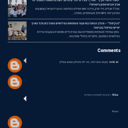
"התגלית של הקיץ": 1,700 צעירים יהודים מרחבי העולם התאחדו באמפי תל
אביב והביעו אמון בישראל!
מנכ"ל תגלית, גידי מרק, ציין כי מאז תחילת המלחמה הגיעו לישראל באמצעות
הארגון יותר מ־60 אלף משתתפים, מתנדב...
"צו קיפול" – מהלך ההתנדבות עבור משפחות המילואים מתנדבים מכל הארץ
יסייעו בטיפול בכביסה!
בזמן שאלפי משפחות מתמודדות עם שגרת חיים מאתגרת בעקבות שירות
המילואים הממושך, מיזם "צו קיפול" מזמין את ...
Comments
miki at:
מקום נעים ויפה , אני לא מחולון וממש ממליץ
Nika:
רעיונות למתנות נחמדות
Anex