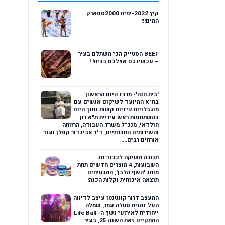
קיץ 2022-ימית 2000ספארק
המים!!!
BEEF הסטייק הכי משתלם בעיר
– עכשיו גם אצלכם בבית! !
'בית חנה'- מרכז היום הראשון
בת"א המיועד לשיקום אנשים עם
מוגבלויות פיזיות קשות נחנך היום
בהשתתפות ראש עיריית ת"א רון
חולדאי, מנכ"ל משרד העבודה, הרווחה
והשירותים החברתיים, ד"ר אביגדור קפלן ועוד
אורחים רבים....
תנובה משיקה לכבוד חג
השבועות, 4 מוצרים חדשים תחת
מותג 'השף הלבן', המבטיחים
תוצאה איכותית וקלות הכנה!
המעצב דרור קונטנטו עיצב לדיווה
העל זמנית סטלה עמר, שמלה
ייחודית לאירועי נשף ה- Life Ball
המתקיים זאת השנה 25, בעיר