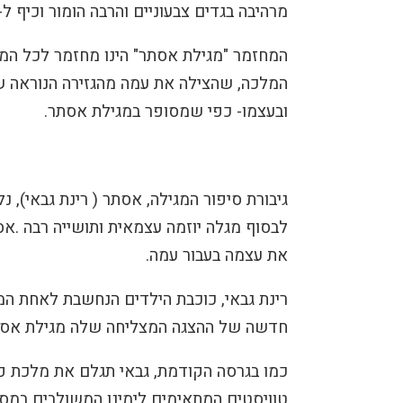
מרהיבה בגדים צבעוניים והרבה הומור וכיף ל-25 הצגות בלבד!
המחזמר "מגילת אסתר" הינו מחזמר לכל המ
המלכה, שהצילה את עמה מהגזירה הנוראה של
ובעצמו- כפי שמסופר במגילת אסתר.
גיבורת סיפור המגילה, אסתר (
רינת גבאי), 
לבסוף מגלה יוזמה עצמאית ותושייה רבה
.
אס
את עצמה בעבור עמה
.
רינת גבאי, כוכבת הילדים הנחשבת לאחת המ
חדשה של ההצגה המצליחה שלה מגילת אסת
כמו בגרסה הקודמת, גבאי תגלם את מלכת פו
טוויסטים המתאימים לימינו המשולבים במסרי