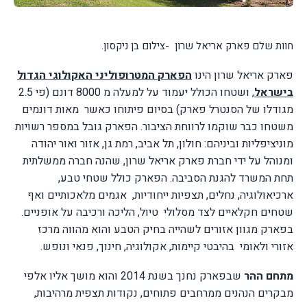
חוות שלם פארק אריאל שרון -צילום בן ניקסון.
פארק אריאל שרון הינו
הפארק המטרופוליני האקולוגי הגדול
בישראל
, ושטחו הכולל יעמוד על למעלה מ 8000 דונם (פי 2.5
מגודלו של הסנטרל פארק) בסיום פיתוחו כאשר
מאות דונמים
משטחו כבר שוקמו לרווחת הציבור. הפארק גובל במספר רשויות
מוניציפליות וביניהם: חולון, תל אביב, רמת גן, אזור ואור יהודה
ומנוהל על ידי חברת פארק אריאל שרון, שהנה חברה ממשלתית
תחת המשרד להגנת הסביבה. הפארק כולל שטחי טבע,
ארכיאולוגיה, נחלים, תצפיות ייחודיות,
אגמים מלאכותיים ואף
שטחים חקלאיים לצד מסלולי
טיול, הליכה ורכיבה על אופניים.
בפארק מגוון אזורים לשהייה בחיק הטבע והוא מהווה מרכז
אזורי ולאומי
בהיבטי קיימות, אקולוגיה, חינוך, פנאי ונופש.
מתחם ההר
שבפארק נחנך בשנת 2014 והוא מושך אליו אלפי
מבקרים הנהנים ממרחבים פתוחים, נקודות תצפית מרהיבות,