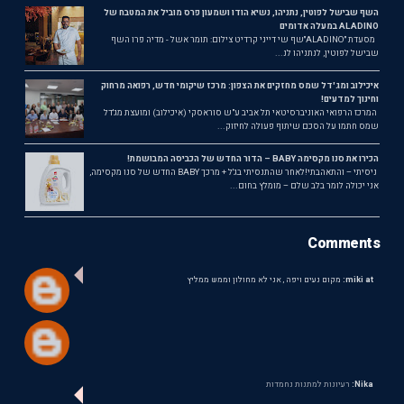
השף שבישל לפוטין, נתניהו, נשיא הודו ושמעון פרס מוביל את המטבח של
ALADINO במעלה אדומים
מסעדת ״ALADINO״שף שי דייני קרדיט צילום: תומר אשל - מדיה פרו השף
שבישל לפוטין, לנתניהו לנ...
איכילוב ומג'דל שמס מחזקים את הצפון: מרכז שיקומי חדש, רפואה מרחוק
וחינוך למדעים!
המרכז הרפואי האוניברסיטאי תל אביב ע"ש סוראסקי (איכילוב) ומועצת מג'דל
שמס חתמו על הסכם שיתוף פעולה לחיזוק...
הכירו את סנו מקסימה BABY – הדור החדש של הכביסה המבושמת!
ניסיתי – והתאהבתי!לאחר שהתנסיתי בג'ל + מרכך BABY החדש של סנו מקסימה,
אני יכולה לומר בלב שלם – מומלץ בחום...
Comments
miki at:
מקום נעים ויפה , אני לא מחולון וממש ממליץ
Nika:
רעיונות למתנות נחמדות