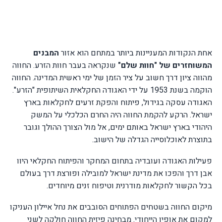
אחת הנקודות המעניינות ביותר במתחם הוא אזור
המבנים
המשוחזרים של "חוות שלם"
שנקראה בעבר חוות הזרע.
החווה
מהווה ציון דרך חשוב על ציר הזמן של ימי ראשית המדינה. החווה
הוקמה בשנת 1953 על ידי האגודה החקלאית השיתופית "הזרע".
האגודה עסקה בגידול, פיתוח והפקת זרעים לחקלאות בארץ
ישראל. הרקע להקמת החווה היה החרם הכלכלי על המשק
היהודי בארץ ישראל באותם ימים, אל מול הצורך ההולך וגובר
בתוצרת לאוכלוסייה הגדלה של הישוב.
פעילות האגודה ועובדיה בתחום המחקר והפיתוח החקלאי היוו
אבן דרך והפכו את מדינת ישראל למובילה ופורצת דרך בעולם
בכל הקשור לחקלאות מודרנית וטיפוח זנים מיוחדים.
מיקום החווה בשטחים הפתוחים הסובבים את נחל איילון העניקו
למקום את אופיו הייחודי. מבחינה פיזית החווה חולקה לשני