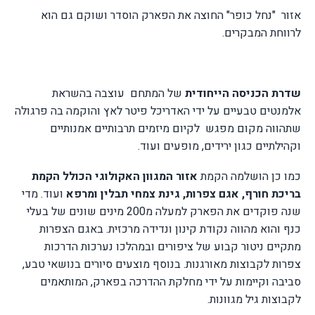
אזור
"נחל כופר" החוצה את הפארק הוסדר ושוקם גם הוא
לרווחת המבקרים.
שדרת הכניסה הייחודית
של המתחם
עוצבה בהשראת
אלמנטים טבעיים על ידי האדריכל פיטר לאץ והוקמה בה פרגולה
שתהווה מקום מפגש
לקיום מיזמים תרבותיים אמנותיים
וקהילתיים כגון ירידים, מופעים ועוד.
כמו כן הושלמה הקמת
אזור המגוון האקולוגי הכולל הקמת
בריכת חורף, אגם צפרות, גינת צמחי תבלין ומרפא
ועוד. מדי
שנה פוקדים את הפארק למעלה מ200 מינים שונים של בעלי
כנף והוא מהווה נקודת קינון ונדידה מרכזית. באגם הצפרות
מתקיים ניטור קבוע של ציפורים ובמהלכו נערכות הדרכות
צפרות לקבוצות מאורגנות. בנוסף מוצעים סיורים בנושאי טבע,
סביבה וקיימות על ידי מחלקת ההדרכה בפארק, המותאמים
לקבוצות גיל מגוונות.