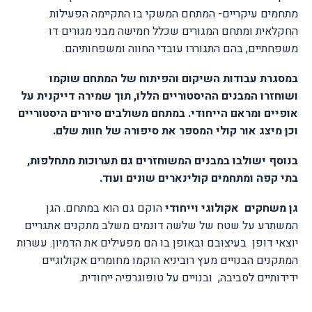
מתחמים עיקריים- המתחם המשקי בו התקיימה הפעילות
החקלאית ומתחם המגורים שכלל חמישה מבני מגורים דו
משפחתיים, בהם התגוררו עובדי החווה ומשפחותיהם.
במסגרת עבודות השיקום והפיתוח של המתחם שוקמו
ושוחזרו המבנים ההיסטוריים הללו, תוך שמירה דייקנית על
אופיים ומראם הייחודי. במתחם משולבים סיורים היסטוריים
וכן מיצג אור קולי המספר את סיפורה של חוות שלם.
בנוסף ישולבו במבנים המשוחזרים גם תערוכות מתחלפות,
בתי קפה ומתחמים קולינארים שונים ועוד.
גן משחקים
אקולוגי וייחודי
הוקם גם הוא במתחם. הגן
המשתרע על שטח של שלשה דונמים משלב מתקנים אתגריים
יוצאי דופן
בעיצובם ובאופן בו הם מפעילים את הדמיון. עשרות
המתקנים הבנויים מעץ רוביניא הוקמו מחומרים אקולוגיים
ידידותיים לסביבה,
ובנויים על טופוגרפיה ייחודית
.