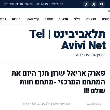
המגזין של העיר הלבנה — חדשות, תרבות וסיפורים
s
ילוג לתוכן הראשי
רועים
צרכנות
בילוי
חדשות
אופנה
קיץ 2026
תיירות
בריא
תלאביבינט | Tel
Avivi Net
פארק אריאל שרון חנך היום את
המתחם המרכזי -מתחם חוות
שלם !!!
שולמית אטיאס | תלאביבינט -Tel Avivi Net
מאי 21, 2022