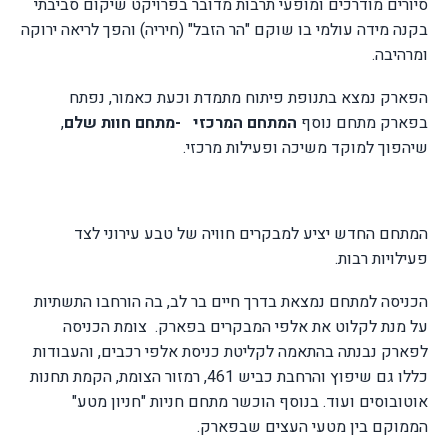
סיורים מודרכים ומופעי תרבות מדובר בפרויקט שיקום סביבתי
בקנה מידה עולמי בו שוקם "הר הזבל" (חיריה) והפך לריאה ירוקה
ומרהיבה.
הפארק נמצא בתנופת פיתוח מתמדת וכעת כאמור, נפתח
בפארק מתחם נוסף
המתחם המרכזי
-מתחם חוות שלם
,
שיהפוך למוקד משיכה ופעילות מרכזי.
המתחם החדש יציע למבקרים חוויה של טבע עירוני לצד
פעילויות רבות.
הכניסה למתחם נמצאת בדרך חיים בר לב, בה הורחבו התשתיות
על מנת לקלוט את אלפי המבקרים בפארק.
צומת הכניסה
לפארק נבנתה בהתאמה לקליטת כניסת אלפי רכבים, והעבודות
כללו גם שיפוץ והרחבת כביש 461, רמזור הצומת, הקמת תחנות
אוטובוסים ועוד. בנוסף הוכשר מתחם חניות "חניון מטע"
הממוקם בין מטעי העצים שבפארק.