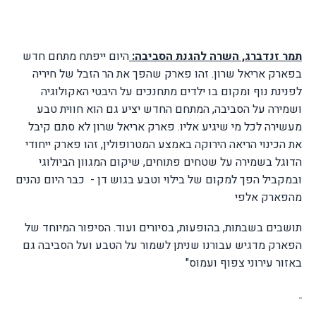
תמר זנדברג, השרה להגנת הסביבה:
היום ייפתח מתחם חדש
בפארק אריאל שרון. זהו פארק שהפך את הר הזבל של חיריה
לפנינת נוף ומקום בו ילדים מתחנכים על היבטי האקולוגיה
ושמירה על הסביבה, המתחם החדש יציע גם הוא חווית טבע
מעשירה לכל מי שיגיע אליו. פארק אריאל שרון לא סתם קיבל
את הכינוי הריאה הירוקה באמצע המטרופולין, זהו פארק ייחודי
הדוגל בשמירה על שטחים פתוחים, שיקום המגוון הביולוגי
ובמקביל הפך למקום של בילוי וטבע בגוש דן -
כבר היום נהנים
מהפארק אלפי
תושבים בשבתות, בהופעות, בסיורים ועוד. הסיפור המיוחד של
הפארק מדגיש עבורנו שניתן לשמור על הטבע ועל הסביבה גם
באזור עירוני צפוף ועמוס"