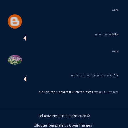
Anex
Nika:
עגלות נחמדות
Anex
ליל:
לא יודעת למה אבל תמיד כריות, מגבות,
נרות ריחניים יוקרתיים
של בתי מלון מרגישים לי יותר טוב. רעיון ממש טוב.
©
2026
תלאביבינט | Tel Avivi Net
.
Blogger template
by
Open Themes