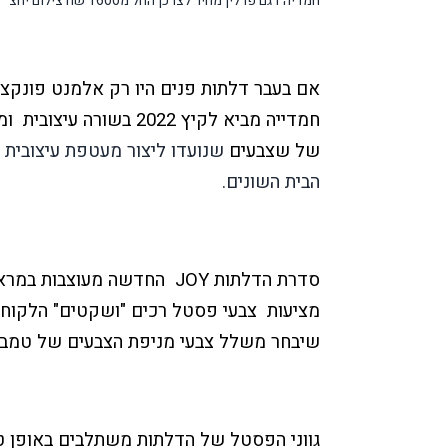
חמדיה דגם פרלין מחיר לצרכן החל מ1600 שח צילום יחצ
אם בעבר דלתות פנים היו רק אלמנט פונקצי
חמדייה מביא לקיץ 2022 בשורה עיצובית
ומ
של שצבעים
שנועדו ליצור מעטפת עיצובית 
הבית השונים.
סדרת הדלתות
JOY
החדשה מעוצבות במראה
מציעות
צבעי פסטל רכים "ושקטים" הלקוחים
שיבחר משלל צבעי מניפת הצבעים של טמבו
גווני הפסטל של הדלתות משתלבים באופן טבע