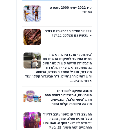
קיץ 2022-ימית 2000ספארק
המים!!!
BEEF הסטייק הכי משתלם בעיר
– עכשיו גם אצלכם בבית! !
'בית חנה'- מרכז היום הראשון
בת"א המיועד לשיקום אנשים עם
מוגבלויות פיזיות קשות נחנך היום
בהשתתפות ראש עיריית ת"א רון
חולדאי, מנכ"ל משרד העבודה, הרווחה
והשירותים החברתיים, ד"ר אביגדור קפלן ועוד
אורחים רבים....
תנובה משיקה לכבוד חג
השבועות, 4 מוצרים חדשים תחת
מותג 'השף הלבן', המבטיחים
תוצאה איכותית וקלות הכנה!
המעצב דרור קונטנטו עיצב לדיווה
העל זמנית סטלה עמר, שמלה
ייחודית לאירועי נשף ה- Life Ball
המתקיים זאת השנה 25, בעיר