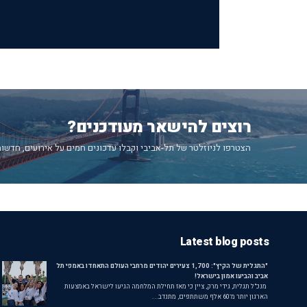
רוצים להישאר מעודכנים?
הצטרפו לניוזלטר של תל-אביבי וקבלו עדכונים חמים על אירועים, חדשות
Latest blog posts
"התגלית של הקיץ": 1,700 צעירים יהודים מרחבי העולם התאחדו באמפי תל
אביב והביעו אמון בישראל!
מנכ"ל תגלית, גידי מרק, ציין כי מאז תחילת המלחמה הגיעו לישראל באמצעות
הארגון יותר מ־60 אלף משתתפים, מתנדב...