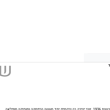
ש
ד
יקה מופלאה.