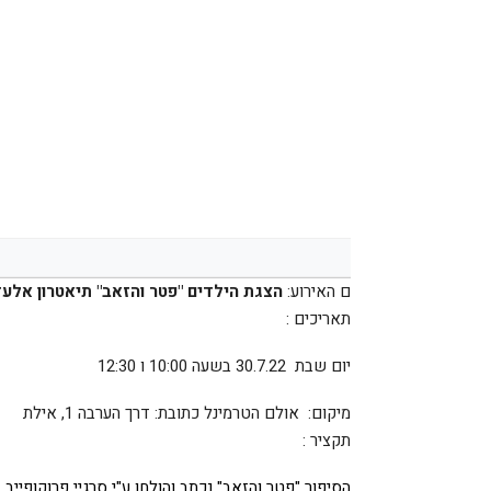
ם האירוע:
הצגת הילדים
"פטר והזאב
"
תיאטרון אלע
תאריכים
:
יום שבת 30.7.22 בשעה 10:00 ו 12:30
מיקום: אולם הטרמינל כתובת: דרך הערבה 1, אילת
תקציר
:
הסיפור "פטר והזאב" נכתב והולחן ע"י סרגיי פרוקופייב בשנת 1936, זוהי יצירה בה נרקמים יחד מעשה הרפתקה ומוס