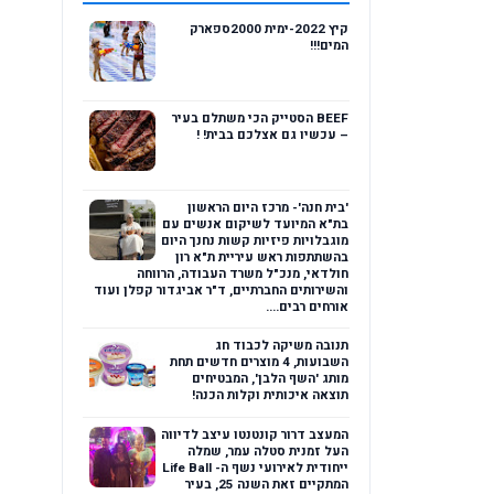
קיץ 2022-ימית 2000ספארק
המים!!!
BEEF הסטייק הכי משתלם בעיר
– עכשיו גם אצלכם בבית! !
'בית חנה'- מרכז היום הראשון
בת"א המיועד לשיקום אנשים עם
מוגבלויות פיזיות קשות נחנך היום
בהשתתפות ראש עיריית ת"א רון
חולדאי, מנכ"ל משרד העבודה, הרווחה
והשירותים החברתיים, ד"ר אביגדור קפלן ועוד
אורחים רבים....
תנובה משיקה לכבוד חג
השבועות, 4 מוצרים חדשים תחת
מותג 'השף הלבן', המבטיחים
תוצאה איכותית וקלות הכנה!
המעצב דרור קונטנטו עיצב לדיווה
העל זמנית סטלה עמר, שמלה
ייחודית לאירועי נשף ה- Life Ball
המתקיים זאת השנה 25, בעיר