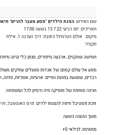
שם האירוע:
הצגת הילדים
"מסע מעבר להרים" תיאט
תאריכים: יום רביעי 13.7.22 בשעה 17:00
מיקום: אולם הטרמינל כתובת: דרך הערבה 1, אילת
תקציר:
חמישה שחקנים, ארבעה סיפורים, מגוון כלי נגינה מיוח
מסע אל עולם קסום של אגדות ומשלים עתיקים מעולם ה
רבדים, שנוגעת במהות החיים: ארעיות, אנוכיות, נתינה, 
חגיגה סוחפת של מוסיקה חיה ודמיון לכל המשפחה
.
זוכת פסטיבל חיפה להצגות ילדים
:
פרס האנסמבל, פרס
משך ההצגה כשעה
מתאימה לגילאי 5
+