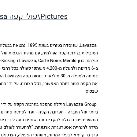
Pictures\פולי קפה Qualita Rossa קרדיט צילום LAVAZZA
Lavazza
, שנוסדה בטורינו בשנת 1895, נמצאת בבעלות משפחת
שלהם, כגון
Lavazza, Carte Noire, Merrild
ו
-Kicking
צמיחה ולמעלה מ-30 מיליארד כוסות קפה
Lavazza
המ
את הקפה הטוב ביותר האפשרי, בכל הצורות, על ידי ה
שבכוס
.
Lavazza Group
חוללה מהפכה בתרבות הקפה על ידי
ביותר של החברה - תערובת הקפה - ועד לפיתוח פתרונ
התעשייתיים. היכולת להקדים את הזמנים באה לידי ביט
מידה להנחיית אסטרטגיות ארגוניות. "להתעורר לעולם ט
ערך בר קיימא לבעלי המניות, משתפי הפעולה, הצרכנים 