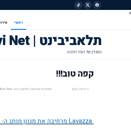
s
ילוג לתוכן הראשי
ראשי
אירוע
תלאביבינט | Tel Avivi Net
קפה טוב!!!
שולמית אטיאס | תלאביבינט -Tel Avivi Net
יולי 14, 2022
Lavazza
מרחיבה את מגוון מותג ה-
a