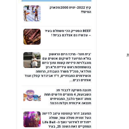
קיץ 2022-ימית 2000ספארק
המים!!!
BEEF הסטייק הכי משתלם בעיר
– עכשיו גם אצלכם בבית! !
'בית חנה'- מרכז היום הראשון
ת
בת"א המיועד לשיקום אנשים עם
מוגבלויות פיזיות קשות נחנך היום
בהשתתפות ראש עיריית ת"א רון
חולדאי, מנכ"ל משרד העבודה, הרווחה
והשירותים החברתיים, ד"ר אביגדור קפלן ועוד
אורחים רבים....
תנובה משיקה לכבוד חג
השבועות, 4 מוצרים חדשים תחת
מותג 'השף הלבן', המבטיחים
תוצאה איכותית וקלות הכנה!
המעצב דרור קונטנטו עיצב לדיווה
העל זמנית סטלה עמר, שמלה
ייחודית לאירועי נשף ה- Life Ball
המתקיים זאת השנה 25, בעיר