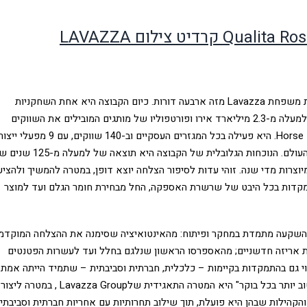
Lavazza
מזה ארבעה דורות. כיום הקבוצה היא אחת השחקניות
המובילות בזירת הקפה העולמית, עם מחזור הכנסות של למעלה מ-2.3 מיליארד אירו ופורטפוליו של מותגים המובילים את השווקים
Horse
.
היא פעילה בכל המגזרים העסקיים וב-140 שווקים, עם 9 מפעלי ייצו
ב-6 מדינות ולמעלה מ-4,200 משתפי פעולה בכל רחבי העולם. הנוכחות הגלובלית של הקבוצה היא תוצאה של 
יוצרות מדי שנה. זוהי עדות לסיפור הצלחה יוצא דופן, במטרה להמשיך ולהציע
תמקדות בכל היבט של שרשרת האספקה, החל מבחירת חומר הגלם ועד למוצר
 השקעה מתמדת במחקר ופיתוח: מהאינטואיציה שסימנה את ההצלחה המוקדמ
ות אריזה חדשניים; מהאספרסו הראשון שנלגם בחלל ועד לעשרות הפטנטים
וי גם בהתמקדות בקיימות – כלכלית, חברתית וסביבתית – שתמיד הייתה אמת
וב יותר בכל בוקר" היא המטרה התאגידית של
Lavazza Group
,
במטרה ליצור
והקהילות שבהן היא פועלת, תוך שילוב תחרותיות עם אחריות חברתית וסביבתי